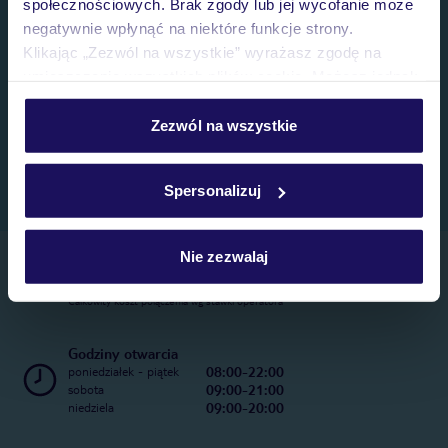
społecznościowych. Brak zgody lub jej wycofanie może
negatywnie wpłynąć na niektóre funkcje strony.
Klikając „Zezwól na wszystkie” wyrażasz zgodę na
umieszczenie wszystkich plików cookie. Możesz jednak
personalizować swój wybór wchodząc w zakładkę
„Szczegóły”
Zezwól na wszystkie
Szczegółowe informacje o plikach cookie znajdziesz
w
polityce plików cookies
oraz
polityce prywatności
.
Spersonalizuj
Nie zezwalaj
Telefoniczne Centrum Rezerwacji
22 270 31 20
Całkowity koszt połączenia wg stawki operatora
Godziny otwarcia
08:00-22:00
poniedziałek - piątek
09:00-21:00
sobota
09:00-20:00
niedziela