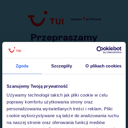
1
numer
w Polsce
Przejdź do TUI.pl
Przepraszamy
Wysłaliśmy nasz serwis na krótkie wakacje.
Wracamy niebawem!
Zgoda
Szczegóły
O plikach cookies
Szanujemy Twoją prywatność
Używamy technologii takich jak pliki cookie w celu
poprawy komfortu użytkowania strony oraz
personalizowania wyświetlanych treści i reklam. Pliki
cookie wykorzystywane są także do analizowania ruchu
na naszej stronie oraz oferowania funkcji mediów