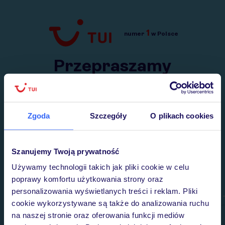
1
numer
w Polsce
Przejdź do TUI.pl
Przepraszamy
Wysłaliśmy nasz serwis na krótkie wakacje.
Wracamy niebawem!
Zgoda
Szczegóły
O plikach cookies
Szanujemy Twoją prywatność
Używamy technologii takich jak pliki cookie w celu
poprawy komfortu użytkowania strony oraz
personalizowania wyświetlanych treści i reklam. Pliki
cookie wykorzystywane są także do analizowania ruchu
na naszej stronie oraz oferowania funkcji mediów