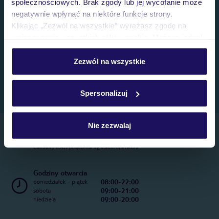
społecznościowych. Brak zgody lub jej wycofanie może
negatywnie wpłynąć na niektóre funkcje strony.
Klikając „Zezwól na wszystkie” wyrażasz zgodę na
umieszczenie wszystkich plików cookie. Możesz jednak
personalizować swój wybór wchodząc w zakładkę
„Szczegóły”
Zezwól na wszystkie
Szczegółowe informacje o plikach cookie znajdziesz
w
polityce plików cookies
oraz
polityce prywatności
.
Spersonalizuj
Nie zezwalaj
Telefoniczne Centrum Rezerwacji
22 270 31 20
Całkowity koszt połączenia wg stawki operatora
Godziny otwarcia
08:00-22:00
poniedziałek - piątek
09:00-21:00
sobota
09:00-20:00
niedziela