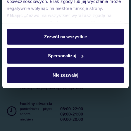
społecznościowych. Brak zgody lub jej wycofanie może
negatywnie wpłynąć na niektóre funkcje strony.
Klikając „Zezwól na wszystkie” wyrażasz zgodę na
umieszczenie wszystkich plików cookie. Możesz jednak
personalizować swój wybór wchodząc w zakładkę
„Szczegóły”
Zezwól na wszystkie
Szczegółowe informacje o plikach cookie znajdziesz
w
polityce plików cookies
oraz
polityce prywatności
.
Spersonalizuj
Nie zezwalaj
Telefoniczne Centrum Rezerwacji
22 270 31 20
Całkowity koszt połączenia wg stawki operatora
Godziny otwarcia
08:00-22:00
poniedziałek - piątek
09:00-21:00
sobota
09:00-20:00
niedziela