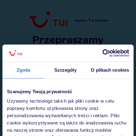
1
numer
w Polsce
Przejdź do TUI.pl
Przepraszamy
Wysłaliśmy nasz serwis na krótkie wakacje.
Wracamy niebawem!
Zgoda
Szczegóły
O plikach cookies
Szanujemy Twoją prywatność
Używamy technologii takich jak pliki cookie w celu
poprawy komfortu użytkowania strony oraz
personalizowania wyświetlanych treści i reklam. Pliki
cookie wykorzystywane są także do analizowania ruchu
na naszej stronie oraz oferowania funkcji mediów