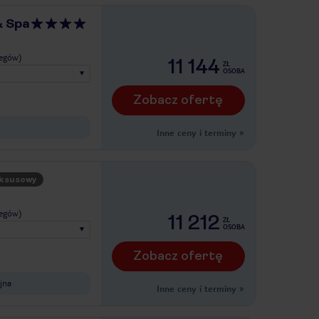
& Spa
legów)
11 144
ZŁ
OSOBA
Zobacz ofertę
Inne ceny i terminy
»
ksusowy
legów)
11 212
ZŁ
OSOBA
Zobacz ofertę
jna
Inne ceny i terminy
»