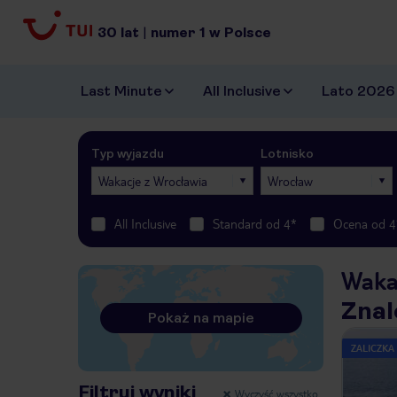
30
lat
|
numer
1
w Polsce
Last Minute
All Inclusive
Lato 2026
Typ wyjazdu
Lotnisko
Wakacje z Wrocławia
Wrocław
All Inclusive
Standard od 4*
Ocena od 4
Waka
Znal
Pokaż na mapie
ZALICZKA
Filtruj wyniki
Wyczyść wszystko