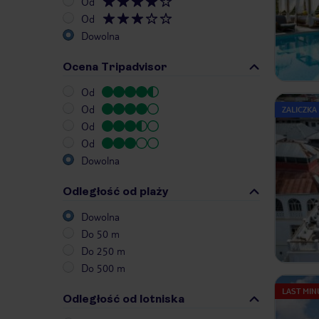
Od
Od
Dowolna
Ocena Tripadvisor
Od
Od
ZALICZKA
Od
Od
Dowolna
Odległość od plaży
Dowolna
Do 50 m
Do 250 m
Do 500 m
LAST MIN
Odległość od lotniska