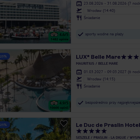
23.08.2026 - 31.08.2026
(7 noc
Wrocław (14:40)
Śniadanie
sporty wodne na plaży
4.6
/5
1482
opinie
LUX* Belle Mare
 25%
MAURITIUS
BELLE MARE
01.03.2027 - 09.03.2027
(6 noc
Wrocław (14:15)
Śniadanie
bezpośrednio przy najpiękniejsze
4.9
/5
10600
opinii
Le Duc de Praslin Hotel
 25%
SESZELE
PRASLIN - LA DIGUE
WYSPA