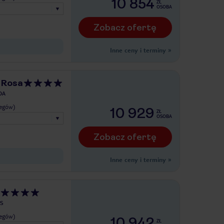
10 854
ZŁ
OSOBA
Zobacz ofertę
Inne ceny i terminy
»
 Rosa
DA
legów)
10 929
ZŁ
OSOBA
Zobacz ofertę
Inne ceny i terminy
»
S
legów)
10 942
ZŁ