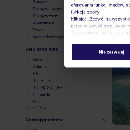
Bungalow
oferowania funkcji mediów s
Pokój dwuosobowy
funkcje strony.
Pokój rodzinny
Klikając „Zezwól na wszystk
Apartament
personalizować swój wybór 
Studio
Szczegółowe informacje o pl
Domek kempingowy
Sieć hotelowa
Nie zezwalaj
Dowolna
Atlantica
ZALICZKA
RIU
TUI BLUE
TUI MAGIC LIFE
Leonardo
Rixos
Więcej (15)
»
Rodzaj przelotu