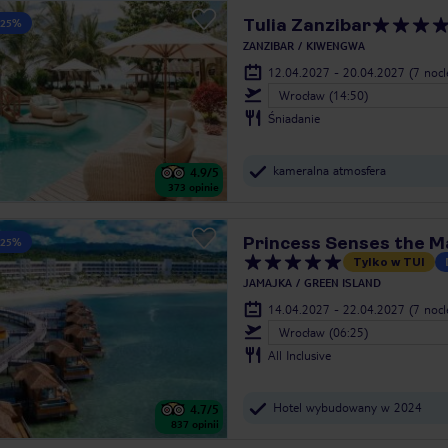
Tulia Zanzibar
 25%
ZANZIBAR
KIWENGWA
12.04.2027 - 20.04.2027
(7 noc
Wrocław (14:50)
Śniadanie
kameralna atmosfera
4.9
/5
373
opinie
Princess Senses the 
 25%
Tylko w TUI
JAMAJKA
GREEN ISLAND
14.04.2027 - 22.04.2027
(7 noc
Wrocław (06:25)
All Inclusive
Hotel wybudowany w 2024
4.7
/5
837
opinii