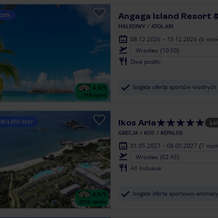
Angaga Island Resort 
 25%
MALEDIWY
ATOL ARI
08.12.2026 - 15.12.2026
(6 noc
Wrocław (10:50)
Dwa posiłki
bogata oferta sportów wodnych
4.3
/5
718
opinii
Ikos Aria
KI LATO 2027
Lu
GRECJA
KOS
KEFALOS
01.05.2027 - 08.05.2027
(7 noc
Wrocław (02:45)
All Inclusive
bogata oferta sportowo-animacy
4.9
/5
3552
opinie