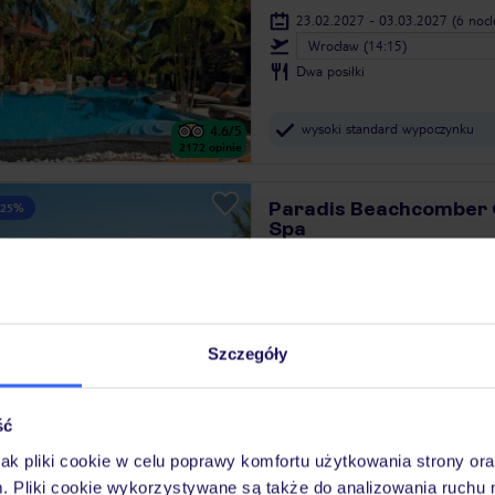
23.02.2027 - 03.03.2027
(6 noc
Wrocław (14:15)
Dwa posiłki
wysoki standard wypoczynku
4.6
/5
2172
opinie
Paradis Beachcomber 
 25%
Spa
Dla rodzin
MAURITIUS
LE MORNE
08.03.2027 - 16.03.2027
(6 noc
Wrocław (14:15)
Śniadanie
Szczegóły
liczne udogodnienia dla dzieci
4.8
/5
ść
6330
opinii
jak pliki cookie w celu poprawy komfortu użytkowania strony or
m. Pliki cookie wykorzystywane są także do analizowania ruchu 
Couples Sans Souci
 25%