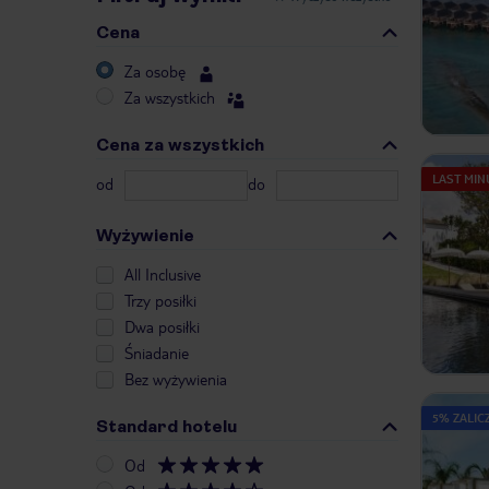
Cena
Za osobę
Za wszystkich
Cena za wszystkich
LAST MIN
od
do
Wyżywienie
All Inclusive
Trzy posiłki
Dwa posiłki
Śniadanie
Bez wyżywienia
5% ZALICZ
Standard hotelu
Od