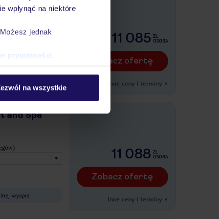
e wpłynąć na niektóre
legów)
. Możesz jednak
11 085
ZŁ
OSOBA
ce prywatności
.
Zobacz ofertę
Inne ceny i terminy
»
ezwól na wszystkie
rt and Spa
legów)
11 088
ZŁ
OSOBA
Zobacz ofertę
alnej wyspie
Inne ceny i terminy
»