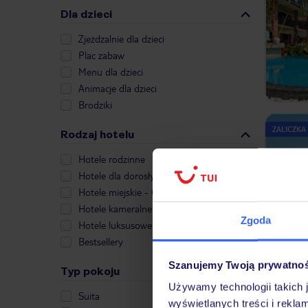
Dla dzieci
Zjeżdzalnie dla dzieci
Plac zabaw
Menu dla dzieci
Animacje dla dzieci
Brodziki
ZALICZKA
Rodzaj hotelu
Hotele rodzinne
Hotele dla dorosłych
Hotele miejskie - City Break
Hotele kameralne
Zgoda
Hotele luksusowe
Bestsellery
Szanujemy Twoją prywatno
Typ pokoju
Używamy technologii takich 
Suita
wyświetlanych treści i rekla
ZALICZKA