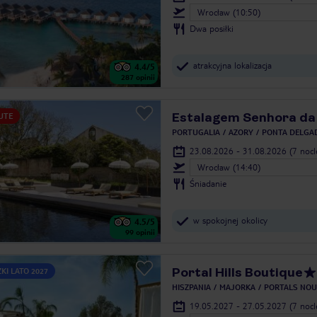
Wrocław (10:50)
Dwa posiłki
atrakcyjna lokalizacja
4.4
/5
287
opinii
Estalagem Senhora da
UTE
PORTUGALIA
AZORY
PONTA DELGA
23.08.2026 - 31.08.2026
(7 noc
Wrocław (14:40)
Śniadanie
w spokojnej okolicy
4.5
/5
99
opinii
Portal Hills Boutique
KI LATO 2027
HISZPANIA
MAJORKA
PORTALS NOU
19.05.2027 - 27.05.2027
(7 noc