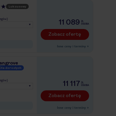
Luksusowy
legów)
11 089
ZŁ
OSOBA
Zobacz ofertę
Inne ceny i terminy
»
Mangrove
Dla dorosłych
legów)
11 117
ZŁ
OSOBA
Zobacz ofertę
Inne ceny i terminy
»