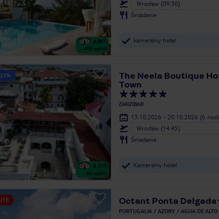
Wrocław (09:30)
Śniadanie
kameralny hotel
4.8
/5
495
opinii
The Neela Boutique Ho
 25%
Town
ZANZIBAR
13.10.2026 - 20.10.2026
(6 noc
Wrocław (14:45)
Śniadanie
Kameralny hotel
4.7
/5
65
opinii
Octant Ponta Delgada
UTE
PORTUGALIA
AZORY
AGUA DE ALTO