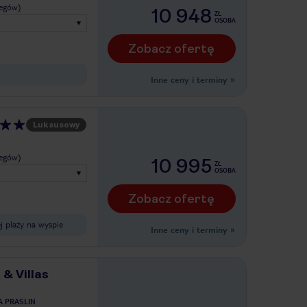
legów)
10 948
ZŁ
OSOBA
Zobacz ofertę
Inne ceny i terminy
»
Luksusowy
legów)
10 995
ZŁ
OSOBA
Zobacz ofertę
j plaży na wyspie
Inne ceny i terminy
»
 & Villas
 PRASLIN