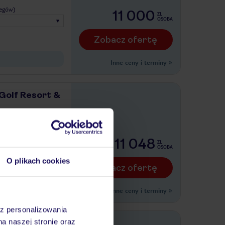
legów)
11 000
ZŁ
OSOBA
Zobacz ofertę
Inne ceny i terminy
»
Golf Resort &
legów)
11 048
ZŁ
OSOBA
O plikach cookies
Zobacz ofertę
Inne ceny i terminy
»
az personalizowania
na naszej stronie oraz