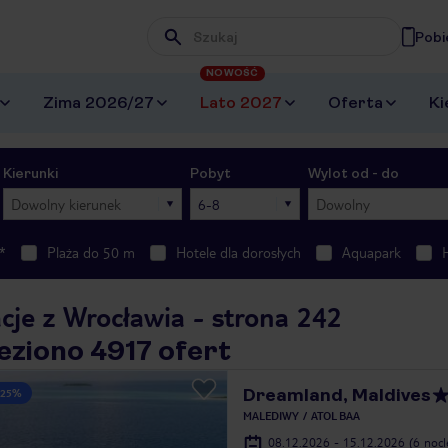
Pobi
Wpisz frazę, której szukasz
NOWOŚĆ
Zima 2026/27
Lato 2027
Oferta
Ki
Kierunki
Pobyt
Wylot od - do
Dowolny kierunek
6-8
Dowolny
*
Plaża do 50 m
Hotele dla dorosłych
Aquapark
cje z Wrocławia - strona 242
eziono 4917 ofert
Dreamland, Maldives
 25%
MALEDIWY
ATOL BAA
08.12.2026 - 15.12.2026
(6 noc