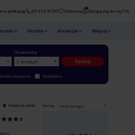
erz aplikację
22 270 31 20
Ulubione
Zaloguj się do myTUI
erunki
Hotele
Atrakcje
Więcej
Uczestnicy
Szukaj
2 dorosłych
Hotele luksusowe
Bestsellery
cena rosnąco
POKAŻ NA MAPIE
Sortuj
legów)