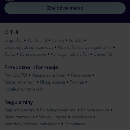
Znajdź na mapie
O TUI
Grupa TUI
TUI Poland
Kariera
Kontakt
Gwarancja ubezpieczeniowa
Opieka TUI na wakacjach 24/7
TUI.cz
Dane osobowe
Aplikacja mobilna TUI
Opinie TUI
Przydatne informacje
Podróż z TUI
Wakacje samolotem
Reklamacje
Status reklamacji
Ubezpieczenia
Parkingi
Hotele przy lotniskach
Regulaminy
Regulamin strony
Polityka prywatności
Polityka cookies
Bilety czarterowe
Warunki imprez turystycznych
Standardy ochrony małoletnich
Compliance