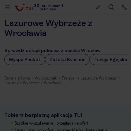
30
1
lat
|
numer
w Polsce
Lazurowe Wybrzeże z
Wrocławia
Sprawdź dokąd polecisz z miasta Wrocław
Wyspa Phuket
Zatoka Kvarner
Turcja Egejska
Strona główna
Wypoczynek
Francja
Lazurowe Wybrzeże
Lazurowe Wybrzeże z Wrocławia
Pobierz bezpłatną aplikację TUI
Szybkie wyszukiwanie i przeglądanie ofert
nute
Lista ulubionych ofert i możliwość ich udostępniania