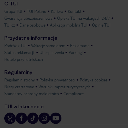
O TUI
Grupa TUI
TUI Poland
Kariera
Kontakt
Gwarancja ubezpieczeniowa
Opieka TUI na wakacjach 24/7
TUI.cz
Dane osobowe
Aplikacja mobilna TUI
Opinie TUI
Przydatne informacje
Podróż z TUI
Wakacje samolotem
Reklamacje
Status reklamacji
Ubezpieczenia
Parkingi
Hotele przy lotniskach
Regulaminy
Regulamin strony
Polityka prywatności
Polityka cookies
Bilety czarterowe
Warunki imprez turystycznych
Standardy ochrony małoletnich
Compliance
TUI w Internecie