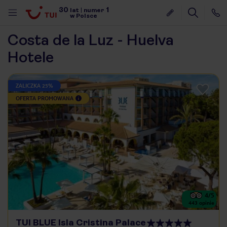
30
1
lat
|
numer
w Polsce
Costa de la Luz - Huelva
Hotele
ZALICZKA 25%
OFERTA PROMOWANA
4
/5
443
opinie
nute
TUI BLUE Isla Cristina Palace