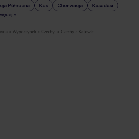
cja Północna
Kos
Chorwacja
Kusadasi
więcej
»
ówna
Wypoczynek
Czechy
Czechy z Katowic