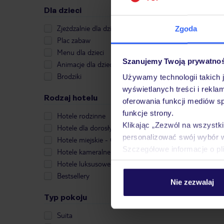
Dla dzieci
Zjeżdzalnie dla dzieci
Zgoda
Plac zabaw
Menu dla dzieci
Szanujemy Twoją prywatno
Animacje dla dzieci
Brodziki
Używamy technologii takich 
wyświetlanych treści i rekla
Rodzaj hotelu
oferowania funkcji mediów s
funkcje strony.
Hotele rodzinne
Klikając „Zezwól na wszystk
Hotele dla dorosłych
personalizować swój wybór 
Hotele miejskie - City Break
Szczegółowe informacje o pl
Hotele kameralne
Hotele luksusowe
Bestsellery
Nie zezwalaj
Typ pokoju
Suita