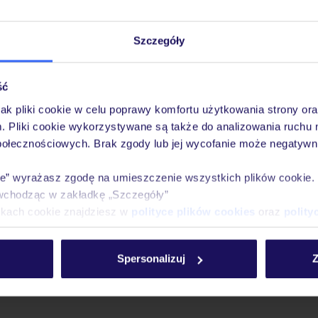
Szczegóły
ść
jak pliki cookie w celu poprawy komfortu użytkowania strony or
m. Pliki cookie wykorzystywane są także do analizowania ruchu 
połecznościowych. Brak zgody lub jej wycofanie może negatywni
ie” wyrażasz zgodę na umieszczenie wszystkich plików cookie
wchodząc w zakładkę „Szczegóły”
ikach cookie znajdziesz w
polityce plików cookies
oraz
polity
Spersonalizuj
Z