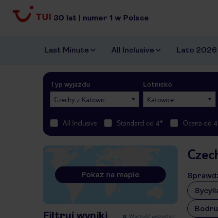
30
lat
|
numer
1
w Polsce
Last Minute
All Inclusive
Lato 2026
Typ wyjazdu
Lotnisko
Czechy z Katowic
Katowice
All Inclusive
Standard od 4*
Ocena od 4
Czec
Pokaż na mapie
Sprawdź
Sycyli
Bodr
Filtruj wyniki
Wyczyść wszystko