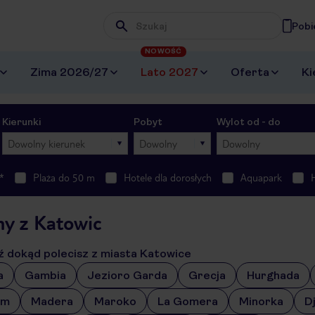
Pobi
Wpisz frazę, której szukasz
NOWOŚĆ
Zima 2026/27
Lato 2027
Oferta
Ki
Kierunki
Pobyt
Wylot od - do
Dowolny kierunek
Dowolny
Dowolny
*
Plaża do 50 m
Hotele dla dorosłych
Aquapark
hy z Katowic
 dokąd polecisz z miasta Katowice
a
Gambia
Jezioro Garda
Grecja
Hurghada
um
Madera
Maroko
La Gomera
Minorka
D