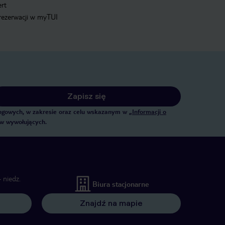
ert
 rezerwacji w myTUI
Zapisz się
tingowych, w zakresie oraz celu wskazanym w
„Informacji o
ów wywołujących.
 niedz.
Biura stacjonarne
Znajdź na mapie