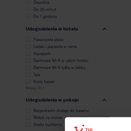
Dowolna
Do 30 minut
Do 1 godziny
Udogodnienia w hotelu
Piaszczysta plaża
Leżaki i parasole w cenie
Aquapark
Darmowe Wi-fi w całym hotelu
Darmowe Wi-fi tylko w lobby
Spa
Kryty basen
Więcej (4)
»
Udogodnienia w pokoju
Bezpośredni dostęp do basenu
Widok na morze
Aneks kuchenny