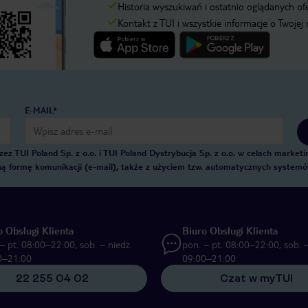
Historia wyszukiwań i ostatnio oglądanych of
Kontakt z TUI i wszystkie informacje o Twojej
E-MAIL*
 TUI Poland Sp. z o.o. i TUI Poland Dystrybucja Sp. z o.o. w celach marke
zną formę komunikacji (e-mail), także z użyciem tzw. automatycznych system
o Obsługi Klienta
Biuro Obsługi Klienta
– pt. 08:00–22:00, sob. – niedz.
pon. – pt. 08:00–22:00, sob. –
0–21:00
09:00–21:00
22 255 04 02
Czat w myTUI