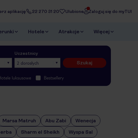
erz aplikację
22 270 31 20
Ulubione
Zaloguj się do myTUI
erunki
Hotele
Atrakcje
Więcej
Uczestnicy
Szukaj
2 dorosłych
Hotele luksusowe
Bestsellery
Marsa Matruh
Abu Zabi
Wenecja
jerba
Sharm el Sheikh
Wyspa Sal