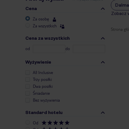
Dalma
Cena
Zobacz 
Za osobę
Za wszystkich
Strona gł
Cena za wszystkich
od
do
Wyżywienie
All Inclusive
Trzy posiłki
Dwa posiłki
Śniadanie
Bez wyżywienia
Standard hotelu
Od