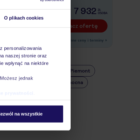
legów)
7 932
ZŁ
OSOBA
O plikach cookies
Zobacz ofertę
Inne ceny i terminy
»
az personalizowania
na naszej stronie oraz
e wpłynąć na niektóre
Mauritius
Andaluzja
Piemont
. Możesz jednak
Kostaryka
Dalmacja Północna
ce prywatności
.
k
Malediwy
ezwól na wszystkie