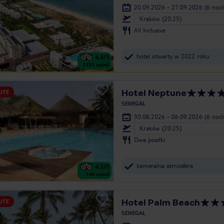
20.09.2026 - 27.09.2026
(6 noc
Kraków (20:25)
All Inclusive
hotel otwarty w 2022 roku
4.4
/5
2335
opinii
Hotel Neptune
UTE
SENEGAL
30.08.2026 - 06.09.2026
(6 noc
Kraków (20:25)
Dwa posiłki
kameralna atmosfera
4.5
/5
740
opinii
Hotel Palm Beach
UTE
SENEGAL