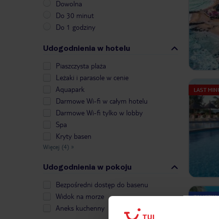
Dowolna
Do 30 minut
Do 1 godziny
Udogodnienia w hotelu
Piaszczysta plaża
Leżaki i parasole w cenie
Aquapark
LAST MIN
Darmowe Wi-fi w całym hotelu
Darmowe Wi-fi tylko w lobby
Spa
Kryty basen
Więcej (4)
»
Udogodnienia w pokoju
Bezpośredni dostęp do basenu
Widok na morze
ZALICZKA
Aneks kuchenny