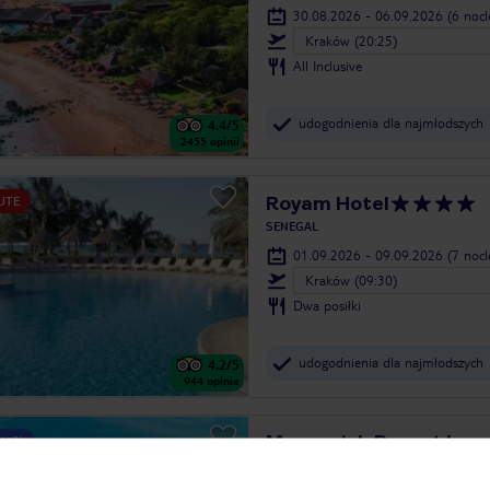
30.08.2026 - 06.09.2026
(6 noc
Kraków (20:25)
All Inclusive
udogodnienia dla najmłodszych
4.4
/5
2455
opinii
Royam Hotel
UTE
SENEGAL
01.09.2026 - 09.09.2026
(7 noc
Kraków (09:30)
Dwa posiłki
udogodnienia dla najmłodszych
4.2
/5
944
opinie
Movenpick Resort Lama
 25%
SENEGAL