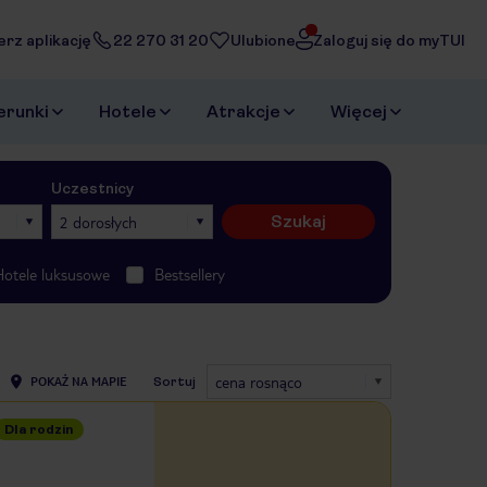
erz aplikację
22 270 31 20
Ulubione
Zaloguj się do myTUI
erunki
Hotele
Atrakcje
Więcej
Uczestnicy
Szukaj
2 dorosłych
Hotele luksusowe
Bestsellery
cena rosnąco
POKAŻ NA MAPIE
Sortuj
Dla rodzin