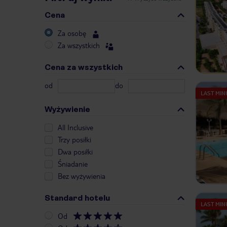
Cena
Za osobę
Za wszystkich
Cena za wszystkich
od
do
LAST MIN
Wyżywienie
All Inclusive
Trzy posiłki
Dwa posiłki
Śniadanie
Bez wyżywienia
Standard hotelu
LAST MIN
Od