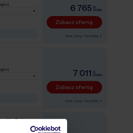
legów)
6 765
ZŁ
OSOBA
Zobacz ofertę
Inne ceny i terminy
»
legów)
7 011
ZŁ
OSOBA
Zobacz ofertę
Inne ceny i terminy
»
ntin Saly