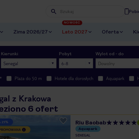
Pobi
Wpisz frazę, której szukasz
NOWOŚĆ
Zima 2026/27
Lato 2027
Oferta
Ki
Kierunki
Pobyt
Wylot od - do
Senegal
6-8
Dowolny
*
Plaża do 50 m
Hotele dla dorosłych
Aquapark
gal z Krakowa
eziono 6 ofert
Riu Baobab
A 25%
Aquapark
 PROMOWANA
SENEGAL