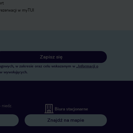
ert
 rezerwacji w myTUI
Zapisz się
tingowych, w zakresie oraz celu wskazanym w
„Informacji o
ów wywołujących.
 niedz.
Biura stacjonarne
Znajdź na mapie