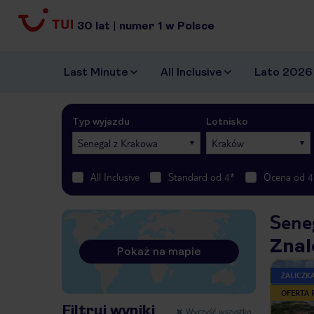
30
lat
|
numer
1
w Polsce
Last Minute
All Inclusive
Lato 2026
Typ wyjazdu
Lotnisko
Senegal z Krakowa
Kraków
All Inclusive
Standard od 4*
Ocena od 4
Sene
Znal
Pokaż na mapie
ZALICZK
OFERTA
Filtruj wyniki
Wyczyść wszystko