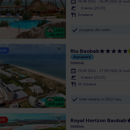
30.08.2026 - 06.09.2026
(6 noc
Kraków (20:25)
Śniadanie
przyjazny dla rodzin
3.9
/5
606
opinii
Riu Baobab
 25%
Aquapark
SENEGAL
20.09.2026 - 27.09.2026
(6 noc
Kraków (20:25)
All Inclusive
hotel otwarty w 2022 roku
4.4
/5
2335
opinii
Royal Horizon Baobab
UTE
SENEGAL