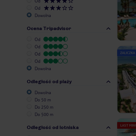
Od
Od
Dowolna
Ocena Tripadvisor
Od
Od
ZALICZKA
Od
Od
Dowolna
Odległość od plaży
Dowolna
Do 50 m
Do 250 m
Do 500 m
LAST MIN
Odległość od lotniska