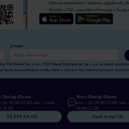
Historia wyszukiwań i ostatnio oglądanych of
Kontakt z TUI i wszystkie informacje o Twojej
E-MAIL*
 TUI Poland Sp. z o.o. i TUI Poland Dystrybucja Sp. z o.o. w celach marke
zną formę komunikacji (e-mail), także z użyciem tzw. automatycznych system
o Obsługi Klienta
Biuro Obsługi Klienta
– pt. 08:00–22:00, sob. – niedz.
pon. – pt. 08:00–22:00, sob. –
0–21:00
09:00–21:00
22 255 04 02
Czat w myTUI