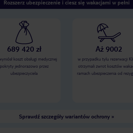
Rozszerz ubezpieczenie i ciesz się wakacjami w pełni
689 420 zł
Aż 9002
 wyniósł koszt obsługi medycznej
w przypadku tylu rezerwacji Kl
pokryty jednorazowo przez
otrzymali zwrot kosztów wakac
ubezpieczyciela
ramach ubezpieczenia od rezyg
Sprawdź szczegóły wariantów ochrony
»