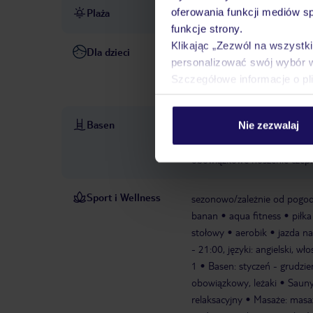
oferowania funkcji mediów s
Plaża
publiczna (z częścią prywatn
funkcje strony.
Klikając „Zezwól na wszystk
Dla dzieci
opieka nad dziećmi: w cenie
personalizować swój wybór 
codziennie
animacje dla dzi
Szczegółowe informacje o pl
zabaw
minidyskoteka
kl
Basen
Nie zezwalaj
baseny: 2
basen „Piscina 
słodką wodą, podgrzewany, l
obowiązkowe noszenie czepk
Sport i Wellness
sezonowo/zależnie od pogo
banan
aqua fitness
piłk
stołowy
aerobik
jazda n
- 21:00, języki: angielski, w
1
Basen: styczeń - grudzie
obowiązkowy, leżaki
Sauny
relaksacyjny
Masaże: masaż