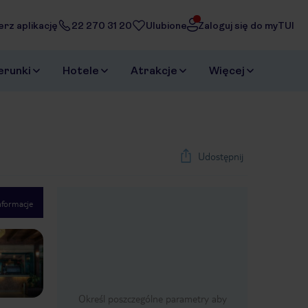
erz aplikację
22 270 31 20
Ulubione
Zaloguj się do myTUI
erunki
Hotele
Atrakcje
Więcej
Udostępnij
nformacje
1
/
33
Next slide
Określ poszczególne parametry aby