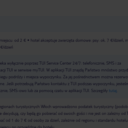
miejscu: od 2 €
hotel akceptuje zwierzęta domowe: psy: ok. 7 €/dzień, 
 €/dzień
a wyłącznie poprzez TUI Service Center 24/7: telefonicznie, SMS i za
acji TUI w serwisie myTUI. W aplikacji TUI znajdą Państwo mnóstwo przy
biegu podróży i miejsca wypoczynku. Za jej pośrednictwem można rezerw
wne. Jeśli potrzebują Państwo kontaktu z TUI podczas wypoczynku, jeste
icznie, SMS-owo lub za pomocą czatu w aplikacji TUI. Szczegóły
tutaj
.
regionach turystycznych Włoch wprowadzono podatek turystyczny (podo
ze decydują, czy będą go pobierać od swoich gości i nie jest on zależny od 
ć od 1 do 7 € od osoby za dzień, zależnie od regionu i standardu hotelu
miejscu po przyjeździe do hotelu.