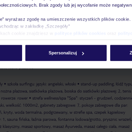
połecznościowych. Brak zgody lub jej wycofanie może negatywni
ą hotelu)
piaszczysta
leżaki w cenie
parasole w cenie
ie” wyrażasz zgodę na umieszczenie wszystkich plików cookie
menu dla niemowląt
menu dla dzieci
miniklub: maj - wrzesień,
wchodząc w zakładkę „Szczegóły”
eci: 4-12 lat, maj - wrzesień
pokój gier i zabaw
plac
ikach cookie znajdziesz w
polityce plików cookies
oraz
polity
ub dla nastolatków: 13-18 lat, czerwiec-wrzesień, codziennie
Spersonalizuj
Z
Esterna": maj - wrzesień; w zależności od warunków pogodowych, zewnętrz
eżaki, parasole
basen: kryty, woda termalna, podgrzewany, w strefie spa
ów, łóżko plażowe
dy
szkoła surfingu: języki: angielski, włoski
stand-up paddling, łódź typ
a nożna plażowa, siatkówka plażowa, boiska do siatkówki plażowej: 2, tenis
a rowerze: rower
strefa wellness/spa "Spa": styczeń - grudzień, codzienn
łoski, wielkość: 1000m2, gabinety zabiegowe: 7, pokoje zabiegowe dla par:
ń, kryty, woda termalna, podgrzewany, w strefie spa, czepek kąpielowy
: 1, sauna fińska, łaźnia parowa, fontanna lodowa/grotto, prysznic wrażeń
 klasyczny, masaż sportowy, masaż Ayurveda, masaż całego ciała, masaż