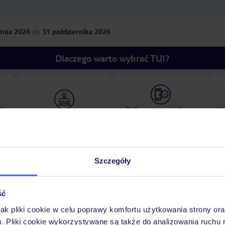
tnia 2026
do
31 października 2026
Dlaczego warto wybrać TUI?
óży
Tylko u nas opieka na
10
30 lat w Polsce
wakacjach 24/7
Szczegóły
Pokoje
Wyżywienie
Atrakcje
Ważne i
ść
jak pliki cookie w celu poprawy komfortu użytkowania strony or
m. Pliki cookie wykorzystywane są także do analizowania ruchu 