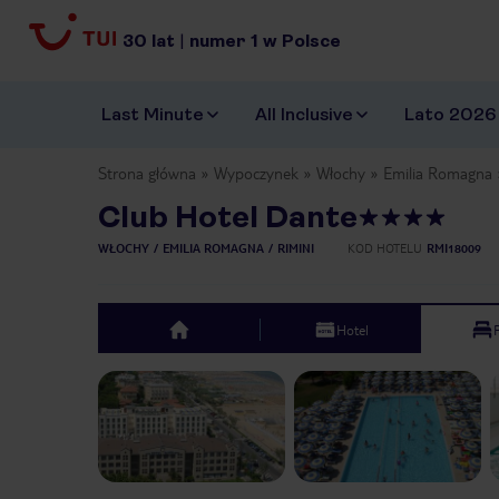
30
lat
|
numer
1
w Polsce
Last Minute
All Inclusive
Lato 2026
Strona główna
Wypoczynek
Włochy
Emilia Romagna
Club Hotel Dante
WŁOCHY
EMILIA ROMAGNA
RIMINI
KOD HOTELU
RMI18009
Hotel
top
Previous slide