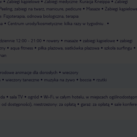
w
Zabiegi kąpielowe
Zabiegi medyczne: Kuracja Kneippa
Zabiegi
eeling, zabiegi na twarz, manicure, pedicure
Masaże
Zabiegi kąpielowe
: Fizjoterapia, odnowa biologiczna, terapia
na
Centrum urody/kosmetyczne: kilka razy w tygodniu .
odziennie 12:00 - 21:00
rowery
masaże
zabiegi kąpielowe
zabiegi
zny
aqua fitness
piłka plażowa, siatkówka plażowa
szkoła surfingu
anan
rodowe animacje dla dorosłych
wieczory
a
wieczory taneczne
muzyka na żywo
boccia
rzutki
nda
sala TV
ogród
Wi-Fi, w całym hotelu, w miejscach ogólnodostęp
i od dostępności), niestrzeżony: za opłatą
garaż: za opłatą
sale konfere