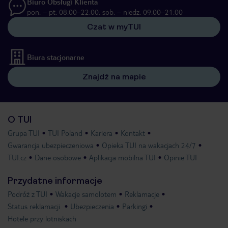
Biuro Obsługi Klienta
pon. – pt. 08:00–22:00, sob. – niedz. 09:00–21:00
Czat w myTUI
Biura stacjonarne
Znajdź na mapie
O TUI
Grupa TUI
TUI Poland
Kariera
Kontakt
Gwarancja ubezpieczeniowa
Opieka TUI na wakacjach 24/7
TUI.cz
Dane osobowe
Aplikacja mobilna TUI
Opinie TUI
Przydatne informacje
Podróż z TUI
Wakacje samolotem
Reklamacje
Status reklamacji
Ubezpieczenia
Parkingi
Hotele przy lotniskach