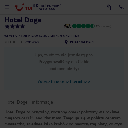
30
1
1
/
29
lat
|
numer
w Polsce
Hotel Doge
(225 opinii)
WŁOCHY
EMILIA ROMAGNA
MILANO MARITTIMA
KOD HOTELU
RMI17060
POKAŻ NA MAPIE
Ups, ta oferta nie jest dostępna.
Przygotowaliśmy dla Ciebie
podobne oferty:
Zobacz inne ceny i terminy
»
Hotel Doge
-
informacje
Hotel Doge to przytulny, rodzinny obiekt położony w urokliwej
miejscowośći Milano Marittima. Znajduje się w pobliżu centrum
nute
miasteczka, zaledwie kilka kroków od piaszczystej plaży, co czyni