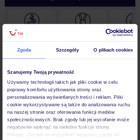
Lider niskich cen
Największe biuro
30 lat w P
podróży w Polsce
Zgoda
Szczegóły
O plikach cookies
Szanujemy Twoją prywatność
Hotel
Używamy technologii takich jak pliki cookie w celu
poprawy komfortu użytkowania strony oraz
personalizowania wyświetlanych treści i reklam. Pliki
Opinie
cookie wykorzystywane są także do analizowania ruchu
na naszej stronie oraz oferowania funkcji mediów
społecznościowych. Brak zgody lub jej wycofanie może
Pokoje
negatywnie wpłynąć na niektóre funkcje strony.
Klikając „Zezwól na wszystkie” wyrażasz zgodę na