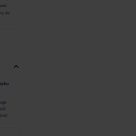
ować
śmy do
ęzyku
uga
ość
tość