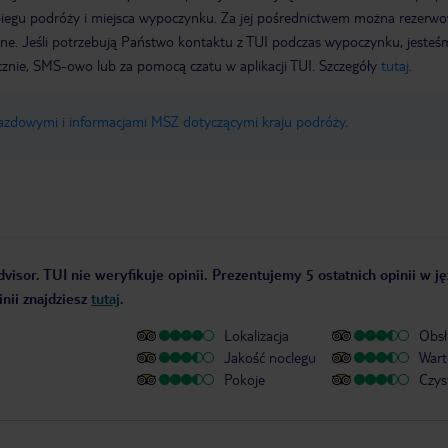
biegu podróży i miejsca wypoczynku. Za jej pośrednictwem można rezerw
wne. Jeśli potrzebują Państwo kontaktu z TUI podczas wypoczynku, jeste
icznie, SMS-owo lub za pomocą czatu w aplikacji TUI. Szczegóły
tutaj
.
jazdowymi i informacjami MSZ dotyczącymi kraju podróży
.
visor. TUI nie weryfikuje opinii. Prezentujemy 5 ostatnich opinii w j
nii znajdziesz
tutaj
.
Lokalizacja
Obsł
Jakość noclegu
Wart
Pokoje
Czys