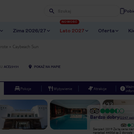
Pobi
Wpisz frazę, której szukasz
NOWOŚĆ
Zima 2026/27
Lato 2027
Oferta
Ki
rote
Caybeach Sun
LU
ACE23151
POKAŻ NA MAPIE
Ważn
Pokoje
Wyżywienie
Atrakcje
infor
+
23
Bardzo dobry
(
2247
opi
Bardzo dobry
Sierpień 2019 Za tą cena nie
Hotel położony na dość dużym
narzekać 4400zl za 2 dorosłe + 9
terenie, dysponuje kilkoma