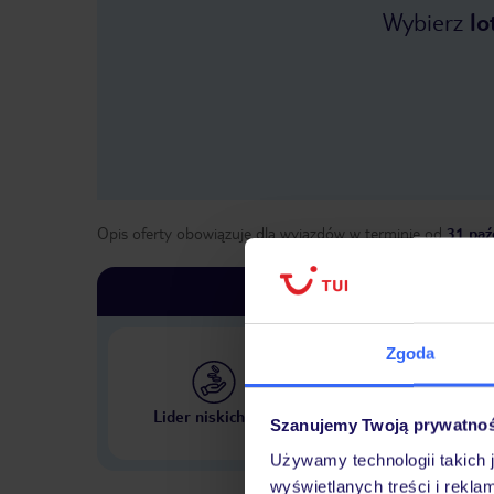
Wybierz
lo
Opis oferty obowiązuje dla wyjazdów w terminie
od
31 paź
Zgoda
Największe biuro podr
Lider niskich cen
Szanujemy Twoją prywatno
w Polsce
Używamy technologii takich 
wyświetlanych treści i rekla