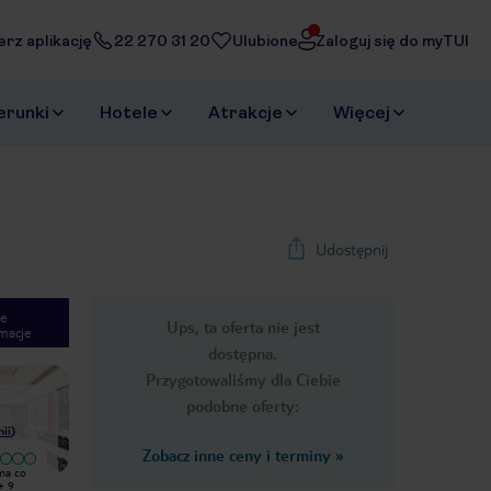
erz aplikację
22 270 31 20
Ulubione
Zaloguj się do myTUI
erunki
Hotele
Atrakcje
Więcej
Udostępnij
e
Ups, ta oferta nie jest
macje
1
/
29
dostępna.
Next slide
Przygotowaliśmy dla Ciebie
podobne oferty:
nii
)
Zobacz inne ceny i terminy
»
Wyjątkowy
Bardzo dobry
ma co
Hotel zaskoczył nas pozytywnie,
Hotel odremontowany, czyste
wspaniała obsługa w tym Polacy
pomieszczenia, wygodne łóżko, w