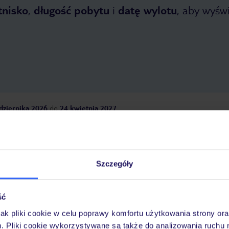
tnisko
,
długość pobytu
i
datę wylotu
, aby wyświe
dziernika 2026
do
24 kwietnia 2027
Dlaczego warto wybrać TUI?
Szczegóły
óży
Tylko u nas opieka na
10
30 lat w Polsce
ść
wakacjach 24/7
jak pliki cookie w celu poprawy komfortu użytkowania strony or
m. Pliki cookie wykorzystywane są także do analizowania ruchu 