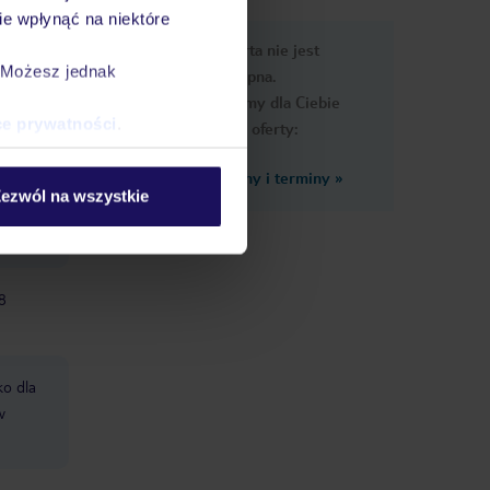
e wpłynąć na niektóre
e
Ups, ta oferta nie jest
macje
. Możesz jednak
dostępna.
Przygotowaliśmy dla Ciebie
ce prywatności
.
podobne oferty:
Zobacz inne ceny i terminy
»
cy
ezwól na wszystkie
dostawcy
 8
ko dla
w