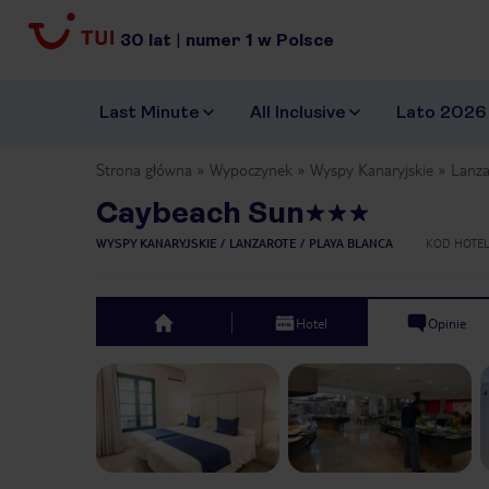
30
lat
|
numer
1
w Polsce
Last Minute
All Inclusive
Lato 2026
Strona główna
Wypoczynek
Wyspy Kanaryjskie
Lanza
Caybeach Sun
WYSPY KANARYJSKIE
LANZAROTE
PLAYA BLANCA
KOD HOTE
Hotel
Opinie
top
Previous slide