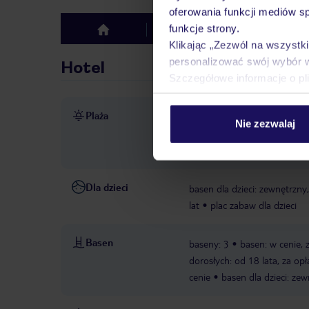
oferowania funkcji mediów s
funkcje strony.
Hotel
Opinie
top
Klikając „Zezwól na wszystk
personalizować swój wybór 
Hotel
Szczegółowe informacje o pl
Plaża
piaszczysta
leżaki za opła
Nie zezwalaj
zewnętrznego
parasole za
zewnętrznego
Dla dzieci
basen dla dzieci: zewnętrzny,
lat
plac zabaw dla dzieci
Basen
baseny: 3
basen: w cenie, 
dorosłych: od 18 lata, za opł
cenie
basen dla dzieci: zew