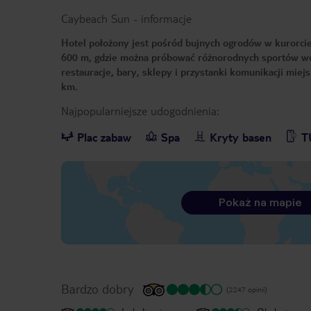
Caybeach Sun
-
informacje
Hotel położony jest pośród bujnych ogrodów w kurorcie 
600 m, gdzie można próbować różnorodnych sportów wod
restauracje, bary, sklepy i przystanki komunikacji mie
km.
Najpopularniejsze udogodnienia:
Plac zabaw
Spa
Kryty basen
T
Pokaż na mapie
Bardzo dobry
(2247 opinii)