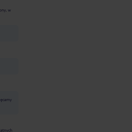
zony, w
chęcamy
datnych