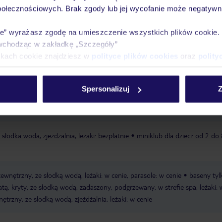
połecznościowych. Brak zgody lub jej wycofanie może negatywni
Ważn
Pokoje
Wyżywienie
Atrakcje
infor
ie” wyrażasz zgodę na umieszczenie wszystkich plików cookie
wchodząc w zakładkę „Szczegóły”
ikach cookie znajdziesz w
polityce plików cookies
oraz
polity
tą, dostępność nie jest gwarantowana, zależna od decyzji hotelu lub dostaw
Spersonalizuj
Z
 opłatą, dostępność nie jest gwarantowana, zależna od decyzji hotelu lub 
 słodka woda, zjeżdżalnia, leżaki: bezpłatnie
miniklub dla dzieci: od 2 do
zewnętrzny, ze słodką wodą, leżaki: w cenie, parasole: w cenie
baseny tyl
atą, kryty, ze słodką wodą, zadaszony, podgrzewany, w strefie spa, leżaki: 
nętrzny, ze słodką wodą, zjeżdżalnia, leżaki: w cenie