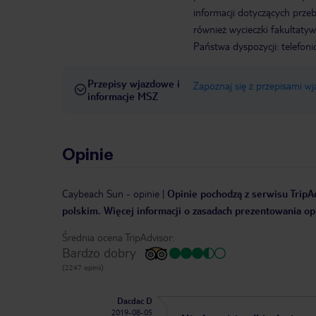
informacji dotyczących prze
również wycieczki fakultaty
Państwa dyspozycji: telefon
Przepisy wjazdowe i
Zapoznaj się z przepisami w
informacje MSZ
Opinie
Caybeach Sun
-
opinie
|
Opinie pochodzą z serwisu TripAd
polskim. Więcej informacji o zasadach prezentowania opi
Średnia ocena TripAdvisor:
Bardzo dobry
(2247 opinii)
Dacdac D
2019-08-05