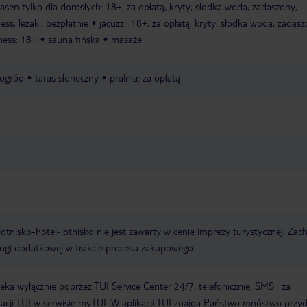
asen tylko dla dorosłych: 18+, za opłatą, kryty, słodka woda, zadaszony,
ss, leżaki: bezpłatnie
jacuzzi: 18+, za opłatą, kryty, słodka woda, zadas
ness: 18+
sauna fińska
masaże
ogród
taras słoneczny
pralnia: za opłatą
e lotnisko-hotel-lotnisko nie jest zawarty w cenie imprezy turystycznej. Za
ługi dodatkowej w trakcie procesu zakupowego.
a wyłącznie poprzez TUI Service Center 24/7: telefonicznie, SMS i za
acji TUI w serwisie myTUI. W aplikacji TUI znajdą Państwo mnóstwo przy