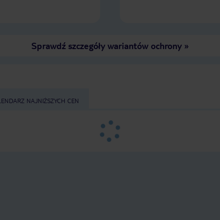
kiedyś tu było fajnie... Teraz coś tu
nie gra.....myślę że ten hotel
zbankrutuje, i straci te 3 gwiazdki
Sprawdź szczegóły wariantów ochrony
»
LENDARZ NAJNIŻSZYCH CEN