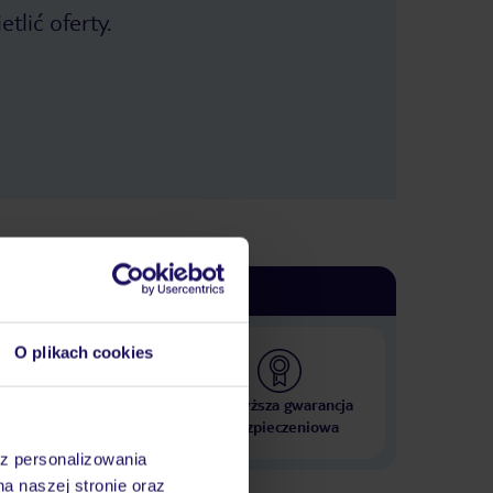
spodni (byliśmy na przełomie sierpnia
tlić oferty.
i września), warto po prostu zabrać
jakąś bluzę. Słońce palące, konieczny
dobry krem z filtrem. Warto zajrzeć do
drogerii, np. perfumerii Sasha
(główny deptak w Playa Blanca), mają
świetne ceny na kosmetyki i perfumy
(mają niski VAT na te produkty i stąd
są kilkadziesiąt zł tańsze, ceny za
"bezcłówce" się chowają). Ogólnie
było fajnie, ale na pewno nie
wrócilibyśmy tam więcej.
O plikach cookies
 000 hoteli w ponad 50
Najwyższa gwarancja
krajach
ubezpieczeniowa
az personalizowania
na naszej stronie oraz