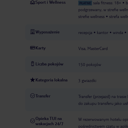
Sport i Wellness
sala fitness: 18+
b
PŁATNE
podgrzewany, w strefie wellne
strefie wellness
strefa well
Wyposażenie
recepcja
kantor
winda
Karty
Visa, MasterCard
Liczba pokojów
150 pokojów
Kategoria lokalna
3 gwiazdki
Transfer
Transfer (przejazd) na trasi
do zakupu transferu jako us
Opieka TUI na
W rezerwowanym hotelu opiek
wakacjach 24/7
pośrednictwem czatu w aplik