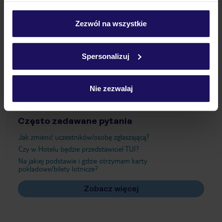
Wyżywienie
personalizować swój wybór wchodząc w zakładkę
„Szczegóły”
Zezwól na wszystkie
Szczegółowe informacje o plikach cookie znajdziesz
Atrakcje
w
polityce plików cookies
oraz
polityce prywatności
.
Spersonalizuj
Ważne informacje
Nie zezwalaj
Często zadawane pytania
Jak zmienić uczestników/osobę zgłaszającą?
Czy w Hotelu będzie przedstawiciel TUI?
Na jakiej podstawie i gdzie otrzymam karty
pokładowe/bilety lotnicze?
Zobacz więcej