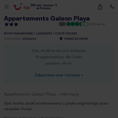
30
1
1
/
25
lat
|
numer
w Polsce
Appartements Galeon Playa
(2823 opinie)
WYSPY KANARYJSKIE
LANZAROTE
COSTA TEGUISE
KOD HOTELU
ACE22016
POKAŻ NA MAPIE
Ups, ta oferta nie jest dostępna.
Przygotowaliśmy dla Ciebie
podobne oferty:
Zobacz inne ceny i terminy
»
Appartements Galeon Playa
-
informacje
Opis hotelu został przetłumaczony z języka angielskiego przez
narzędzie DeepL
nute
Najpopularniejsze udogodnienia: