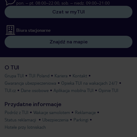
pon. – pt. 08:00–22:00, sob. – niedz. 09:00–21:00
Czat w myTUI
Biura stacjonarne
Znajdź na mapie
O TUI
Grupa TUI
TUI Poland
Kariera
Kontakt
Gwarancja ubezpieczeniowa
Opieka TUI na wakacjach 24/7
TUI.cz
Dane osobowe
Aplikacja mobilna TUI
Opinie TUI
Przydatne informacje
Podróż z TUI
Wakacje samolotem
Reklamacje
Status reklamacji
Ubezpieczenia
Parkingi
Hotele przy lotniskach