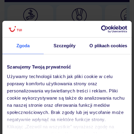
Lider niskich cen
Największe biuro
30 lat w P
podróży w Polsce
Zgoda
Szczegóły
O plikach cookies
Szanujemy Twoją prywatność
Hotel
Używamy technologii takich jak pliki cookie w celu
poprawy komfortu użytkowania strony oraz
personalizowania wyświetlanych treści i reklam. Pliki
Opinie
cookie wykorzystywane są także do analizowania ruchu
na naszej stronie oraz oferowania funkcji mediów
społecznościowych. Brak zgody lub jej wycofanie może
Pokoje
negatywnie wpłynąć na niektóre funkcje strony.
Klikając „Zezwól na wszystkie” wyrażasz zgodę na
umieszczenie wszystkich plików cookie. Możesz jednak