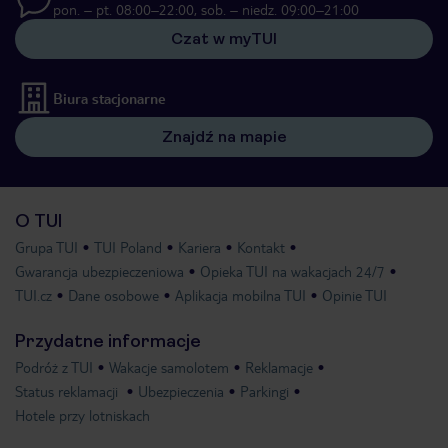
pon. – pt. 08:00–22:00, sob. – niedz. 09:00–21:00
Czat w myTUI
Biura stacjonarne
Znajdź na mapie
O TUI
Grupa TUI
TUI Poland
Kariera
Kontakt
Gwarancja ubezpieczeniowa
Opieka TUI na wakacjach 24/7
TUI.cz
Dane osobowe
Aplikacja mobilna TUI
Opinie TUI
Przydatne informacje
Podróż z TUI
Wakacje samolotem
Reklamacje
Status reklamacji
Ubezpieczenia
Parkingi
Hotele przy lotniskach