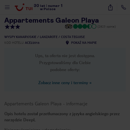
30
1
1
/
25
lat
|
numer
w Polsce
Appartements Galeon Playa
(2823 opinie)
WYSPY KANARYJSKIE
LANZAROTE
COSTA TEGUISE
KOD HOTELU
ACE22016
POKAŻ NA MAPIE
Ups, ta oferta nie jest dostępna.
Przygotowaliśmy dla Ciebie
podobne oferty:
Zobacz inne ceny i terminy
»
Appartements Galeon Playa
-
informacje
Opis hotelu został przetłumaczony z języka angielskiego przez
narzędzie DeepL
nute
Najpopularniejsze udogodnienia: