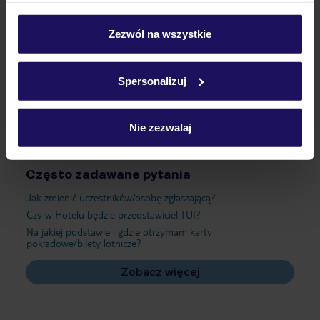
Wyżywienie
personalizować swój wybór wchodząc w zakładkę
„Szczegóły”
Zezwól na wszystkie
Szczegółowe informacje o plikach cookie znajdziesz
Atrakcje
w
polityce plików cookies
oraz
polityce prywatności
.
Spersonalizuj
Ważne informacje
Nie zezwalaj
Często zadawane pytania
Jak zmienić uczestników/osobę zgłaszającą?
Czy w Hotelu będzie przedstawiciel TUI?
Na jakiej podstawie i gdzie otrzymam karty
pokładowe/bilety lotnicze?
Zobacz więcej