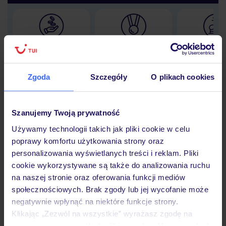
Lider niskich cen
Największe biuro
30 lat w P
podróży w Polsce
Zgoda
Szczegóły
O plikach cookies
Szanujemy Twoją prywatność
Hotel
Używamy technologii takich jak pliki cookie w celu
poprawy komfortu użytkowania strony oraz
personalizowania wyświetlanych treści i reklam. Pliki
Opinie
cookie wykorzystywane są także do analizowania ruchu
na naszej stronie oraz oferowania funkcji mediów
społecznościowych. Brak zgody lub jej wycofanie może
Pokoje
negatywnie wpłynąć na niektóre funkcje strony.
Klikając „Zezwól na wszystkie” wyrażasz zgodę na
umieszczenie wszystkich plików cookie. Możesz jednak