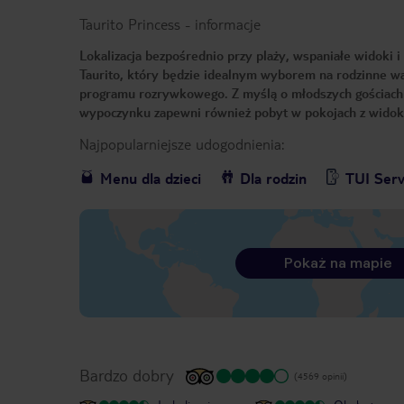
Taurito Princess
-
informacje
Lokalizacja bezpośrednio przy plaży, wspaniałe widoki 
Taurito, który będzie idealnym wyborem na rodzinne wa
programu rozrywkowego. Z myślą o młodszych gościach p
wypoczynku zapewni również pobyt w pokojach z widok
Najpopularniejsze udogodnienia:
Menu dla dzieci
Dla rodzin
TUI Serv
Pokaż na mapie
Bardzo dobry
(4569 opinii)