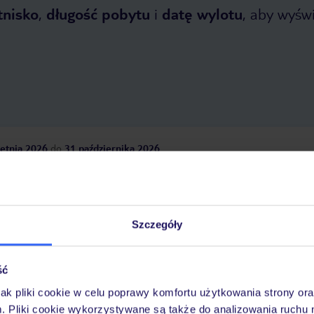
tnisko
,
długość pobytu
i
datę wylotu
, aby wyświe
etnia 2026
do
31 października 2026
Dlaczego warto wybrać TUI?
Szczegóły
óży
Tylko u nas opieka na
10
30 lat w Polsce
ść
wakacjach 24/7
jak pliki cookie w celu poprawy komfortu użytkowania strony or
m. Pliki cookie wykorzystywane są także do analizowania ruchu 