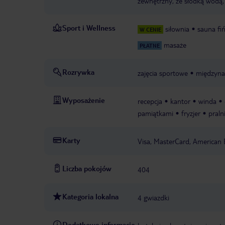
zewnętrzny, ze słodką wodą, 
Sport i Wellness
siłownia
sauna fi
W CENIE
masaże
PŁATNE
Rozrywka
zajęcia sportowe
międzyna
Wyposażenie
recepcja
kantor
winda
pamiątkami
fryzjer
praln
Karty
Visa, MasterCard, American 
Liczba pokojów
404
Kategoria lokalna
4 gwiazdki
Dodatkowe informacje