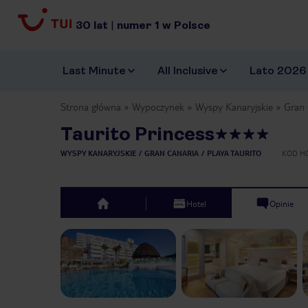
30
lat
|
numer
1
w Polsce
Last Minute
All Inclusive
Lato 2026
Strona główna
Wypoczynek
Wyspy Kanaryjskie
Gran 
Taurito Princess
WYSPY KANARYJSKIE
GRAN CANARIA
PLAYA TAURITO
KOD H
Hotel
Opinie
top
Previous slide