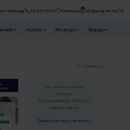
erz aplikację
22 270 31 20
Ulubione
Zaloguj się do myTUI
erunki
Hotele
Atrakcje
Więcej
Udostępnij
e
Ups, ta oferta nie jest
macje
1
/
26
dostępna.
Next slide
Przygotowaliśmy dla Ciebie
podobne oferty:
nii
)
Zobacz inne ceny i terminy
»
Wyjątkowy
Nie polecam tego hotelu jak ktoś nie
Mega polecam . Wszystko super
ma powyżej 50lat ! Senatorium brak
o