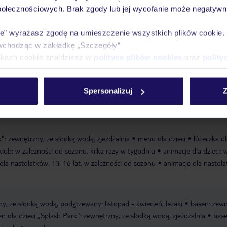
połecznościowych. Brak zgody lub jej wycofanie może negatywni
Ważn
Pokoje
Wyżywienie
Atrakcje
infor
ie” wyrażasz zgodę na umieszczenie wszystkich plików cookie
wchodząc w zakładkę „Szczegóły”
ikach cookie znajdziesz w
polityce plików cookies
oraz
polity
na
piaszczysto-żwirowa
ciemny piasek
schody prowadzące do plaży
Spersonalizuj
Z
est gwarantowana, zależna od decyzji hotelu lub dostawcy zewnętrznego
est gwarantowana, zależna od decyzji hotelu lub dostawcy zewnętrznego
k": zewnętrzny, ze słodką wodą, zjeżdżalnia
menu dla dzieci
łóżeczka dl
klub: w zależności od sezonu, kilka razy w tygodniu
animacje dla dzieci: 
dla nastolatków: 13-16 lat, w zależności od sezonu
animacje dla nastol
y, ze słodką wodą, podgrzewany: listopad - kwiecień, leżaki
basen: zewn
n dla dzieci „Splash Park": zewnętrzny, ze słodką wodą, zjeżdżalnia
base