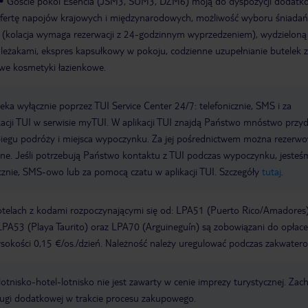
Goście pokoi Esencia (JSM3, SUM3, DZM6) moją do dyspozycji dodatk
ofertę napojów krajowych i międzynarodowych, możliwość wyboru śniadań
ne (kolacja wymaga rezerwacji z 24-godzinnym wyprzedzeniem), wydzieloną
 leżakami, ekspres kapsułkowy w pokoju, codzienne uzupełnianie butelek 
owe kosmetyki łazienkowe.
a wyłącznie poprzez TUI Service Center 24/7: telefonicznie, SMS i za
acji TUI w serwisie myTUI. W aplikacji TUI znajdą Państwo mnóstwo przy
biegu podróży i miejsca wypoczynku. Za jej pośrednictwem można rezerw
wne. Jeśli potrzebują Państwo kontaktu z TUI podczas wypoczynku, jeste
icznie, SMS-owo lub za pomocą czatu w aplikacji TUI. Szczegóły
tutaj
.
otelach z kodami rozpoczynającymi się od: LPA51 (Puerto Rico/Amadores)
PA53 (Playa Taurito) oraz LPA70 (Arguineguín) są zobowiązani do opłace
okości 0,15 €/os./dzień. Należność należy uregulować podczas zakwatero
e lotnisko-hotel-lotnisko nie jest zawarty w cenie imprezy turystycznej. Za
ługi dodatkowej w trakcie procesu zakupowego.