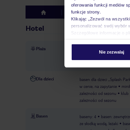
oferowania funkcji mediów s
funkcje strony.
Hotel
Opinie
top
Klikając „Zezwól na wszystk
personalizować swój wybór 
Hotel
Szczegółowe informacje o pl
Plaża
ok. 30 m od plaży
publicz
Nie zezwalaj
za opłatą, dostępność nie j
za opłatą, dostępność nie j
Dla dzieci
basen dla dzieci „Splash Par
w cenie, na zapytanie
mini
zależności od sezonu
klub 
zależności od sezonu
Basen
baseny: 4
basen: zewnętrzn
ze słodką wodą, leżaki
base