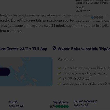
strefie lezakowej złotej leżą sobie
położeniem. Jestem bardzo
Anglicy ze srebrnymi bransoletkami..
obiektywna i ta opinia jest u
Hanna F
Mag K
a złoci nie mają miejsca😁nikt tego
bardzo rzetelna. Hotel czysty
2026-03-29
2026-07-07
nie sprawdza z obsługi .. tak więc na
sprzątane kiedy w zasadzie c
i bogata oferta sportowo-rozrywkowa – to wszystko czeka w hotelu Pr
spokojnie ..
Co najważniejsze smaczne i
urozmaicone jedzenie. Nie ma
kacje. Dorośli skorzystają tu z zaplecza sportowego oraz wieczornego
kolejek ani do restauracji ani 
baru. Wszyscy się uwijają i dba
rzygotowano animacje dla dzieci i młodzieży, miniklub oraz brodzik.
komfort klienta. Nie mam ma
dziecka żeby interesowały mn
iem na morze.
Animacje więc tego nie oceni
reszty rzeczy nie mogę Się
przyczepić. Niektórzy piszą o 
wody w pokoju no i faktycznie 
ma ale czy to taki problem? N
miałam złotej bransoletki essence
ice Center 24/7 + TUI App
Wybór Roku w portalu TripAd
ale w niczym mi to nie przeszk
Drinki w tym pakiecie również
alkoholi importowanych. Wyjazd był
Położenie:
super i to jeden z lepszych ho
jakich byłam.
ok. 16 km od centrum Puerto
lokalizacja w spokojnej okolicy
ok. 30 m od plaży
czas dojazdu z lotniska ok. 60 
Flyer65186649127
Wyjątkowy
Mag K
2026-06-08
2026-07-07