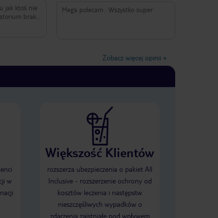
 jak ktoś nie
Mega polecam . Wszystko super
atorium brak
koju w
ich kolwiek
e !
Zobacz więcej opinii
»
Większość Klientów
ienci
rozszerza ubezpieczenia o pakiet All
ji w
Inclusive - rozszerzenie ochrony od
nacji
kosztów leczenia i następstw
nieszczęśliwych wypadków o
zdarzenia zaistniałe pod wpływem