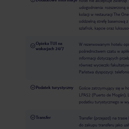
hotel nie akceptuje zwierząt
udogodnienia: rozszerzoną 
kolacji w restauracji The O
oddzielną strefę basenową z
szlafrok, kapcie oraz luksus
Opieka TUI na
W rezerwowanym hotelu opiek
wakacjach 24/7
pośrednictwem czatu w aplik
informacji dotyczących prze
również wycieczki fakultaty
Państwa dyspozycji: telefon
Podatek turystyczny
Goście zatrzymujący się w h
LPA52 (Puerto de Mogán), L
podatku turystycznego w wys
Transfer
Transfer (przejazd) na trasi
do zakupu transferu jako us