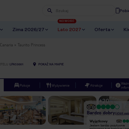
Pobi
Wpisz frazę, której szukasz
NOWOŚĆ
Zima 2026/27
Lato 2027
Oferta
Ki
Canaria
Taurito Princess
OTELU
LPA53001
POKAŻ NA MAPIE
Ważn
Pokoje
Wyżywienie
Atrakcje
infor
+
20
Bardzo dobry
(
4569
opi
Bardzo dobry
Wyjątkowy
Jesteśmy obecnie, nie warto
Jestem bardzo pozytywnie
przepłacać za warunki essence .. na
zaskoczona tym hotelem i jeg