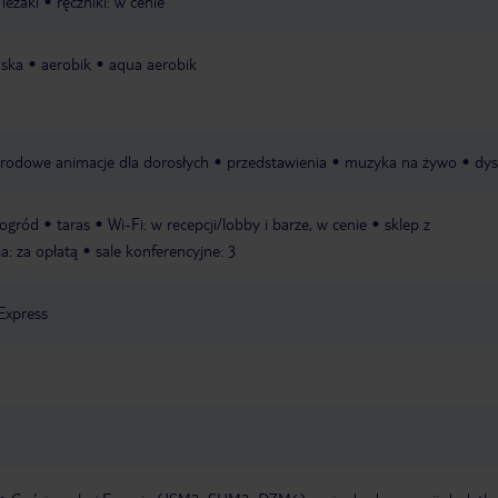
leżaki
ręczniki: w cenie
ńska
aerobik
aqua aerobik
rodowe animacje dla dorosłych
przedstawienia
muzyka na żywo
dys
ogród
taras
Wi-Fi: w recepcji/lobby i barze, w cenie
sklep z
ia: za opłatą
sale konferencyjne: 3
Express