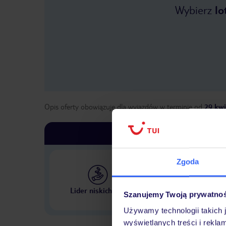
Wybierz
lo
Opis oferty obowiązuje dla wyjazdów w terminie
od
29 kwi
Zgoda
Największe biuro podr
Lider niskich cen
Szanujemy Twoją prywatno
w Polsce
Używamy technologii takich 
wyświetlanych treści i rekla