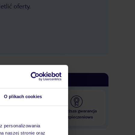
tlić oferty.
O plikach cookies
 000 hoteli w ponad 50
Najwyższa gwarancja
krajach
ubezpieczeniowa
az personalizowania
na naszej stronie oraz