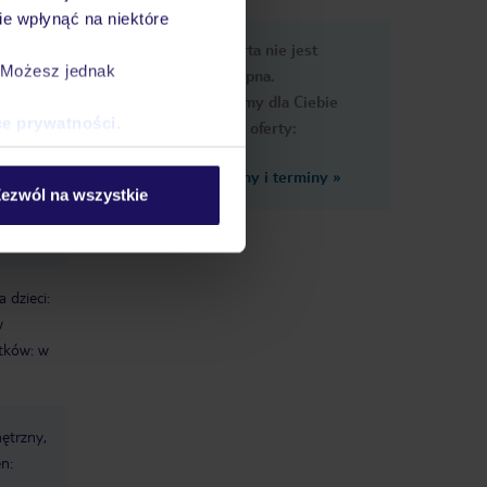
e wpłynąć na niektóre
e
Ups, ta oferta nie jest
macje
. Możesz jednak
dostępna.
Przygotowaliśmy dla Ciebie
ce prywatności
.
podobne oferty:
Zobacz inne ceny i terminy
»
leżaki
ezwól na wszystkie
parasole
ręczniki
a dzieci:
w
atków: w
ętrzny,
n: