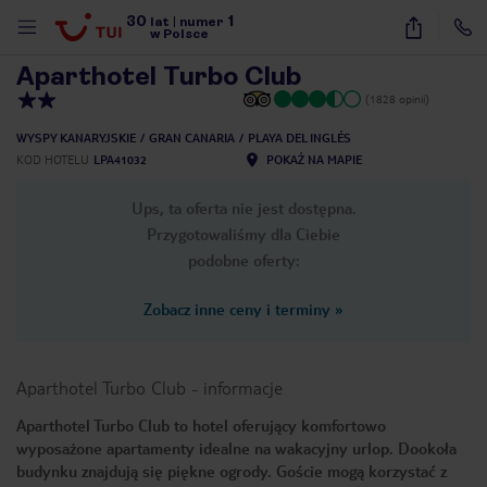
30
1
1
/
12
lat
|
numer
w Polsce
Aparthotel Turbo Club
(1828 opinii)
WYSPY KANARYJSKIE
GRAN CANARIA
PLAYA DEL INGLÉS
KOD HOTELU
LPA41032
POKAŻ NA MAPIE
Ups, ta oferta nie jest dostępna.
Przygotowaliśmy dla Ciebie
podobne oferty:
Zobacz inne ceny i terminy
»
Aparthotel Turbo Club
-
informacje
Aparthotel Turbo Club to hotel oferujący komfortowo
wyposażone apartamenty idealne na wakacyjny urlop. Dookoła
nute
budynku znajdują się piękne ogrody. Goście mogą korzystać z