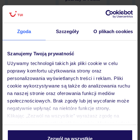
Zgoda
Szczegóły
O plikach cookies
Hotel
Szanujemy Twoją prywatność
Opinie
Używamy technologii takich jak pliki cookie w celu
poprawy komfortu użytkowania strony oraz
personalizowania wyświetlanych treści i reklam. Pliki
Pokoje
cookie wykorzystywane są także do analizowania ruchu
na naszej stronie oraz oferowania funkcji mediów
społecznościowych. Brak zgody lub jej wycofanie może
negatywnie wpłynąć na niektóre funkcje strony.
Wyżywienie
Klikając „Zezwól na wszystkie” wyrażasz zgodę na
umieszczenie wszystkich plików cookie. Możesz jednak
personalizować swój wybór wchodząc w zakładkę
Atrakcje
„Szczegóły”
Zezwól na wszystkie