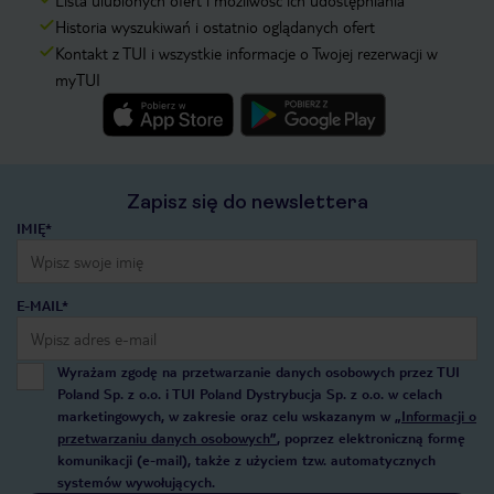
Lista ulubionych ofert i możliwość ich udostępniania
Historia wyszukiwań i ostatnio oglądanych ofert
Kontakt z TUI i wszystkie informacje o Twojej rezerwacji w
myTUI
Zapisz się do newslettera
IMIĘ*
E-MAIL*
Wyrażam zgodę na przetwarzanie danych osobowych przez TUI
Poland Sp. z o.o. i TUI Poland Dystrybucja Sp. z o.o. w celach
marketingowych, w zakresie oraz celu wskazanym w
„Informacji o
przetwarzaniu danych osobowych”
, poprzez elektroniczną formę
komunikacji (e-mail), także z użyciem tzw. automatycznych
systemów wywołujących.