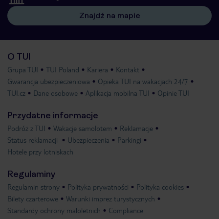
Znajdź na mapie
O TUI
Grupa TUI
TUI Poland
Kariera
Kontakt
Gwarancja ubezpieczeniowa
Opieka TUI na wakacjach 24/7
TUI.cz
Dane osobowe
Aplikacja mobilna TUI
Opinie TUI
Przydatne informacje
Podróż z TUI
Wakacje samolotem
Reklamacje
Status reklamacji
Ubezpieczenia
Parkingi
Hotele przy lotniskach
Regulaminy
Regulamin strony
Polityka prywatności
Polityka cookies
Bilety czarterowe
Warunki imprez turystycznych
Standardy ochrony małoletnich
Compliance