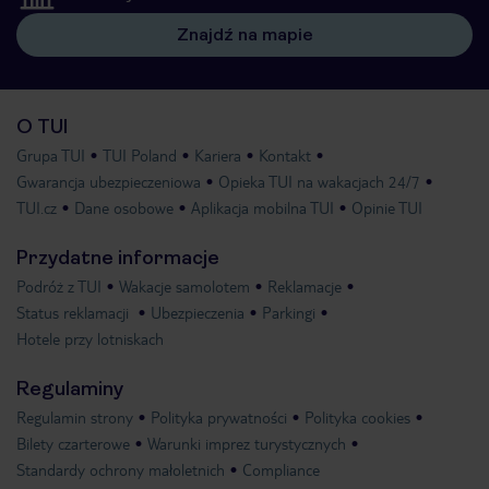
Znajdź na mapie
O TUI
Grupa TUI
TUI Poland
Kariera
Kontakt
Gwarancja ubezpieczeniowa
Opieka TUI na wakacjach 24/7
TUI.cz
Dane osobowe
Aplikacja mobilna TUI
Opinie TUI
Przydatne informacje
Podróż z TUI
Wakacje samolotem
Reklamacje
Status reklamacji
Ubezpieczenia
Parkingi
Hotele przy lotniskach
Regulaminy
Regulamin strony
Polityka prywatności
Polityka cookies
Bilety czarterowe
Warunki imprez turystycznych
Standardy ochrony małoletnich
Compliance