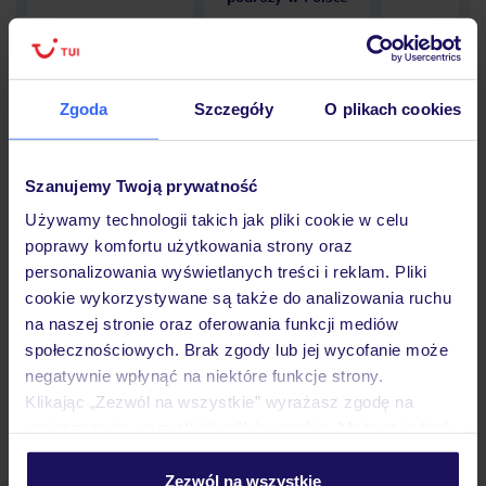
Zgoda
Szczegóły
O plikach cookies
Hotel
Szanujemy Twoją prywatność
Opinie
Używamy technologii takich jak pliki cookie w celu
poprawy komfortu użytkowania strony oraz
personalizowania wyświetlanych treści i reklam. Pliki
Pokoje
cookie wykorzystywane są także do analizowania ruchu
na naszej stronie oraz oferowania funkcji mediów
społecznościowych. Brak zgody lub jej wycofanie może
negatywnie wpłynąć na niektóre funkcje strony.
Wyżywienie
Klikając „Zezwól na wszystkie” wyrażasz zgodę na
umieszczenie wszystkich plików cookie. Możesz jednak
personalizować swój wybór wchodząc w zakładkę
Atrakcje
„Szczegóły”
Zezwól na wszystkie