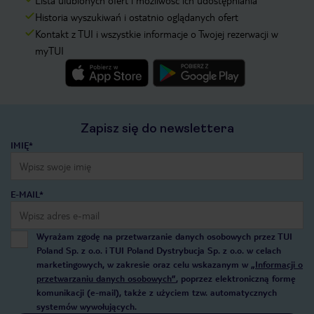
Lista ulubionych ofert i możliwość ich udostępniania
Historia wyszukiwań i ostatnio oglądanych ofert
Kontakt z TUI i wszystkie informacje o Twojej rezerwacji w
myTUI
Zapisz się do newslettera
IMIĘ*
E-MAIL*
Wyrażam zgodę na przetwarzanie danych osobowych przez TUI
Poland Sp. z o.o. i TUI Poland Dystrybucja Sp. z o.o. w celach
marketingowych, w zakresie oraz celu wskazanym w
„Informacji o
przetwarzaniu danych osobowych”
, poprzez elektroniczną formę
komunikacji (e-mail), także z użyciem tzw. automatycznych
systemów wywołujących.