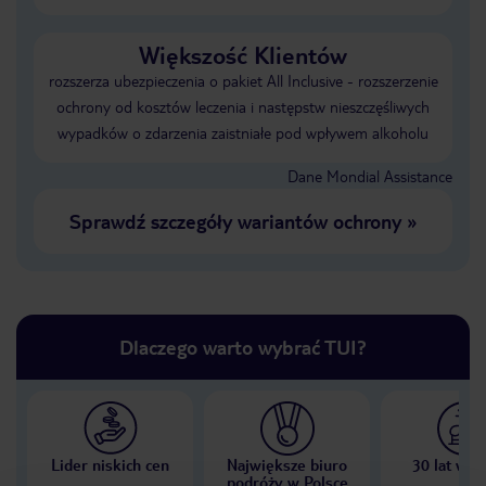
Większość Klientów
rozszerza ubezpieczenia o pakiet All Inclusive - rozszerzenie
ochrony od kosztów leczenia i następstw nieszczęśliwych
wypadków o zdarzenia zaistniałe pod wpływem alkoholu
Dane Mondial Assistance
Sprawdź szczegóły wariantów ochrony
»
Dlaczego warto wybrać TUI?
Lider niskich cen
Największe biuro
30 lat w P
podróży w Polsce