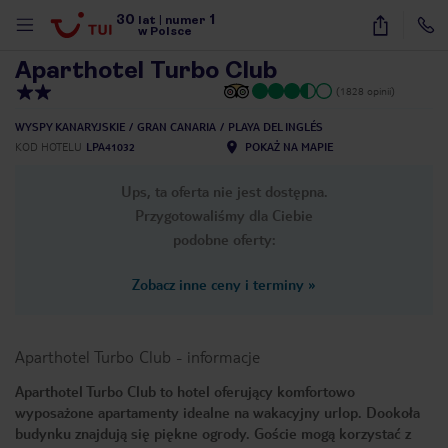
30
1
1
/
12
lat
|
numer
w Polsce
Aparthotel Turbo Club
(1828 opinii)
WYSPY KANARYJSKIE
GRAN CANARIA
PLAYA DEL INGLÉS
KOD HOTELU
LPA41032
POKAŻ NA MAPIE
Ups, ta oferta nie jest dostępna.
Przygotowaliśmy dla Ciebie
podobne oferty:
Zobacz inne ceny i terminy
»
Aparthotel Turbo Club
-
informacje
Aparthotel Turbo Club to hotel oferujący komfortowo
wyposażone apartamenty idealne na wakacyjny urlop. Dookoła
nute
budynku znajdują się piękne ogrody. Goście mogą korzystać z