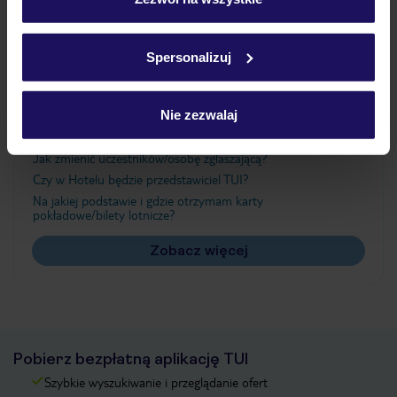
Szczegółowe informacje o plikach cookie znajdziesz
w
polityce plików cookies
oraz
polityce prywatności
.
Ważne informacje
Spersonalizuj
Nie zezwalaj
Często zadawane pytania
Jak zmienić uczestników/osobę zgłaszającą?
Czy w Hotelu będzie przedstawiciel TUI?
Na jakiej podstawie i gdzie otrzymam karty
pokładowe/bilety lotnicze?
Zobacz więcej
Pobierz bezpłatną aplikację TUI
Szybkie wyszukiwanie i przeglądanie ofert