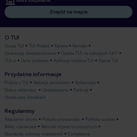
Biura stacjonarne
Znajdź na mapie
O TUI
Grupa TUI
TUI Poland
Kariera
Kontakt
Gwarancja ubezpieczeniowa
Opieka TUI na wakacjach 24/7
TUI.cz
Dane osobowe
Aplikacja mobilna TUI
Opinie TUI
Przydatne informacje
Podróż z TUI
Wakacje samolotem
Reklamacje
Status reklamacji
Ubezpieczenia
Parkingi
Hotele przy lotniskach
Regulaminy
Regulamin strony
Polityka prywatności
Polityka cookies
Bilety czarterowe
Warunki imprez turystycznych
Standardy ochrony małoletnich
Compliance