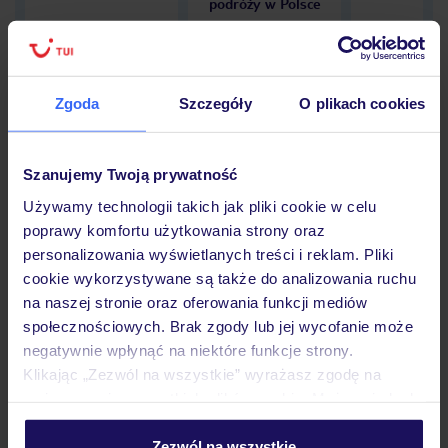
podróży w Polsce
Zgoda
Szczegóły
O plikach cookies
Hotel
Szanujemy Twoją prywatność
Opinie
Używamy technologii takich jak pliki cookie w celu
poprawy komfortu użytkowania strony oraz
personalizowania wyświetlanych treści i reklam. Pliki
cookie wykorzystywane są także do analizowania ruchu
Pokoje
na naszej stronie oraz oferowania funkcji mediów
społecznościowych. Brak zgody lub jej wycofanie może
negatywnie wpłynąć na niektóre funkcje strony.
Wyżywienie
Klikając „Zezwól na wszystkie” wyrażasz zgodę na
umieszczenie wszystkich plików cookie. Możesz jednak
personalizować swój wybór wchodząc w zakładkę
Atrakcje
„Szczegóły”
Zezwól na wszystkie