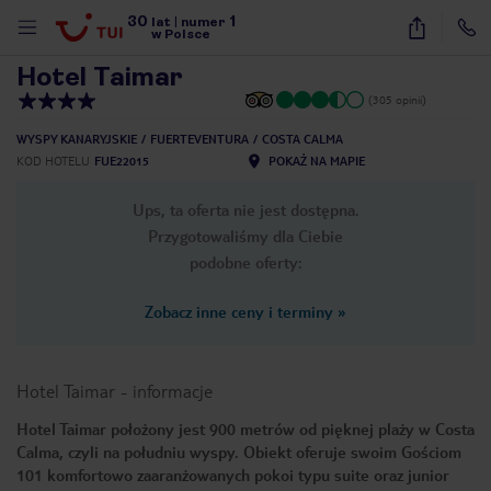
30
1
1
/
28
lat
|
numer
w Polsce
Hotel Taimar
(305 opinii)
WYSPY KANARYJSKIE
FUERTEVENTURA
COSTA CALMA
KOD HOTELU
FUE22015
POKAŻ NA MAPIE
Ups, ta oferta nie jest dostępna.
Przygotowaliśmy dla Ciebie
podobne oferty:
Zobacz inne ceny i terminy
»
Hotel Taimar
-
informacje
Hotel Taimar położony jest 900 metrów od pięknej plaży w Costa
Calma, czyli na południu wyspy. Obiekt oferuje swoim Gościom
nute
101 komfortowo zaaranżowanych pokoi typu suite oraz junior