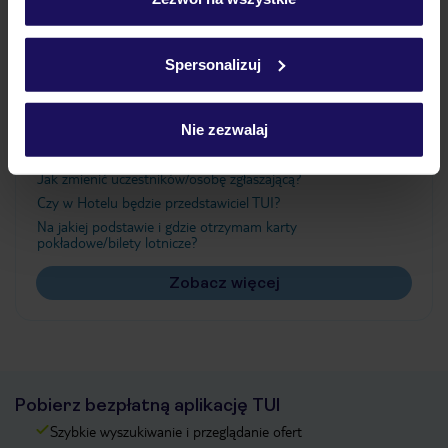
Szczegółowe informacje o plikach cookie znajdziesz
w
polityce plików cookies
oraz
polityce prywatności
.
Ważne informacje
Spersonalizuj
Nie zezwalaj
Często zadawane pytania
Jak zmienić uczestników/osobę zgłaszającą?
Czy w Hotelu będzie przedstawiciel TUI?
Na jakiej podstawie i gdzie otrzymam karty
pokładowe/bilety lotnicze?
Zobacz więcej
Pobierz bezpłatną aplikację TUI
Szybkie wyszukiwanie i przeglądanie ofert