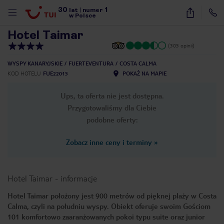
30
1
1
/
28
lat
|
numer
w Polsce
Hotel Taimar
(305 opinii)
WYSPY KANARYJSKIE
FUERTEVENTURA
COSTA CALMA
KOD HOTELU
FUE22015
POKAŻ NA MAPIE
Ups, ta oferta nie jest dostępna.
Przygotowaliśmy dla Ciebie
podobne oferty:
Zobacz inne ceny i terminy
»
Hotel Taimar
-
informacje
Hotel Taimar położony jest 900 metrów od pięknej plaży w Costa
Calma, czyli na południu wyspy. Obiekt oferuje swoim Gościom
nute
101 komfortowo zaaranżowanych pokoi typu suite oraz junior