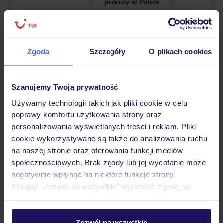
podróży w Polsce
Zgoda
Szczegóły
O plikach cookies
Hotel
Szanujemy Twoją prywatność
Opinie
Używamy technologii takich jak pliki cookie w celu
poprawy komfortu użytkowania strony oraz
personalizowania wyświetlanych treści i reklam. Pliki
cookie wykorzystywane są także do analizowania ruchu
Pokoje
na naszej stronie oraz oferowania funkcji mediów
społecznościowych. Brak zgody lub jej wycofanie może
negatywnie wpłynąć na niektóre funkcje strony.
Wyżywienie
Klikając „Zezwól na wszystkie” wyrażasz zgodę na
umieszczenie wszystkich plików cookie. Możesz jednak
personalizować swój wybór wchodząc w zakładkę
Atrakcje
„Szczegóły”
Zezwól na wszystkie