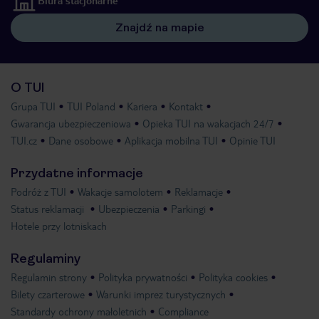
Biura stacjonarne
Znajdź na mapie
O TUI
Grupa TUI
TUI Poland
Kariera
Kontakt
Gwarancja ubezpieczeniowa
Opieka TUI na wakacjach 24/7
TUI.cz
Dane osobowe
Aplikacja mobilna TUI
Opinie TUI
Przydatne informacje
Podróż z TUI
Wakacje samolotem
Reklamacje
Status reklamacji
Ubezpieczenia
Parkingi
Hotele przy lotniskach
Regulaminy
Regulamin strony
Polityka prywatności
Polityka cookies
Bilety czarterowe
Warunki imprez turystycznych
Standardy ochrony małoletnich
Compliance