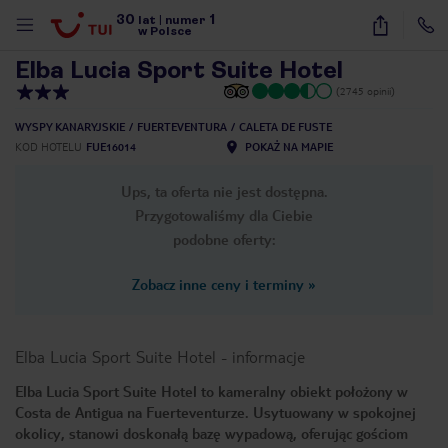
30
1
1
/
20
lat
|
numer
w Polsce
Elba Lucia Sport Suite Hotel
(2745 opinii)
WYSPY KANARYJSKIE
FUERTEVENTURA
CALETA DE FUSTE
KOD HOTELU
FUE16014
POKAŻ NA MAPIE
Ups, ta oferta nie jest dostępna.
Przygotowaliśmy dla Ciebie
podobne oferty:
Zobacz inne ceny i terminy
»
Elba Lucia Sport Suite Hotel
-
informacje
Elba Lucia Sport Suite Hotel to kameralny obiekt położony w
Costa de Antigua na Fuerteventurze. Usytuowany w spokojnej
nute
okolicy, stanowi doskonałą bazę wypadową, oferując gościom