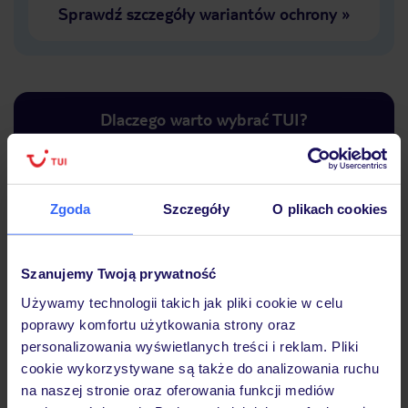
Sprawdź szczegóły wariantów ochrony
»
Dlaczego warto wybrać TUI?
Zgoda
Szczegóły
O plikach cookies
Lider niskich cen
Największe biuro
30 lat w P
podróży w Polsce
Szanujemy Twoją prywatność
Używamy technologii takich jak pliki cookie w celu
poprawy komfortu użytkowania strony oraz
personalizowania wyświetlanych treści i reklam. Pliki
Hotel
cookie wykorzystywane są także do analizowania ruchu
na naszej stronie oraz oferowania funkcji mediów