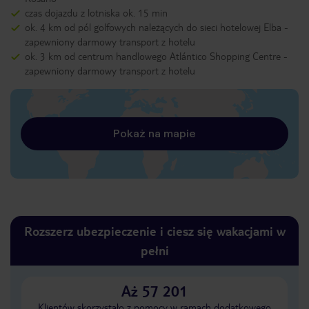
czas dojazdu z lotniska ok. 15 min
ok. 4 km od pól golfowych należących do sieci hotelowej Elba -
zapewniony darmowy transport z hotelu
ok. 3 km od centrum handlowego Atlántico Shopping Centre -
zapewniony darmowy transport z hotelu
Pokaż na mapie
Rozszerz ubezpieczenie i ciesz się wakacjami w
pełni
Aż 57 201
Klientów skorzystało z pomocy w ramach dodatkowego