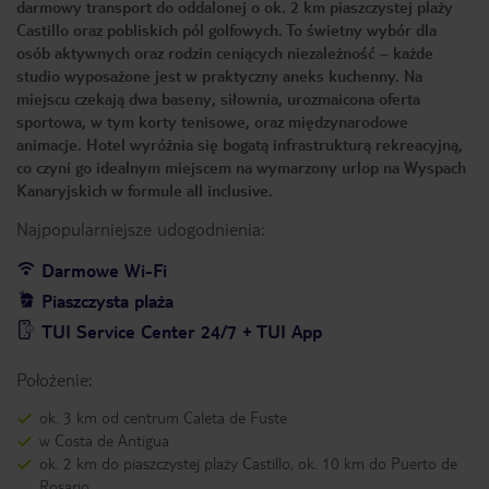
darmowy transport do oddalonej o ok. 2 km piaszczystej plaży
Castillo oraz pobliskich pól golfowych. To świetny wybór dla
osób aktywnych oraz rodzin ceniących niezależność – każde
studio wyposażone jest w praktyczny aneks kuchenny. Na
miejscu czekają dwa baseny, siłownia, urozmaicona oferta
sportowa, w tym korty tenisowe, oraz międzynarodowe
animacje. Hotel wyróżnia się bogatą infrastrukturą rekreacyjną,
co czyni go idealnym miejscem na wymarzony urlop na Wyspach
Kanaryjskich w formule all inclusive.
Najpopularniejsze udogodnienia:
Darmowe Wi-Fi
Piaszczysta plaża
TUI Service Center 24/7 + TUI App
Położenie:
ok. 3 km od centrum Caleta de Fuste
w Costa de Antigua
ok. 2 km do piaszczystej plaży Castillo, ok. 10 km do Puerto de
Rosario