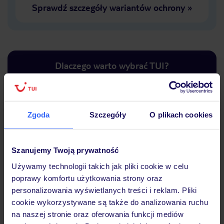
Sprawdź szczegóły wariantów ochrony
»
Dlaczego warto wybrać TUI?
Zgoda
Szczegóły
O plikach cookies
Lider niskich cen
Największe biuro
30 lat w P
podróży w Polsce
Szanujemy Twoją prywatność
Używamy technologii takich jak pliki cookie w celu
poprawy komfortu użytkowania strony oraz
personalizowania wyświetlanych treści i reklam. Pliki
Hotel
cookie wykorzystywane są także do analizowania ruchu
na naszej stronie oraz oferowania funkcji mediów