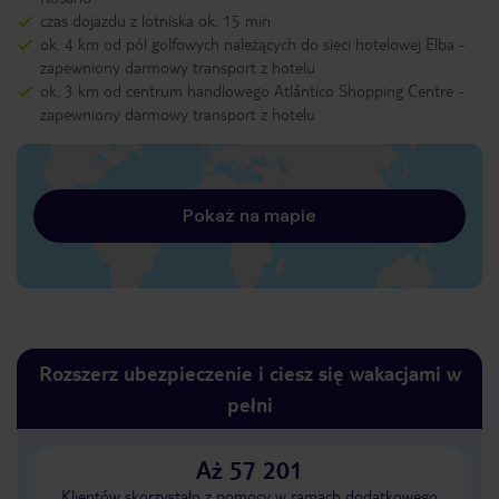
czas dojazdu z lotniska ok. 15 min
ok. 4 km od pól golfowych należących do sieci hotelowej Elba -
zapewniony darmowy transport z hotelu
ok. 3 km od centrum handlowego Atlántico Shopping Centre -
zapewniony darmowy transport z hotelu
Pokaż na mapie
Rozszerz ubezpieczenie i ciesz się wakacjami w
pełni
Aż 57 201
Klientów skorzystało z pomocy w ramach dodatkowego