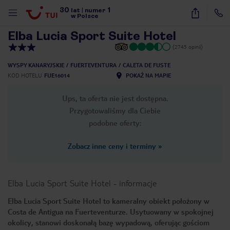
30
1
1
/
20
lat
|
numer
w Polsce
Elba Lucia Sport Suite Hotel
(2745 opinii)
WYSPY KANARYJSKIE
FUERTEVENTURA
CALETA DE FUSTE
KOD HOTELU
FUE16014
POKAŻ NA MAPIE
Ups, ta oferta nie jest dostępna.
Przygotowaliśmy dla Ciebie
podobne oferty:
Zobacz inne ceny i terminy
»
Elba Lucia Sport Suite Hotel
-
informacje
Elba Lucia Sport Suite Hotel to kameralny obiekt położony w
Costa de Antigua na Fuerteventurze. Usytuowany w spokojnej
nute
okolicy, stanowi doskonałą bazę wypadową, oferując gościom