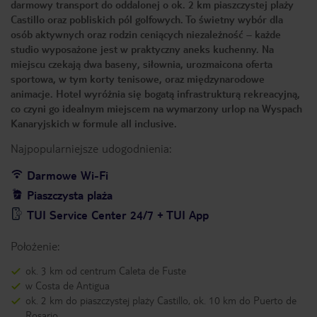
darmowy transport do oddalonej o ok. 2 km piaszczystej plaży
Castillo oraz pobliskich pól golfowych. To świetny wybór dla
osób aktywnych oraz rodzin ceniących niezależność – każde
studio wyposażone jest w praktyczny aneks kuchenny. Na
miejscu czekają dwa baseny, siłownia, urozmaicona oferta
sportowa, w tym korty tenisowe, oraz międzynarodowe
animacje. Hotel wyróżnia się bogatą infrastrukturą rekreacyjną,
co czyni go idealnym miejscem na wymarzony urlop na Wyspach
Kanaryjskich w formule all inclusive.
Najpopularniejsze udogodnienia:
Darmowe Wi-Fi
Piaszczysta plaża
TUI Service Center 24/7 + TUI App
Położenie:
ok. 3 km od centrum Caleta de Fuste
w Costa de Antigua
ok. 2 km do piaszczystej plaży Castillo, ok. 10 km do Puerto de
Rosario