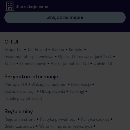
Biura stacjonarne
Znajdź na mapie
O TUI
Grupa TUI
TUI Poland
Kariera
Kontakt
Gwarancja ubezpieczeniowa
Opieka TUI na wakacjach 24/7
TUI.cz
Dane osobowe
Aplikacja mobilna TUI
Opinie TUI
Przydatne informacje
Podróż z TUI
Wakacje samolotem
Reklamacje
Status reklamacji
Ubezpieczenia
Parkingi
Hotele przy lotniskach
Regulaminy
Regulamin strony
Polityka prywatności
Polityka cookies
Bilety czarterowe
Warunki imprez turystycznych