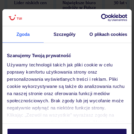
Lider niskich cen
Największe biuro
30 lat w P
podróży w Polsce
Zgoda
Szczegóły
O plikach cookies
Hotel
Szanujemy Twoją prywatność
Używamy technologii takich jak pliki cookie w celu
Opinie
poprawy komfortu użytkowania strony oraz
personalizowania wyświetlanych treści i reklam. Pliki
cookie wykorzystywane są także do analizowania ruchu
Pokoje
na naszej stronie oraz oferowania funkcji mediów
społecznościowych. Brak zgody lub jej wycofanie może
negatywnie wpłynąć na niektóre funkcje strony.
Wyżywienie
Klikając „Zezwól na wszystkie” wyrażasz zgodę na
umieszczenie wszystkich plików cookie. Możesz jednak
personalizować swój wybór wchodząc w zakładkę