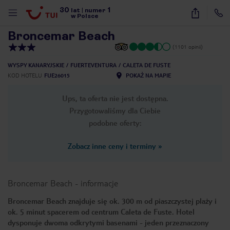
30
1
1
/
43
lat
|
numer
w Polsce
Broncemar Beach
(1101 opinii)
WYSPY KANARYJSKIE
FUERTEVENTURA
CALETA DE FUSTE
KOD HOTELU
FUE26015
POKAŻ NA MAPIE
Ups, ta oferta nie jest dostępna.
Przygotowaliśmy dla Ciebie
podobne oferty:
Zobacz inne ceny i terminy
»
Broncemar Beach
-
informacje
Broncemar Beach znajduje się ok. 300 m od piaszczystej plaży i
ok. 5 minut spacerem od centrum Caleta de Fuste. Hotel
nute
dysponuje dwoma odkrytymi basenami - jeden przeznaczony