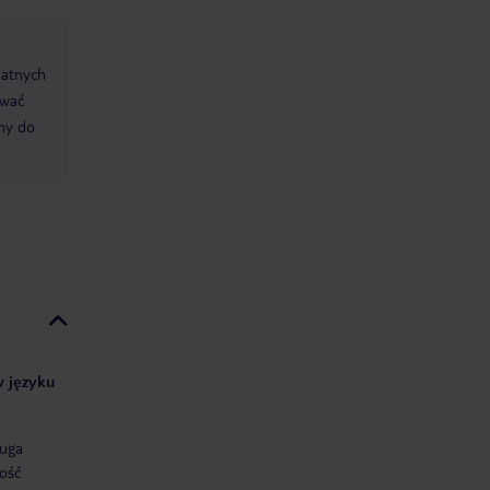
datnych
ować
śmy do
w języku
uga
ość