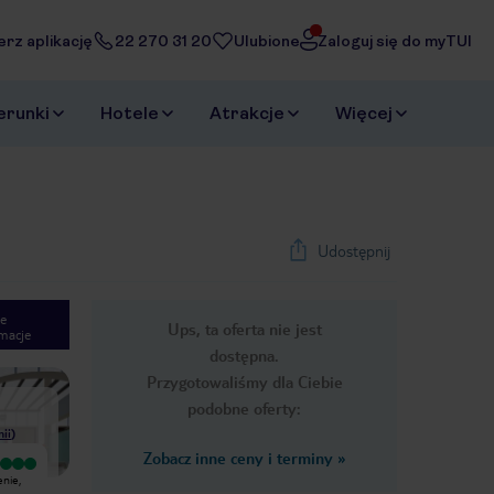
erz aplikację
22 270 31 20
Ulubione
Zaloguj się do myTUI
erunki
Hotele
Atrakcje
Więcej
Udostępnij
e
Ups, ta oferta nie jest
macje
1
/
43
dostępna.
Next slide
Przygotowaliśmy dla Ciebie
podobne oferty:
nii
)
Zobacz inne ceny i terminy
»
Wyjątkowy
Świetne miejsce! Pyszne jedzenie,
świetna lokalizacja, bardzo mili