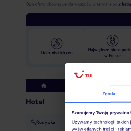
Opis oferty obowiązuje dla wyjazdów w terminie
od
2 list
Największe biuro podr
Lider niskich cen
w Polsce
Hotel
Opinie
top
Zgoda
Hotel
Szanujemy Twoją prywatno
Rozrywka
Używamy technologii takich 
Animacja
dyskoteka lub k
wyświetlanych treści i rekla