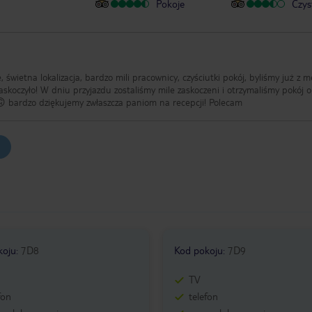
Pokoje
Czys
zaskoczyło! W dniu przyjazdu zostaliśmy mile zaskoczeni i otrzymaliśmy pokój o
podwyższonym standardzie! 🙃🙃 bardzo dziękujemy zwłaszcza paniom na recepcji! Polecam
koju
:
7D8
Kod pokoju
:
7D9
TV
fon
telefon