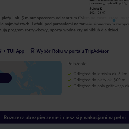
pracownicy, czyściutki pokój, byliśmy
pracownicy, czyściutki pokój, 
już z mężem w wielu miejscach i to
już z mężem w wielu miejscach
Sylwia K
Sylwia K
nas mile zaskoczyło! W dniu przyjazdu
nas mile zaskoczyło! W dniu p
2024-08-07
2024-08-07
zostaliśmy mile zaskoczeni i
zostaliśmy mile zaskoczeni i
 plaży i ok. 5 minut spacerem od centrum Caleta de Fuste. Hotel dys
otrzymaliśmy pokój o podwyższonym
otrzymaliśmy pokój o podwy
standardzie! 🙃🙃 bardzo
standardzie! 🙃🙃 bardzo
a najmłodszych. Leżaki pod parasolami na tarasie słonecznym zachęc
dziękujemy zwłaszcza paniom na
dziękujemy zwłaszcza paniom na
recepcji! Polecam
recepcji! Polecam
mują program rozrywkowy, sporty wodne czy miniklub dla dzieci.
7 + TUI App
Wybór Roku w portalu TripAdvisor
Położenie:
Odległość do lotniska ok. 6 km
Odległość do plaży ok. 300 m
Odległość do pola golfowego ok
Rozszerz ubezpieczenie i ciesz się wakacjami w pełni