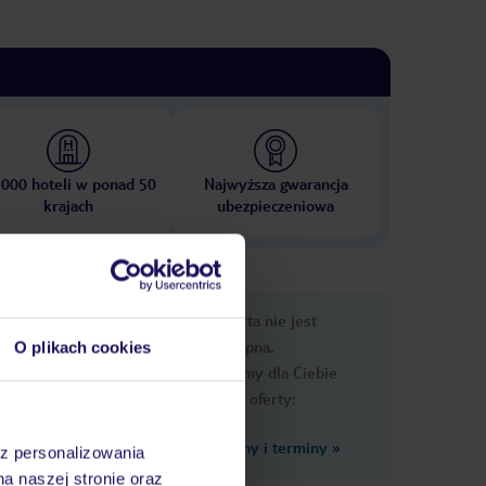
 000 hoteli w ponad 50
Najwyższa gwarancja
krajach
ubezpieczeniowa
e
Ups, ta oferta nie jest
macje
dostępna.
O plikach cookies
Przygotowaliśmy dla Ciebie
podobne oferty:
Zobacz inne ceny i terminy
»
az personalizowania
na naszej stronie oraz