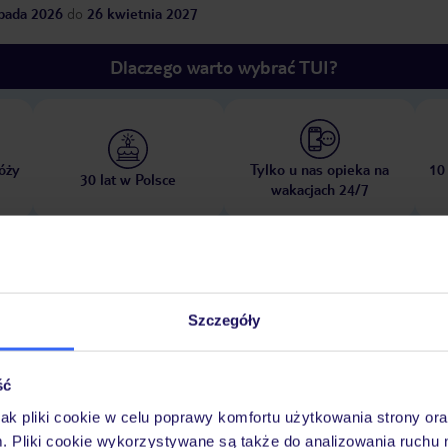
opada 2026
do
26 kwietnia 2027
Dlaczego warto wybrać TUI?
óży
Tylko u nas opieka na
10
30 lat w Polsce
wakacjach 24/7
Ważn
Pokoje
Wyżywienie
Atrakcje
infor
Szczegóły
ść
jak pliki cookie w celu poprawy komfortu użytkowania strony or
lub nocny
m. Pliki cookie wykorzystywane są także do analizowania ruchu 