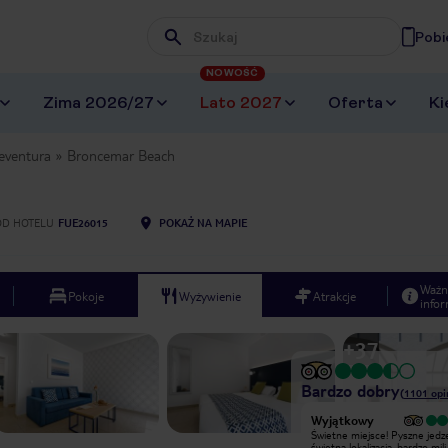
Pobi
Wpisz frazę, której szukasz
NOWOŚĆ
Zima 2026/27
Lato 2027
Oferta
Ki
eventura
Broncemar Beach
OD HOTELU
FUE26015
POKAŻ NA MAPIE
Ważn
Pokoje
Wyżywienie
Atrakcje
infor
+
37
Bardzo dobry
(
1101
opi
Wyjątkowy
Wyjątkowy
Świetne miejsce! Pyszne jedzenie,
Świetne miejsce! Pyszne jedzenie,
świetna lokalizacja, bardzo mili
świetna lokalizacja, bardzo mili