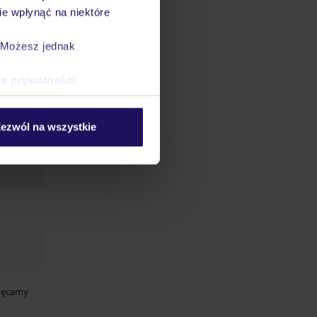
e wpłynąć na niektóre
. Możesz jednak
ce prywatności
.
i:
ng (w
ezwól na wszystkie
chęcamy