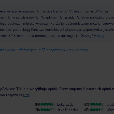
a wyłącznie poprzez TUI Service Center 24/7: telefonicznie, SMS i za
acji TUI w serwisie myTUI. W aplikacji TUI znajdą Państwo mnóstwo przy
biegu podróży i miejsca wypoczynku. Za jej pośrednictwem można rezerw
wne. Jeśli potrzebują Państwo kontaktu z TUI podczas wypoczynku, jeste
icznie, SMS-owo lub za pomocą czatu w aplikacji TUI. Szczegóły
tutaj
.
jazdowymi i informacjami MSZ dotyczącymi kraju podróży
.
pAdvisor. TUI nie weryfikuje opinii. Prezentujemy 5 ostatnich opinii 
nii znajdziesz
tutaj
.
Lokalizacja
Obsł
Jakość noclegu
Wart