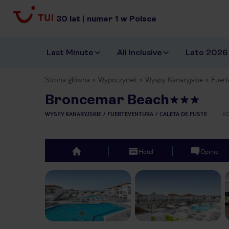
30
lat
|
numer
1
w Polsce
Last Minute
All Inclusive
Lato 2026
Strona główna
Wypoczynek
Wyspy Kanaryjskie
Fuert
Broncemar Beach
WYSPY KANARYJSKIE
FUERTEVENTURA
CALETA DE FUSTE
K
Hotel
Opinie
top
Previous slide