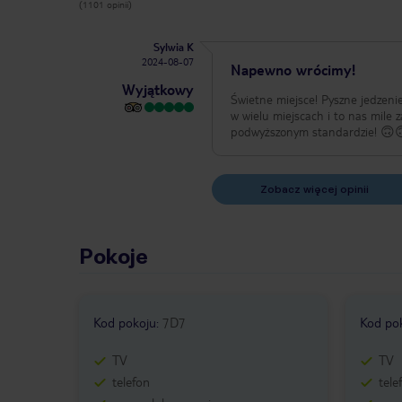
(1101 opinii)
Sylwia K
2024-08-07
Napewno wrócimy!
Wyjątkowy
Świetne miejsce! Pyszne jedzenie, świetna lokalizacja, bardzo mili pracownicy, czyściutki pokój, byliśmy już z mężem
w wielu miejscach i to nas mile 
Zobacz więcej opinii
Pokoje
Kod pokoju
:
7D7
Kod po
TV
TV
telefon
tele