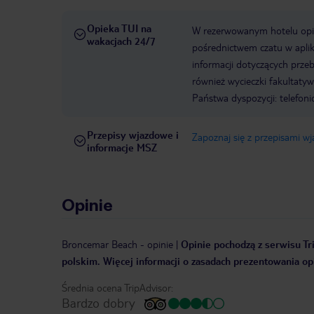
Opieka TUI na
W rezerwowanym hotelu opiek
wakacjach 24/7
pośrednictwem czatu w aplik
informacji dotyczących prze
również wycieczki fakultaty
Państwa dyspozycji: telefon
Przepisy wjazdowe i
Zapoznaj się z przepisami w
informacje MSZ
Opinie
Broncemar Beach
-
opinie
|
Opinie pochodzą z serwisu Tri
polskim. Więcej informacji o zasadach prezentowania opi
Średnia ocena TripAdvisor:
Bardzo dobry