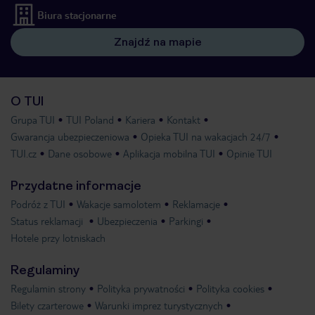
Biura stacjonarne
Znajdź na mapie
O TUI
Grupa TUI
TUI Poland
Kariera
Kontakt
Gwarancja ubezpieczeniowa
Opieka TUI na wakacjach 24/7
TUI.cz
Dane osobowe
Aplikacja mobilna TUI
Opinie TUI
Przydatne informacje
Podróż z TUI
Wakacje samolotem
Reklamacje
Status reklamacji
Ubezpieczenia
Parkingi
Hotele przy lotniskach
Regulaminy
Regulamin strony
Polityka prywatności
Polityka cookies
Bilety czarterowe
Warunki imprez turystycznych