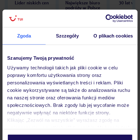
Lider niskich cen
Największe biuro
30 lat w P
podróży w Polsce
Zgoda
Szczegóły
O plikach cookies
Hotel
Szanujemy Twoją prywatność
Używamy technologii takich jak pliki cookie w celu
Opinie
poprawy komfortu użytkowania strony oraz
personalizowania wyświetlanych treści i reklam. Pliki
cookie wykorzystywane są także do analizowania ruchu
Pokoje
na naszej stronie oraz oferowania funkcji mediów
społecznościowych. Brak zgody lub jej wycofanie może
negatywnie wpłynąć na niektóre funkcje strony.
Wyżywienie
Klikając „Zezwól na wszystkie” wyrażasz zgodę na
umieszczenie wszystkich plików cookie. Możesz jednak
personalizować swój wybór wchodząc w zakładkę