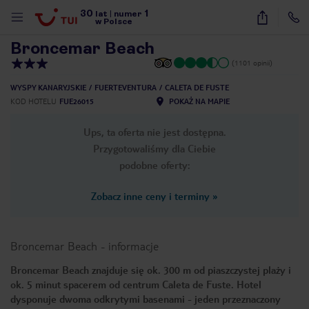
30
1
1
/
43
lat
|
numer
w Polsce
Broncemar Beach
(1101 opinii)
WYSPY KANARYJSKIE
FUERTEVENTURA
CALETA DE FUSTE
KOD HOTELU
FUE26015
POKAŻ NA MAPIE
Ups, ta oferta nie jest dostępna.
Przygotowaliśmy dla Ciebie
podobne oferty:
Zobacz inne ceny i terminy
»
Broncemar Beach
-
informacje
Broncemar Beach znajduje się ok. 300 m od piaszczystej plaży i
ok. 5 minut spacerem od centrum Caleta de Fuste. Hotel
nute
dysponuje dwoma odkrytymi basenami - jeden przeznaczony