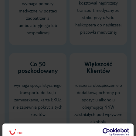
kosztował najdroższy
wymaga pomocy
transport medyczny ze
medycznej w postaci
stoku przy użyciu
zaopatrzenia
helikoptera do najbliższej
ambulatoryjnego lub
placówki medycznej
hospitalizacji
Co 50
Większość
poszkodowany
Klientów
wymaga specjalistycznego
rozszerza ubezpieczenie o
transportu do kraju
dodatkową ochronę po
zamieszkania, karta EKUZ
spożyciu alkoholu
nie zapewnia pokrycia tych
obejmującą NNW
kosztów
zaistniałych pod wpływem
alkoholu