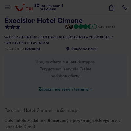
30
1
1
/
13
lat
|
numer
w Polsce
Excelsior Hotel Cimone
(253 opinie)
WŁOCHY
TRENTINO
SAN MARTINO DI CASTROZZA – PASSO ROLLE
SAN MARTINO DI CASTROZZA
KOD HOTELU
BZO00028
POKAŻ NA MAPIE
Ups, ta oferta nie jest dostępna.
Przygotowaliśmy dla Ciebie
podobne oferty:
Zobacz inne ceny i terminy
»
Excelsior Hotel Cimone
-
informacje
Opis hotelu został przetłumaczony z języka angielskiego przez
nute
narzędzie DeepL