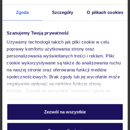
Dane Mondial Assistance
Zgoda
Szczegóły
O plikach cookies
Sprawdź szczegóły
wariantów ochrony »
Szanujemy Twoją prywatność
Używamy technologii takich jak pliki cookie w celu
poprawy komfortu użytkowania strony oraz
personalizowania wyświetlanych treści i reklam. Pliki
Dlaczego warto wybrać TUI?
cookie wykorzystywane są także do analizowania ruchu
na naszej stronie oraz oferowania funkcji mediów
społecznościowych. Brak zgody lub jej wycofanie może
negatywnie wpłynąć na niektóre funkcje strony.
Lider niskich cen
Największe biuro
30 lat w P
Klikając „Zezwól na wszystkie” wyrażasz zgodę na
podróży w Polsce
umieszczenie wszystkich plików cookie. Możesz jednak
personalizować swój wybór wchodząc w zakładkę
„Szczegóły”
Zezwól na wszystkie
Szczegółowe informacje o plikach cookie znajdziesz
w
polityce plików cookies
oraz
polityce prywatności
.