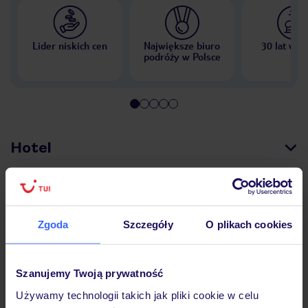
Lider niskich cen
Największe biuro
30 lat w P
podróży w Polsce
Hotel
Opinie
Zgoda
Szczegóły
O plikach cookies
Pokoje
Szanujemy Twoją prywatność
Używamy technologii takich jak pliki cookie w celu
Wyżywienie