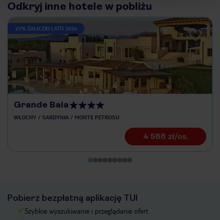
Odkryj inne hotele w pobliżu
25% ZALICZKI LATO 2026
Grande Baia
WŁOCHY
SARDYNIA
MONTE PETROSU
4 588 zł/os.
Pobierz bezpłatną aplikację TUI
Szybkie wyszukiwanie i przeglądanie ofert