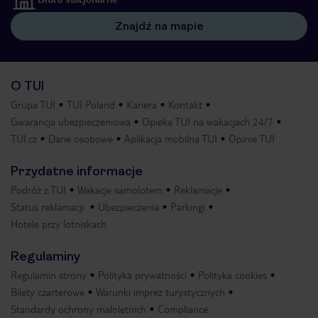
Znajdź na mapie
O TUI
Grupa TUI
TUI Poland
Kariera
Kontakt
Gwarancja ubezpieczeniowa
Opieka TUI na wakacjach 24/7
TUI.cz
Dane osobowe
Aplikacja mobilna TUI
Opinie TUI
Przydatne informacje
Podróż z TUI
Wakacje samolotem
Reklamacje
Status reklamacji
Ubezpieczenia
Parkingi
Hotele przy lotniskach
Regulaminy
Regulamin strony
Polityka prywatności
Polityka cookies
Bilety czarterowe
Warunki imprez turystycznych
Standardy ochrony małoletnich
Compliance