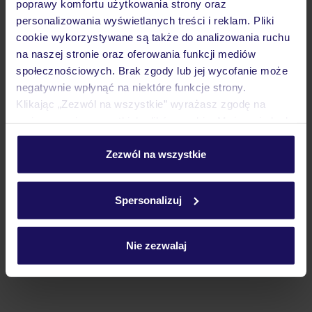
poprawy komfortu użytkowania strony oraz
personalizowania wyświetlanych treści i reklam. Pliki
cookie wykorzystywane są także do analizowania ruchu
Atrakcje
na naszej stronie oraz oferowania funkcji mediów
społecznościowych. Brak zgody lub jej wycofanie może
negatywnie wpłynąć na niektóre funkcje strony.
Ważne informacje
Klikając „Zezwól na wszystkie” wyrażasz zgodę na
umieszczenie wszystkich plików cookie. Możesz jednak
personalizować swój wybór wchodząc w zakładkę
„Szczegóły”
Zezwól na wszystkie
Często zadawane pytania
Szczegółowe informacje o plikach cookie znajdziesz
Jak zmienić uczestników/osobę zgłaszającą?
w
polityce plików cookies
oraz
polityce prywatności
.
Czy w Hotelu będzie przedstawiciel TUI?
Spersonalizuj
Na jakiej podstawie i gdzie otrzymam karty
pokładowe/bilety lotnicze?
Nie zezwalaj
Zobacz więcej