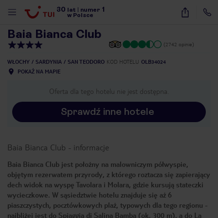
30
1
1
/
26
lat
|
numer
w Polsce
Baia Bianca Club
(2742 opinie)
WŁOCHY
SARDYNIA
SAN TEODORO
KOD HOTELU
OLB34024
POKAŻ NA MAPIE
Oferta dla tego hotelu nie jest dostępna.
Sprawdź inne hotele
Baia Bianca Club
-
informacje
Baia Bianca Club jest położny na malowniczym półwyspie,
objętym rezerwatem przyrody, z którego roztacza się zapierający
dech widok na wyspę Tavolara i Molara, gdzie kursują stateczki
wycieczkowe. W sąsiedztwie hotelu znajduje się aż 6
piaszczystych, pocztówkowych plaż, typowych dla tego regionu -
nute
najbliżej jest do Spiaggia di Salina Bamba (ok. 300 m), a do La