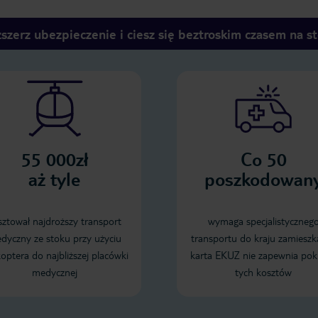
szerz ubezpieczenie i ciesz się beztroskim czasem na s
55 000zł
Co 50
aż tyle
poszkodowan
sztował najdroższy transport
wymaga specjalistyczneg
dyczny ze stoku przy użyciu
transportu do kraju zamieszk
koptera do najbliższej placówki
karta EKUZ nie zapewnia pok
medycznej
tych kosztów