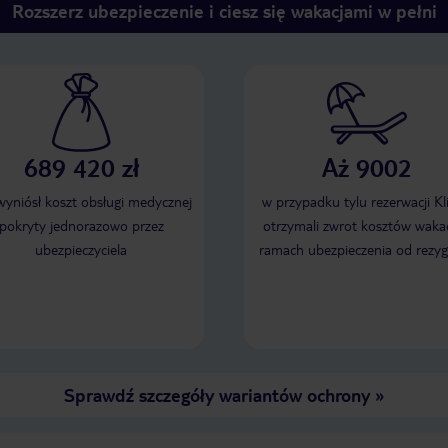
Rozszerz ubezpieczenie i ciesz się wakacjami w pełni
689 420 zł
Aż 9002
 wyniósł koszt obsługi medycznej
w przypadku tylu rezerwacji Kl
pokryty jednorazowo przez
otrzymali zwrot kosztów wakac
ubezpieczyciela
ramach ubezpieczenia od rezyg
Sprawdź szczegóły wariantów ochrony
»