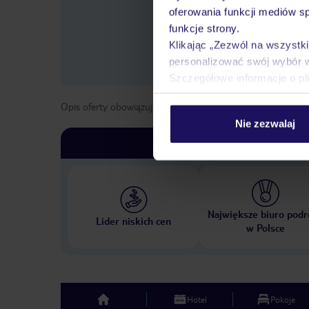
oferowania funkcji mediów s
funkcje strony.
Klikając „Zezwól na wszystk
personalizować swój wybór 
Szczegółowe informacje o pl
Opis oferty obowiązuje dla wyjazdów w terminie
od
1 list
Nie zezwalaj
Największe biuro podr
Lider niskich cen
w Polsce
Hotel
Pokoje
top