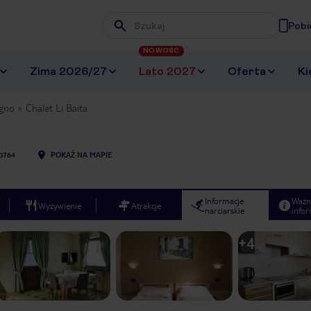
Pobi
Wpisz frazę, której szukasz
NOWOŚĆ
Zima 2026/27
Lato 2027
Oferta
Ki
igno
Chalet Li Baita
0764
POKAŻ NA MAPIE
Informacje
Ważn
Wyżywienie
Atrakcje
narciarskie
infor
+
4