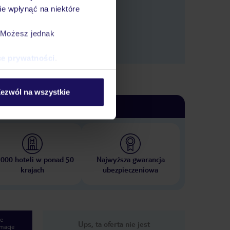
e wpłynąć na niektóre
. Możesz jednak
ce prywatności
.
ezwól na wszystkie
 000 hoteli w ponad 50
Najwyższa gwarancja
krajach
ubezpieczeniowa
e
Ups, ta oferta nie jest
macje