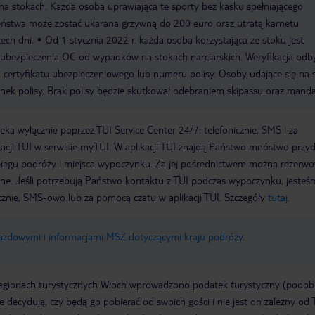
na stokach. Każda osoba uprawiająca te sporty bez kasku spełniającego
eństwa może zostać ukarana grzywną do 200 euro oraz utratą karnetu
ech dni.
Od 1 stycznia 2022 r. każda osoba korzystająca ze stoku jest
ubezpieczenia OC od wypadków na stokach narciarskich. Weryfikacja odb
 certyfikatu ubezpieczeniowego lub numeru polisy. Osoby udające się na 
nek polisy. Brak polisy będzie skutkował odebraniem skipassu oraz mand
a wyłącznie poprzez TUI Service Center 24/7: telefonicznie, SMS i za
acji TUI w serwisie myTUI. W aplikacji TUI znajdą Państwo mnóstwo przy
biegu podróży i miejsca wypoczynku. Za jej pośrednictwem można rezerw
wne. Jeśli potrzebują Państwo kontaktu z TUI podczas wypoczynku, jeste
icznie, SMS-owo lub za pomocą czatu w aplikacji TUI. Szczegóły
tutaj
.
jazdowymi i informacjami MSZ dotyczącymi kraju podróży
.
regionach turystycznych Włoch wprowadzono podatek turystyczny (podo
ze decydują, czy będą go pobierać od swoich gości i nie jest on zależny od 