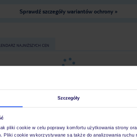
Sprawdź szczegóły wariantów ochrony »
LENDARZ NAJNIŻSZYCH CEN
Szczegóły
ść
z
długość pobytu
i
datę wyjazdu
, aby wyświetlić
jak pliki cookie w celu poprawy komfortu użytkowania strony or
m. Pliki cookie wykorzystywane są także do analizowania ruchu 