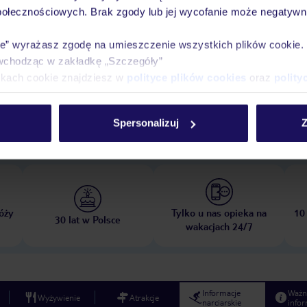
połecznościowych. Brak zgody lub jej wycofanie może negatywni
ie” wyrażasz zgodę na umieszczenie wszystkich plików cookie
wchodząc w zakładkę „Szczegóły”
ikach cookie znajdziesz w
polityce plików cookies
oraz
polity
opada 2026
do
31 marca 2027
Spersonalizuj
Z
Dlaczego warto wybrać TUI?
óży
Tylko u nas opieka na
10
30 lat w Polsce
wakacjach 24/7
Informacje
Ważn
Wyżywienie
Atrakcje
narciarskie
infor