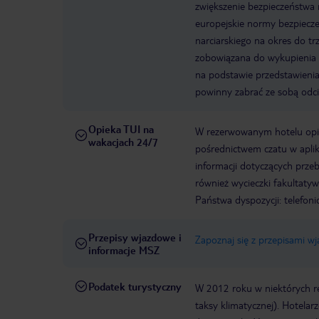
zwiększenie bezpieczeństwa 
europejskie normy bezpiecz
narciarskiego na okres do trz
zobowiązana do wykupienia 
na podstawie przedstawienia
powinny zabrać ze sobą odci
Opieka TUI na
W rezerwowanym hotelu opiek
wakacjach 24/7
pośrednictwem czatu w aplik
informacji dotyczących prze
również wycieczki fakultaty
Państwa dyspozycji: telefon
Przepisy wjazdowe i
Zapoznaj się z przepisami w
informacje MSZ
Podatek turystyczny
W 2012 roku w niektórych 
taksy klimatycznej). Hotelar