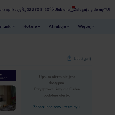
erz aplikację
22 270 31 20
Ulubione
Zaloguj się do myTUI
erunki
Hotele
Atrakcje
Więcej
Udostępnij
e
Ups, ta oferta nie jest
macje
1
/
10
dostępna.
Next slide
Przygotowaliśmy dla Ciebie
podobne oferty:
Zobacz inne ceny i terminy
»