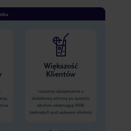
toku
Większość
y
Klientów
o
rozszerza ubezpieczenie o
ania,
dodatkową ochronę po spożyciu
rycia
alkoholu obejmującą NNW
zaistniałych pod wpływem alkoholu