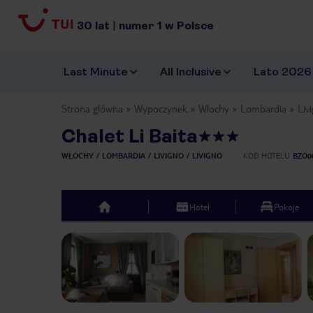
30
lat
|
numer
1
w Polsce
Last Minute
All Inclusive
Lato 2026
Strona główna
Wypoczynek
Włochy
Lombardia
Liv
Chalet Li Baita
WŁOCHY
LOMBARDIA
LIVIGNO
LIVIGNO
KOD HOTELU
BZO0
Hotel
Pokoje
top
Previous slide