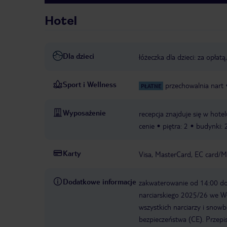
Hotel
Dla dzieci
łóżeczka dla dzieci: za opłatą
Sport i Wellness
przechowalnia nart
PŁATNE
Wyposażenie
recepcja znajduje się w hote
cenie
piętra: 2
budynki: 
Karty
Visa, MasterCard, EC card/M
Dodatkowe informacje
zakwaterowanie od 14:00 d
narciarskiego 2025/26 we W
wszystkich narciarzy i snow
bezpieczeństwa (CE). Przepi