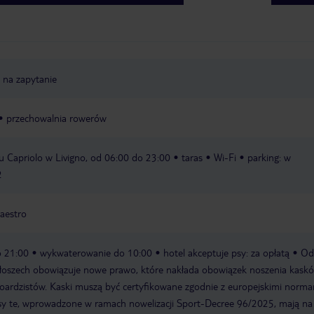
, na zapytanie
przechowalnia rowerów
lu Capriolo w Livigno, od 06:00 do 23:00
taras
Wi-Fi
parking: w
2
aestro
o 21:00
wykwaterowanie do 10:00
hotel akceptuje psy: za opłatą
Od
łoszech obowiązuje nowe prawo, które nakłada obowiązek noszenia kask
boardzistów. Kaski muszą być certyfikowane zgodnie z europejskimi norm
sy te, wprowadzone w ramach nowelizacji Sport-Decree 96/2025, mają na