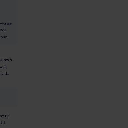
ywa się
stok
atem.
datnych
ować
śmy do
bny do
TUI.