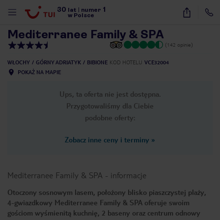
30
1
1
/
24
lat
|
numer
w Polsce
Mediterranee Family & SPA
(142 opinie)
WŁOCHY
GÓRNY ADRIATYK
BIBIONE
KOD HOTELU
VCE32004
POKAŻ NA MAPIE
Ups, ta oferta nie jest dostępna.
Przygotowaliśmy dla Ciebie
podobne oferty:
Zobacz inne ceny i terminy
»
Mediterranee Family & SPA
-
informacje
Otoczony sosnowym lasem, położony blisko piaszczystej plaży,
4-gwiazdkowy Mediterranee Family & SPA oferuje swoim
nute
gościom wyśmienitą kuchnię, 2 baseny oraz centrum odnowy