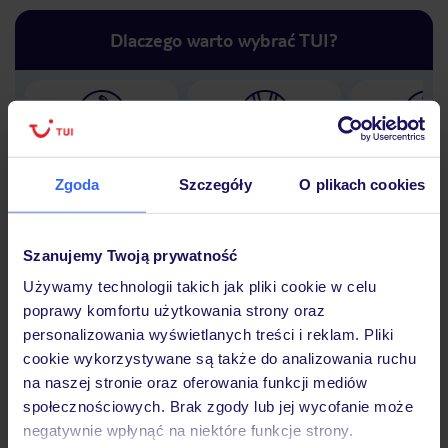
Dlaczego warto wybrać TUI?
Lider niskich cen
Największe biuro
30 lat w P
podróży w Polsce
Zgoda
Szczegóły
O plikach cookies
Szanujemy Twoją prywatność
Używamy technologii takich jak pliki cookie w celu
Hotel
poprawy komfortu użytkowania strony oraz
personalizowania wyświetlanych treści i reklam. Pliki
cookie wykorzystywane są także do analizowania ruchu
Opinie
na naszej stronie oraz oferowania funkcji mediów
społecznościowych. Brak zgody lub jej wycofanie może
negatywnie wpłynąć na niektóre funkcje strony.
Pokoje