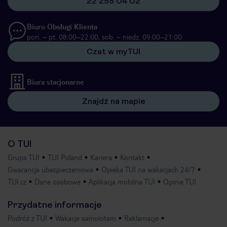
22 255 04 02
Biuro Obsługi Klienta
pon. – pt. 08:00–22:00, sob. – niedz. 09:00–21:00
Czat w myTUI
Biura stacjonarne
Znajdź na mapie
O TUI
Grupa TUI
TUI Poland
Kariera
Kontakt
Gwarancja ubezpieczeniowa
Opieka TUI na wakacjach 24/7
TUI.cz
Dane osobowe
Aplikacja mobilna TUI
Opinie TUI
Przydatne informacje
Podróż z TUI
Wakacje samolotem
Reklamacje