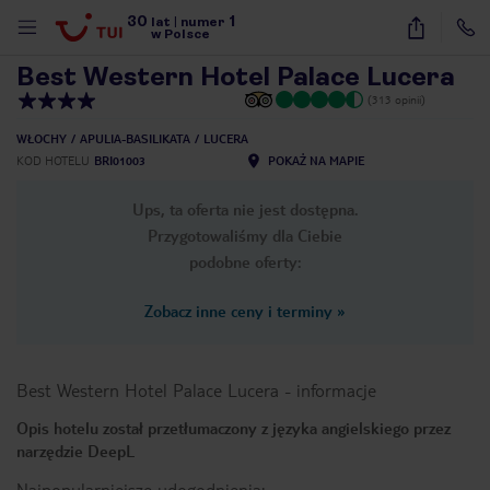
30
1
1
/
11
lat
|
numer
w Polsce
Best Western Hotel Palace Lucera
(313 opinii)
WŁOCHY
APULIA-BASILIKATA
LUCERA
KOD HOTELU
BRI01003
POKAŻ NA MAPIE
Ups, ta oferta nie jest dostępna.
Przygotowaliśmy dla Ciebie
podobne oferty:
Zobacz inne ceny i terminy
»
Best Western Hotel Palace Lucera
-
informacje
Opis hotelu został przetłumaczony z języka angielskiego przez
narzędzie DeepL
nute
Najpopularniejsze udogodnienia: