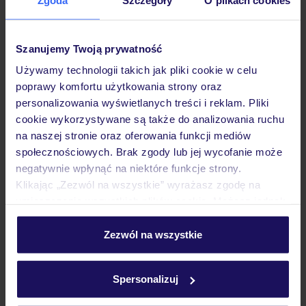
Hotel
Szanujemy Twoją prywatność
Pokoje
Używamy technologii takich jak pliki cookie w celu
poprawy komfortu użytkowania strony oraz
Wyżywienie
personalizowania wyświetlanych treści i reklam. Pliki
cookie wykorzystywane są także do analizowania ruchu
na naszej stronie oraz oferowania funkcji mediów
Atrakcje
społecznościowych. Brak zgody lub jej wycofanie może
negatywnie wpłynąć na niektóre funkcje strony.
Klikając „Zezwól na wszystkie” wyrażasz zgodę na
umieszczenie wszystkich plików cookie. Możesz jednak
Ważne informacje
personalizować swój wybór wchodząc w zakładkę
„Szczegóły”
Zezwól na wszystkie
Szczegółowe informacje o plikach cookie znajdziesz
Często zadawane pytania
w
polityce plików cookies
oraz
polityce prywatności
.
Spersonalizuj
Jak zmienić uczestników/osobę zgłaszającą?
Czy w Hotelu będzie przedstawiciel TUI?