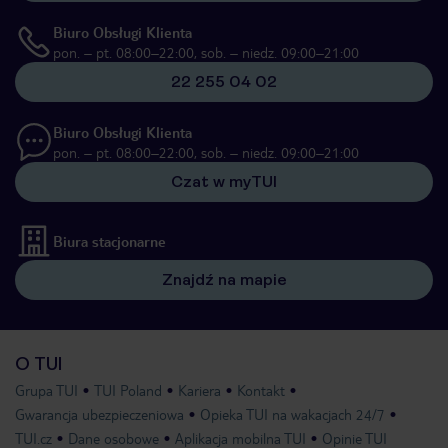
Biuro Obsługi Klienta
pon. – pt. 08:00–22:00, sob. – niedz. 09:00–21:00
22 255 04 02
Biuro Obsługi Klienta
pon. – pt. 08:00–22:00, sob. – niedz. 09:00–21:00
Czat w myTUI
Biura stacjonarne
Znajdź na mapie
O TUI
Grupa TUI
TUI Poland
Kariera
Kontakt
Gwarancja ubezpieczeniowa
Opieka TUI na wakacjach 24/7
TUI.cz
Dane osobowe
Aplikacja mobilna TUI
Opinie TUI