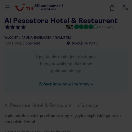
30
1
1
/
24
lat
|
numer
w Polsce
Al Pescatore Hotel & Restaurant
(150 opinii)
WŁOCHY
APULIA-BASILIKATA
GALLIPOLI
KOD HOTELU
BDS11005
POKAŻ NA MAPIE
Ups, ta oferta nie jest dostępna.
Przygotowaliśmy dla Ciebie
podobne oferty:
Zobacz inne ceny i terminy
»
Al Pescatore Hotel & Restaurant
-
informacje
Opis hotelu został przetłumaczony z języka angielskiego przez
narzędzie DeepL
nute
Najpopularniejsze udogodnienia: