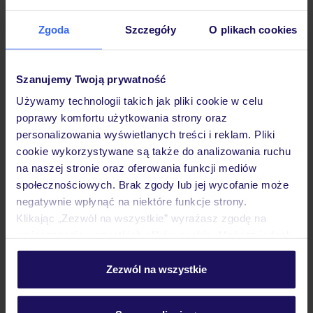
Zgoda
Szczegóły
O plikach cookies
Hotel
Szanujemy Twoją prywatność
Używamy technologii takich jak pliki cookie w celu
Pokoje
poprawy komfortu użytkowania strony oraz
personalizowania wyświetlanych treści i reklam. Pliki
cookie wykorzystywane są także do analizowania ruchu
Wyżywienie
na naszej stronie oraz oferowania funkcji mediów
społecznościowych. Brak zgody lub jej wycofanie może
negatywnie wpłynąć na niektóre funkcje strony.
Atrakcje
Klikając „Zezwól na wszystkie” wyrażasz zgodę na
umieszczenie wszystkich plików cookie. Możesz jednak
personalizować swój wybór wchodząc w zakładkę
Ważne informacje
„Szczegóły”
Zezwól na wszystkie
Szczegółowe informacje o plikach cookie znajdziesz
w
polityce plików cookies
oraz
polityce prywatności
.