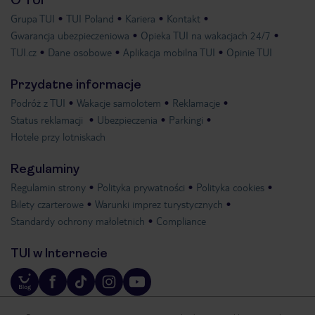
O TUI
Grupa TUI
TUI Poland
Kariera
Kontakt
Gwarancja ubezpieczeniowa
Opieka TUI na wakacjach 24/7
TUI.cz
Dane osobowe
Aplikacja mobilna TUI
Opinie TUI
Przydatne informacje
Podróż z TUI
Wakacje samolotem
Reklamacje
Status reklamacji
Ubezpieczenia
Parkingi
Hotele przy lotniskach
Regulaminy
Regulamin strony
Polityka prywatności
Polityka cookies
Bilety czarterowe
Warunki imprez turystycznych
Standardy ochrony małoletnich
Compliance
TUI w Internecie