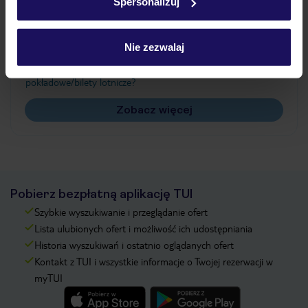
Spersonalizuj
Często zadawane pytania
Jak zmienić uczestników/osobę zgłaszającą?
Nie zezwalaj
Czy w Hotelu będzie przedstawiciel TUI?
Na jakiej podstawie i gdzie otrzymam karty
pokładowe/bilety lotnicze?
Zobacz więcej
Pobierz bezpłatną aplikację TUI
Szybkie wyszukiwanie i przeglądanie ofert
Lista ulubionych ofert i możliwość ich udostępniania
Historia wyszukiwań i ostatnio oglądanych ofert
Kontakt z TUI i wszystkie informacje o Twojej rezerwacji w
myTUI