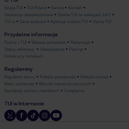
O TUI
Grupa TUI
TUI Poland
Kariera
Kontakt
Gwarancja ubezpieczeniowa
Opieka TUI na wakacjach 24/7
TUI.cz
Dane osobowe
Aplikacja mobilna TUI
Opinie TUI
Przydatne informacje
Podróż z TUI
Wakacje samolotem
Reklamacje
Status reklamacji
Ubezpieczenia
Parkingi
Hotele przy lotniskach
Regulaminy
Regulamin strony
Polityka prywatności
Polityka cookies
Bilety czarterowe
Warunki imprez turystycznych
Standardy ochrony małoletnich
Compliance
TUI w Internecie