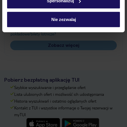
Spersonalizuj
Często zadawane pytania
Jak zmienić uczestników/osobę zgłaszającą?
Nie zezwalaj
Czy w Hotelu będzie przedstawiciel TUI?
Na jakiej podstawie i gdzie otrzymam karty
pokładowe/bilety lotnicze?
Zobacz więcej
Pobierz bezpłatną aplikację TUI
Szybkie wyszukiwanie i przeglądanie ofert
Lista ulubionych ofert i możliwość ich udostępniania
Historia wyszukiwań i ostatnio oglądanych ofert
Kontakt z TUI i wszystkie informacje o Twojej rezerwacji w
myTUI