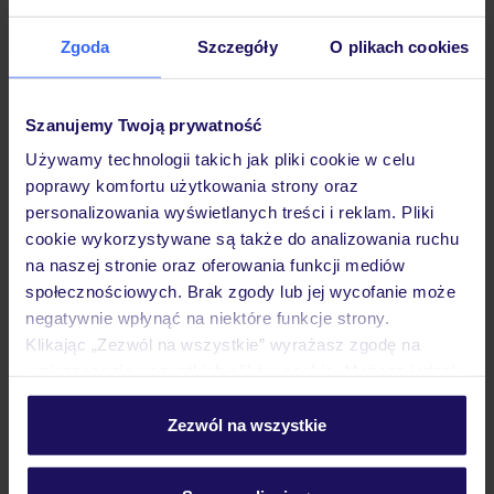
Zgoda
Szczegóły
O plikach cookies
Hotel
Szanujemy Twoją prywatność
Używamy technologii takich jak pliki cookie w celu
Pokoje
poprawy komfortu użytkowania strony oraz
personalizowania wyświetlanych treści i reklam. Pliki
cookie wykorzystywane są także do analizowania ruchu
Wyżywienie
na naszej stronie oraz oferowania funkcji mediów
społecznościowych. Brak zgody lub jej wycofanie może
negatywnie wpłynąć na niektóre funkcje strony.
Atrakcje
Klikając „Zezwól na wszystkie” wyrażasz zgodę na
umieszczenie wszystkich plików cookie. Możesz jednak
personalizować swój wybór wchodząc w zakładkę
Ważne informacje
„Szczegóły”
Zezwól na wszystkie
Szczegółowe informacje o plikach cookie znajdziesz
w
polityce plików cookies
oraz
polityce prywatności
.