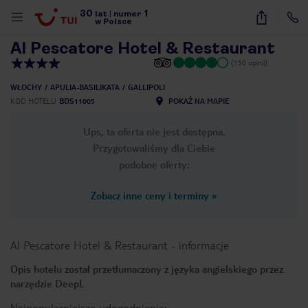
30
1
1
/
24
lat
|
numer
w Polsce
Al Pescatore Hotel & Restaurant
(150 opinii)
WŁOCHY
APULIA-BASILIKATA
GALLIPOLI
KOD HOTELU
BDS11005
POKAŻ NA MAPIE
Ups, ta oferta nie jest dostępna.
Przygotowaliśmy dla Ciebie
podobne oferty:
Zobacz inne ceny i terminy
»
Al Pescatore Hotel & Restaurant
-
informacje
Opis hotelu został przetłumaczony z języka angielskiego przez
narzędzie DeepL
nute
Najpopularniejsze udogodnienia: