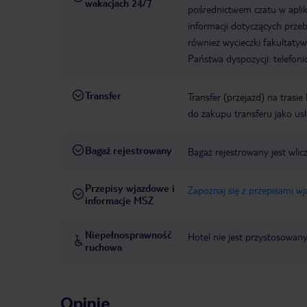
wakacjach 24/7
pośrednictwem czatu w aplik
informacji dotyczących prze
również wycieczki fakultaty
Państwa dyspozycji: telefon
Transfer
Transfer (przejazd) na trasi
do zakupu transferu jako us
Bagaż rejestrowany
Bagaż rejestrowany jest wli
Przepisy wjazdowe i
Zapoznaj się z przepisami w
informacje MSZ
Niepełnosprawność
Hotel nie jest przystosowan
ruchowa
Opinie