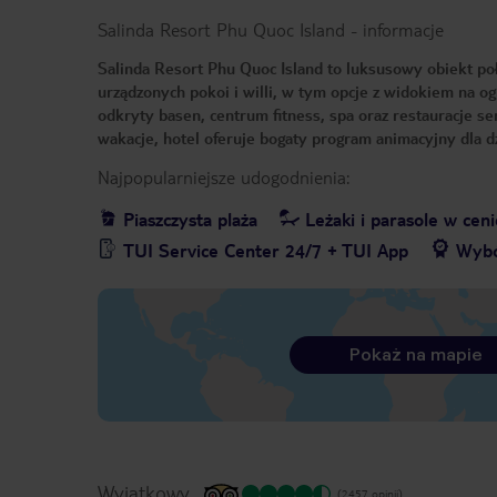
Salinda Resort Phu Quoc Island
-
informacje
Salinda Resort Phu Quoc Island to luksusowy obiekt po
urządzonych pokoi i willi, w tym opcje z widokiem na og
odkryty basen, centrum fitness, spa oraz restauracje s
wakacje, hotel oferuje bogaty program animacyjny dla dz
Najpopularniejsze udogodnienia:
Piaszczysta plaża
Leżaki i parasole w ceni
TUI Service Center 24/7 + TUI App
Wybó
Pokaż na mapie
Wyjątkowy
(2457 opinii)