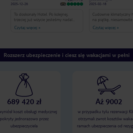
2025-12-26
2025-02-18
To doskonały Hotel. Po kolejnej,
Cudownie klimatyczny h
trzeciej już wizycie jesteśmy nadal
na piątkę, niesamowite śniadania 
zauroczeni tym miejscem! Wszystko
towarzystwie muzyki na
Czytaj więcej
»
Czytaj więcej
»
jest na najwyższym możliwym
,szampana i bogatej of
poziomie. 10/10. Polecam z pełną
kuchni wietnamskiej. P
odpowiedzualnością. Rafał z Polski 🙂
zadbany ogród . Czystość w hotel
najwyższym poziomie .Łózko w pokoju
bardzo duże i mega wygodne
Rozszerz ubezpieczenie i ciesz się wakacjami w pełni
.Połażenie hotelu super blisko
lotniska i centrum miasta ,
przepiekana plaża.
689 420 zł
Aż 9002
 wyniósł koszt obsługi medycznej
w przypadku tylu rezerwacji Kl
pokryty jednorazowo przez
otrzymali zwrot kosztów wakac
ubezpieczyciela
ramach ubezpieczenia od rezyg