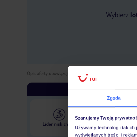
Wybierz
lo
Opis oferty obowiązuje dla wyjazdów w terminie
od
1 maja
Zgoda
Szanujemy Twoją prywatno
Największe biuro podr
Lider niskich cen
w Polsce
Używamy technologii takich 
wyświetlanych treści i rekla