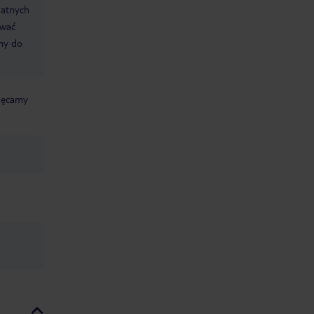
datnych
ować
śmy do
chęcamy