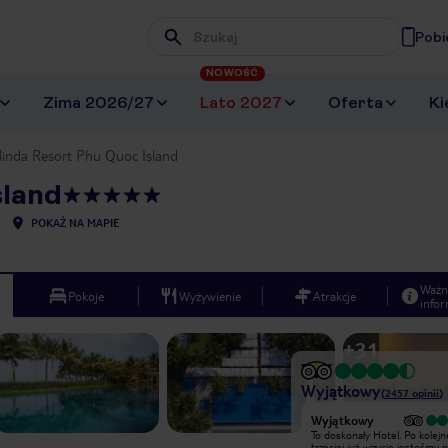
Pobi
Wpisz frazę, której szukasz
NOWOŚĆ
Zima 2026/27
Lato 2027
Oferta
Ki
linda Resort Phu Quoc Island
sland
POKAŻ NA MAPIE
Ważn
Pokoje
Wyżywienie
Atrakcje
infor
+
31
Wyjątkowy
(
2457
opinii
)
Wyjątkowy
Wyjątkowy
Piękny hotel położony w parku
To doskonały Hotel. Po kolejne
wśród zieleni. Mieliśmy pokój z
trzeciej już wizycie jesteśmy 