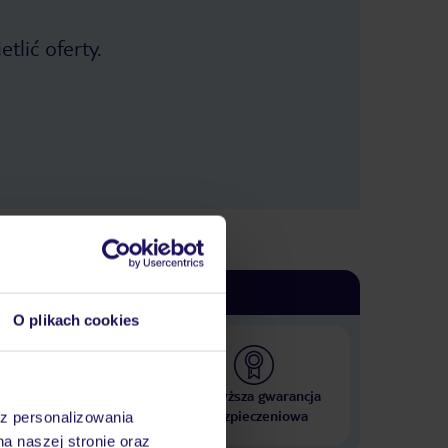
tlić oferty.
O plikach cookies
 000 hoteli w ponad 50
Najwyższa gwarancja
krajach
ubezpieczeniowa
az personalizowania
na naszej stronie oraz