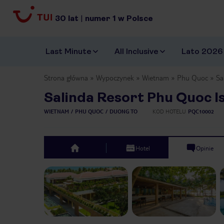
30
lat
|
numer
1
w Polsce
Last Minute
All Inclusive
Lato 2026
Strona główna
Wypoczynek
Wietnam
Phu Quoc
Sa
Salinda Resort Phu Quoc I
WIETNAM
PHU QUOC
DUONG TO
KOD HOTELU
PQC10002
Hotel
Opinie
top
Previous slide