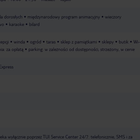
a dorosłych
międzynarodowy program animacyjny
wieczory
wo
karaoke
bilard
epcji
winda
ogród
taras
sklep z pamiątkami
sklepy
butik
Wi-
nia: za opłatą
parking: w zależności od dostępności, strzeżony, w cenie
Express
a wyłącznie poprzez TUI Service Center 24/7: telefonicznie, SMS i za