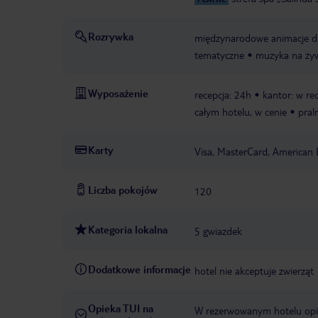
Rozrywka
międzynarodowe animacje dl
tematyczne
muzyka na ży
Wyposażenie
recepcja: 24h
kantor: w rec
całym hotelu, w cenie
pral
Karty
Visa, MasterCard, American 
Liczba pokojów
120
Kategoria lokalna
5 gwiazdek
Dodatkowe informacje
hotel nie akceptuje zwierząt
Opieka TUI na
W rezerwowanym hotelu opiek