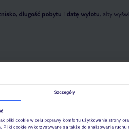
tnisko
,
długość pobytu
i
datę wylotu
, aby wyświe
 2026
do
31 października 2026
Dlaczego warto wybrać TUI?
Szczegóły
ść
óży
Tylko u nas opieka na
10
30 lat w Polsce
wakacjach 24/7
jak pliki cookie w celu poprawy komfortu użytkowania strony or
m. Pliki cookie wykorzystywane są także do analizowania ruchu 