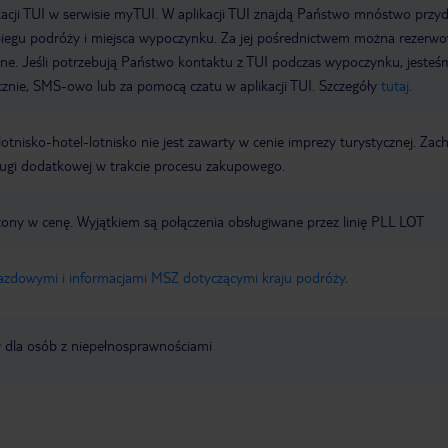
acji TUI w serwisie myTUI. W aplikacji TUI znajdą Państwo mnóstwo przy
biegu podróży i miejsca wypoczynku. Za jej pośrednictwem można rezerw
wne. Jeśli potrzebują Państwo kontaktu z TUI podczas wypoczynku, jeste
icznie, SMS-owo lub za pomocą czatu w aplikacji TUI. Szczegóły
tutaj
.
e lotnisko-hotel-lotnisko nie jest zawarty w cenie imprezy turystycznej. Za
ługi dodatkowej w trakcie procesu zakupowego.
czony w cenę. Wyjątkiem są połączenia obsługiwane przez linię PLL LOT
jazdowymi i informacjami MSZ dotyczącymi kraju podróży
.
y dla osób z niepełnosprawnościami