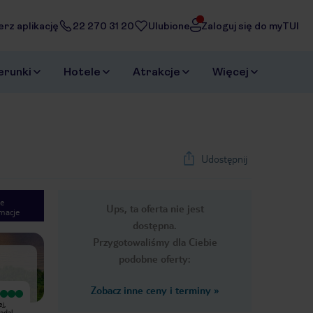
erz aplikację
22 270 31 20
Ulubione
Zaloguj się do myTUI
erunki
Hotele
Atrakcje
Więcej
Udostępnij
e
Ups, ta oferta nie jest
macje
1
/
37
dostępna.
Next slide
Przygotowaliśmy dla Ciebie
podobne oferty:
Zobacz inne ceny i terminy
»
Wyjątkowy
Wyjątkowy
j,
Cudownie klimatyczny hotel.
Piękny hotel. Nie za duży. Bardzo
nadal
Personel na piątkę, niesamowite
ładna strefa basenu i piękna plaża.