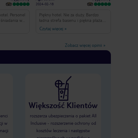
2024-02-18
otel. Personel
Piękny hotel. Nie za duży. Bardzo
w
ładna strefa basenu i piękna plaża.
 żywo
Można odpocząć zamawiając napoje i
Czytaj więcej
»
erty znakomitej
przekąski na plażę. Rewelacyjne
rzepiekany
śniadanie z prosecco. Pokoje bardzo
u na
duże, ale wystrój przeciętny.
Zobacz więcej opinii
»
Ogromne łózko! Niestety pokój z
widokiem na wzgórza okazał się
pokojem od strony ulicy. Warto wziąc
pokój od strony morza. Bardzo miły i
pomocny personel. Z minusów- dosc
dużo ludzi. Nie ma kamerlanej
atmosfery.
Większość Klientów
ienci
rozszerza ubezpieczenia o pakiet All
ji w
Inclusive - rozszerzenie ochrony od
nacji
kosztów leczenia i następstw
nieszczęśliwych wypadków o