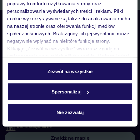
poprawy komfortu użytkowania strony oraz
personalizowania wyświetlanych treści i reklam. Pliki
cookie wykorzystywane są także do analizowania ruchu
Skontaktuj się z nami
na naszej stronie oraz oferowania funkcji mediów
Telefoniczne Centrum Rezerwacji
społecznościowych. Brak zgody lub jej wycofanie może
pon. – pt. 08:00–22:00, sob. – niedz. 09:00–21:00
negatywnie wpłynąć na niektóre funkcje strony.
22 270 31 20
Klikając „Zezwól na wszystkie” wyrażasz zgodę na
umieszczenie wszystkich plików cookie. Możesz jednak
Biuro Obsługi Klienta
personalizować swój wybór wchodząc w zakładkę
pon. – pt. 08:00–22:00, sob. – niedz. 09:00–21:00
„Szczegóły”
Zezwól na wszystkie
22 255 04 02
Szczegółowe informacje o plikach cookie znajdziesz
w
polityce plików cookies
oraz
polityce prywatności
.
Spersonalizuj
Biuro Obsługi Klienta
pon. – pt. 08:00–22:00, sob. – niedz. 09:00–21:00
Czat w myTUI
Nie zezwalaj
Biura stacjonarne
Znajdź na mapie