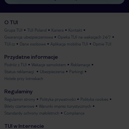
O TUI
Grupa TUI
TUI Poland
Kariera
Kontakt
Gwarancja ubezpieczeniowa
Opieka TUI na wakacjach 24/7
TUI.cz
Dane osobowe
Aplikacja mobilna TUI
Opinie TUI
Przydatne informacje
Podróż z TUI
Wakacje samolotem
Reklamacje
Status reklamacji
Ubezpieczenia
Parkingi
Hotele przy lotniskach
Regulaminy
Regulamin strony
Polityka prywatności
Polityka cookies
Bilety czarterowe
Warunki imprez turystycznych
Standardy ochrony małoletnich
Compliance
TUI w Internecie