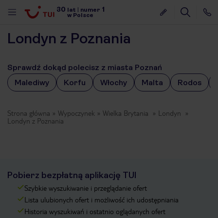
30
1
lat
|
numer
w Polsce
Londyn z Poznania
Sprawdź dokąd polecisz z miasta Poznań
Malediwy
Korfu
Włochy
Malta
Rodos
Strona główna
Wypoczynek
Wielka Brytania
Londyn
Londyn z Poznania
Pobierz bezpłatną aplikację TUI
Szybkie wyszukiwanie i przeglądanie ofert
Lista ulubionych ofert i możliwość ich udostępniania
nute
Historia wyszukiwań i ostatnio oglądanych ofert