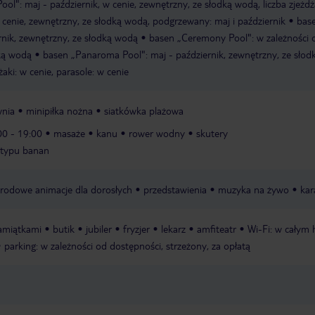
ool": maj - październik, w cenie, zewnętrzny, ze słodką wodą, liczba zjeżdża
w cenie, zewnętrzny, ze słodką wodą, podgrzewany: maj i październik
bas
rnik, zewnętrzny, ze słodką wodą
basen „Ceremony Pool": w zależności 
ką wodą
basen „Panaroma Pool": maj - październik, zewnętrzny, ze słod
żaki: w cenie, parasole: w cenie
wnia
minipiłka nożna
siatkówka plażowa
00 - 19:00
masaże
kanu
rower wodny
skutery
 typu banan
rodowe animacje dla dorosłych
przedstawienia
muzyka na żywo
kar
pamiątkami
butik
jubiler
fryzjer
lekarz
amfiteatr
Wi-Fi: w całym 
parking: w zależności od dostępności, strzeżony, za opłatą