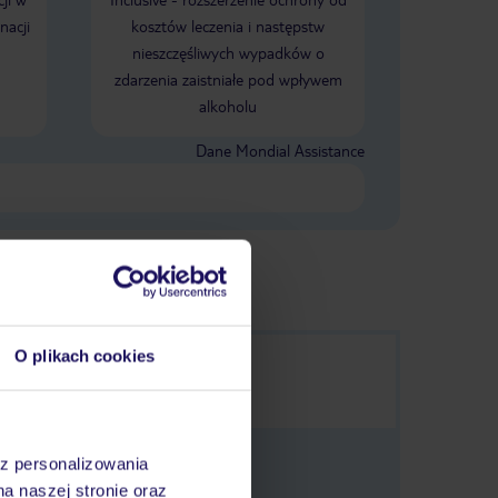
nacji
kosztów leczenia i następstw
nieszczęśliwych wypadków o
zdarzenia zaistniałe pod wpływem
alkoholu
Dane Mondial Assistance
O plikach cookies
az personalizowania
na naszej stronie oraz