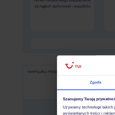
od nagłych zachorowań i wypadków
KONFIGURUJ POKÓJ
WSZYSTKIE OFERTY
KA
Zgoda
Szanujemy Twoją prywatno
Używamy technologii takich 
wyświetlanych treści i rekla