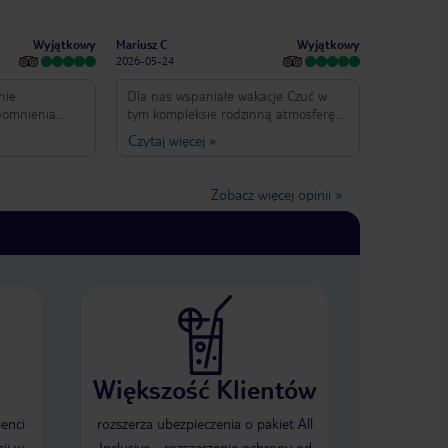
Wyjątkowy
Wyjątkowy
Mariusz C
2026-05-24
nie
Dla nas wspaniałe wakacje Czuć w
pomnienia
tym kompleksie rodzinną atmosferę
Super baseny rewelacyjny Aquapark
Czytaj więcej
»
Dzieciaki zadowolone Jedzenie nie do
przejedzenia Pokoje ok Jedynie plaża
malutka i dużo kamieni Ratownicy
Zobacz więcej opinii
»
rewelacja pozdrowienia dla Merth
Saraç robią lepsza robotę niż
animatorzy którzy jak dla mnie
wyglądają jakby nie sprawiało im to
radości
Większość Klientów
ienci
rozszerza ubezpieczenia o pakiet All
ji w
Inclusive - rozszerzenie ochrony od