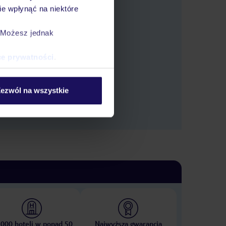
e wpłynąć na niektóre
. Możesz jednak
tlić oferty.
ce prywatności
.
ezwól na wszystkie
 000 hoteli w ponad 50
Najwyższa gwarancja