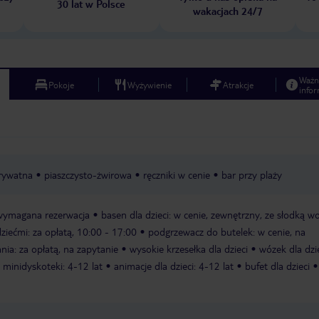
30 lat w Polsce
wakacjach 24/7
Ważn
Pokoje
Wyżywienie
Atrakcje
infor
rywatna
piaszczysto-żwirowa
ręczniki w cenie
bar przy plaży
, wymagana rezerwacja
basen dla dzieci: w cenie, zewnętrzny, ze słodką w
ziećmi: za opłatą, 10:00 - 17:00
podgrzewacz do butelek: w cenie, na
ania: za opłatą, na zapytanie
wysokie krzesełka dla dzieci
wózek dla dzie
minidyskoteki: 4-12 lat
animacje dla dzieci: 4-12 lat
bufet dla dzieci