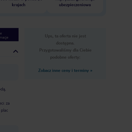
krajach
ubezpieczeniowa
e
Ups, ta oferta nie jest
macje
dostępna.
Przygotowaliśmy dla Ciebie
podobne oferty:
Zobacz inne ceny i terminy
»
odą,
ci: za
plac