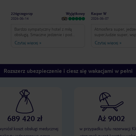
Wyjątkowy
226grzegorzp
Kacper W
2026-06-14
2026-06-07
Bardzo sympatyczny hotel z miłą
Atmosfera super, jedze
obsługą. Smaczne jedzenie i pod
super,ludzie super, ws
dostatkiem. Hotel i dla rodzin i dla
będą super
Czytaj więcej
»
Czytaj więcej
»
starszych. Każdy znajdzie tutaj
kawałek miejsca dla siebie. Kilka
basenów. Część pokoi przy basenach
z infrastrukturą dla dzieci inne w
spokojniejszych częściach.
Rozszerz ubezpieczenie i ciesz się wakacjami w pełni
Restauracje tematyczne z równie miłą
obslugą. Hotel przy mikroplaży ale ze
sporą infrastrukturą basenową.
Pokoje wygladają świeżo. Zadowoleni z
pobytu.
689 420 zł
Aż 9002
 wyniósł koszt obsługi medycznej
w przypadku tylu rezerwacji Kl
pokryty jednorazowo przez
otrzymali zwrot kosztów wakac