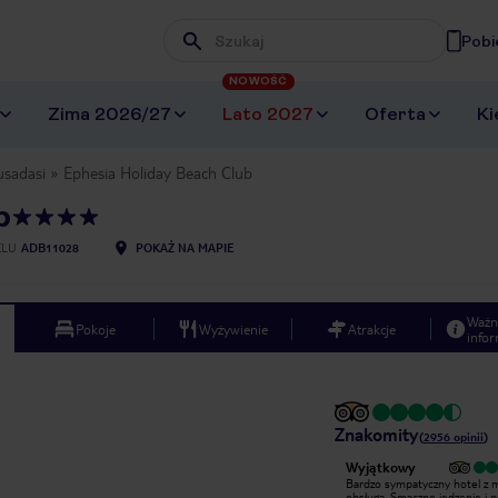
Pobi
Wpisz frazę, której szukasz
NOWOŚĆ
Zima 2026/27
Lato 2027
Oferta
Ki
usadasi
Ephesia Holiday Beach Club
b
ELU
ADB11028
POKAŻ NA MAPIE
Ważn
Pokoje
Wyżywienie
Atrakcje
infor
Znakomity
(
2956
opinii
)
Wyjątkowy
Wyjątkowy
Bardzo fajnie ! Dzieci były bardzo
Bardzo sympatyczny hotel z m
zadowolone jak i również dorośli.
obsługą. Smaczne jedzenie i 