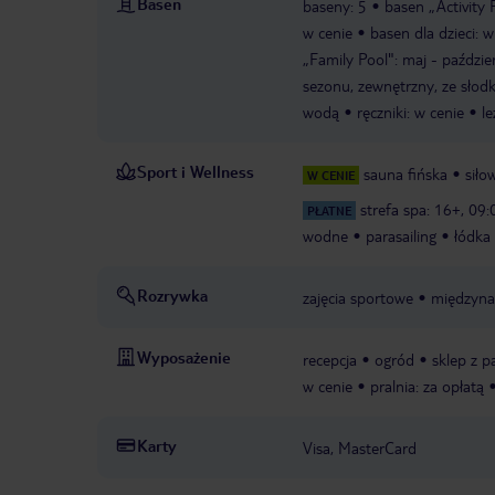
Basen
baseny: 5
basen „Activity P
w cenie
basen dla dzieci: 
„Family Pool": maj - paździe
sezonu, zewnętrzny, ze słod
wodą
ręczniki: w cenie
le
Sport i Wellness
sauna fińska
siło
W CENIE
strefa spa: 16+, 09:
PŁATNE
wodne
parasailing
łódka
Rozrywka
zajęcia sportowe
międzyna
Wyposażenie
recepcja
ogród
sklep z 
w cenie
pralnia: za opłatą
Karty
Visa, MasterCard