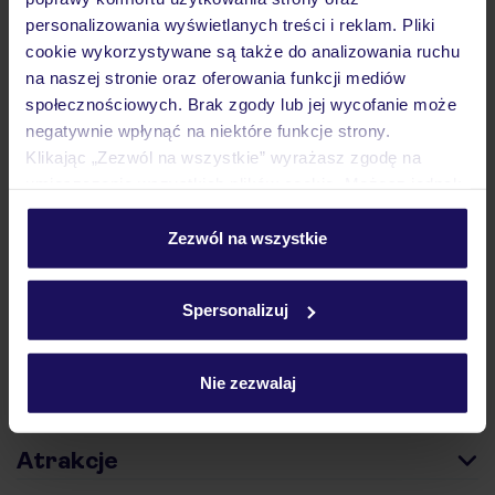
personalizowania wyświetlanych treści i reklam. Pliki
cookie wykorzystywane są także do analizowania ruchu
na naszej stronie oraz oferowania funkcji mediów
społecznościowych. Brak zgody lub jej wycofanie może
Hotel
negatywnie wpłynąć na niektóre funkcje strony.
Klikając „Zezwól na wszystkie” wyrażasz zgodę na
umieszczenie wszystkich plików cookie. Możesz jednak
personalizować swój wybór wchodząc w zakładkę
Opinie
„Szczegóły”
Zezwól na wszystkie
Szczegółowe informacje o plikach cookie znajdziesz
w
polityce plików cookies
oraz
polityce prywatności
.
Pokoje
Spersonalizuj
Wyżywienie
Nie zezwalaj
Atrakcje