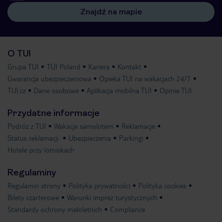
Znajdź na mapie
O TUI
Grupa TUI
TUI Poland
Kariera
Kontakt
Gwarancja ubezpieczeniowa
Opieka TUI na wakacjach 24/7
TUI.cz
Dane osobowe
Aplikacja mobilna TUI
Opinie TUI
Przydatne informacje
Podróż z TUI
Wakacje samolotem
Reklamacje
Status reklamacji
Ubezpieczenia
Parkingi
Hotele przy lotniskach
Regulaminy
Regulamin strony
Polityka prywatności
Polityka cookies
Bilety czarterowe
Warunki imprez turystycznych
Standardy ochrony małoletnich
Compliance