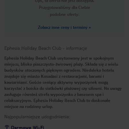
Ups, ta oferta nie jest dostępna.
Przygotowaliśmy dla Ciebie
podobne oferty:
Zobacz inne ceny i terminy
»
Ephesia Holiday Beach Club
-
informacje
Ephesia Holiday Beach Club usytuowany jest w spokojnym
miejscu, blisko piaszczysto-żwirowej plaży. Składa się z wielu
budynków otoczonych pięknym ogrodem. Niedaleko hotelu
znajduje się miasto Kusadasi z restauracjami, barami i
kawiarniami. Goście ceniący aktywny wypoczynek mogą
korzystać z boiska do siatkówki plażowej czy siłowni. Na uwagę
zasługuje również strefa wypoczynku z basenem spa i
relaksacyjnym. Ephesia Holiday Beach Club to doskonałe
miejsce na rodzinny urlop.
Najpopularniejsze udogodnienia:
Darmowe Wi-Fi