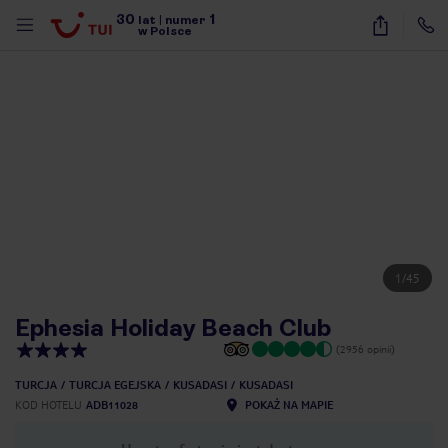
30
1
lat
|
numer
w Polsce
1
/
45
Ephesia Holiday Beach Club
(2956 opinii)
TURCJA
TURCJA EGEJSKA
KUSADASI
KUSADASI
KOD HOTELU
ADB11028
POKAŻ NA MAPIE
nute