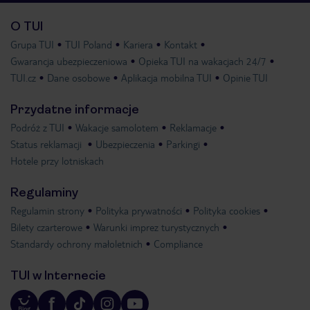
O TUI
Grupa TUI
TUI Poland
Kariera
Kontakt
Gwarancja ubezpieczeniowa
Opieka TUI na wakacjach 24/7
TUI.cz
Dane osobowe
Aplikacja mobilna TUI
Opinie TUI
Przydatne informacje
Podróż z TUI
Wakacje samolotem
Reklamacje
Status reklamacji
Ubezpieczenia
Parkingi
Hotele przy lotniskach
Regulaminy
Regulamin strony
Polityka prywatności
Polityka cookies
Bilety czarterowe
Warunki imprez turystycznych
Standardy ochrony małoletnich
Compliance
TUI w Internecie