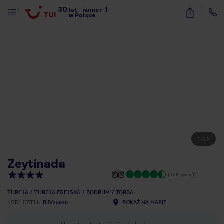
30
1
lat
|
numer
w Polsce
1
/
26
Zeytinada
(328 opinii)
TURCJA
TURCJA EGEJSKA
BODRUM
TORBA
KOD HOTELU
BJV26020
POKAŻ NA MAPIE
nute