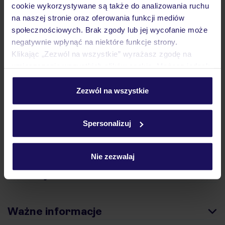
cookie wykorzystywane są także do analizowania ruchu
na naszej stronie oraz oferowania funkcji mediów
Hotel
społecznościowych. Brak zgody lub jej wycofanie może
negatywnie wpłynąć na niektóre funkcje strony.
Klikając „Zezwól na wszystkie” wyrażasz zgodę na
Opinie
umieszczenie wszystkich plików cookie. Możesz jednak
personalizować swój wybór wchodząc w zakładkę
„Szczegóły”
Zezwól na wszystkie
Pokoje
Szczegółowe informacje o plikach cookie znajdziesz
w
polityce plików cookies
oraz
polityce prywatności
.
Spersonalizuj
Wyżywienie
Nie zezwalaj
Atrakcje
Ważne informacje