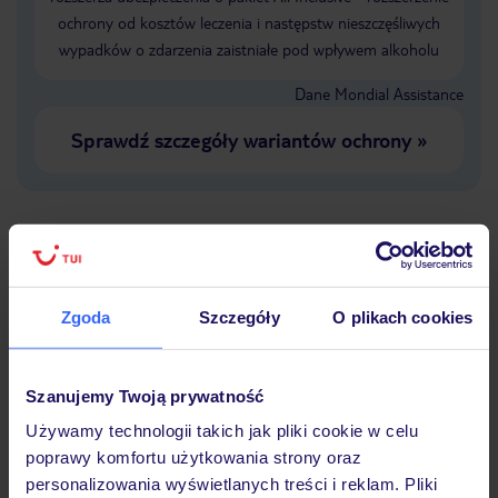
ochrony od kosztów leczenia i następstw nieszczęśliwych
wypadków o zdarzenia zaistniałe pod wpływem alkoholu
Dane Mondial Assistance
Sprawdź szczegóły wariantów ochrony
»
Dlaczego warto wybrać TUI?
Zgoda
Szczegóły
O plikach cookies
Lider niskich cen
Największe biuro
30 lat w P
Szanujemy Twoją prywatność
podróży w Polsce
Używamy technologii takich jak pliki cookie w celu
poprawy komfortu użytkowania strony oraz
personalizowania wyświetlanych treści i reklam. Pliki