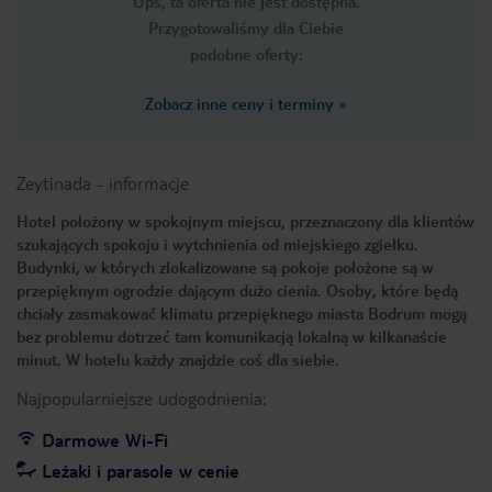
Ups, ta oferta nie jest dostępna.
Przygotowaliśmy dla Ciebie
podobne oferty:
Zobacz inne ceny i terminy
»
Zeytinada
-
informacje
Hotel położony w spokojnym miejscu, przeznaczony dla klientów
szukających spokoju i wytchnienia od miejskiego zgiełku.
Budynki, w których zlokalizowane są pokoje położone są w
przepięknym ogrodzie dającym dużo cienia. Osoby, które będą
chciały zasmakować klimatu przepięknego miasta Bodrum mogą
bez problemu dotrzeć tam komunikacją lokalną w kilkanaście
minut. W hotelu każdy znajdzie coś dla siebie.
Najpopularniejsze udogodnienia:
Darmowe Wi-Fi
Leżaki i parasole w cenie