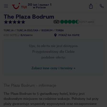
30
1
1
/
62
lat
|
numer
w Polsce
The Plaza Bodrum
(2727 opinii)
TURCJA
TURCJA EGEJSKA
BODRUM
TORBA
KOD HOTELU
BJV26014
POKAŻ NA MAPIE
Ups, ta oferta nie jest dostępna.
Przygotowaliśmy dla Ciebie
podobne oferty:
Zobacz inne ceny i terminy
»
The Plaza Bodrum
-
informacje
The Plaza Bodrum to 5-gwiazdkowy hotel, który jest
doskonałym miejscem na rodzinne wakacje. Położony tuż przy
nute
plaży gwarantuje wspaniały wypoczynek oraz niezapomniane