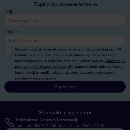
Zapisz się do newslettera
IMIĘ*
E-MAIL*
Wyrażam zgodę na przetwarzanie danych osobowych przez TUI
Poland Sp. z o.o. i TUI Poland Dystrybucja Sp. z o.o. w celach
marketingowych, w zakresie oraz celu wskazanym w
„Informacji o
przetwarzaniu danych osobowych”
, poprzez elektroniczną formę
komunikacji (e-mail), także z użyciem tzw. automatycznych
systemów wywołujących.
Zapisz się
Skontaktuj się z nami
Telefoniczne Centrum Rezerwacji
pon. – pt. 08:00–22:00, sob. – niedz. 09:00–21:00