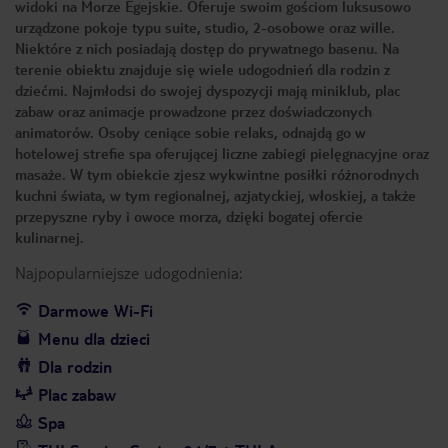
widoki na Morze Egejskie. Oferuje swoim gościom luksusowo
urządzone pokoje typu suite, studio, 2-osobowe oraz wille.
Niektóre z nich posiadają dostęp do prywatnego basenu. Na
terenie obiektu znajduje się wiele udogodnień dla rodzin z
dziećmi. Najmłodsi do swojej dyspozycji mają miniklub, plac
zabaw oraz animacje prowadzone przez doświadczonych
animatorów. Osoby ceniące sobie relaks, odnajdą go w
hotelowej strefie spa oferującej liczne zabiegi pielęgnacyjne oraz
masaże. W tym obiekcie zjesz wykwintne posiłki różnorodnych
kuchni świata, w tym regionalnej, azjatyckiej, włoskiej, a także
przepyszne ryby i owoce morza, dzięki bogatej ofercie
kulinarnej.
Najpopularniejsze udogodnienia:
Darmowe Wi-Fi
Menu dla dzieci
Dla rodzin
Plac zabaw
Spa