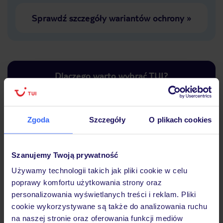
Sprawdź szczegóły wariantów ochrony
»
Dlaczego warto wybrać TUI?
Zgoda
Szczegóły
O plikach cookies
Lider niskich cen
Największe biuro
30 lat w P
podróży w Polsce
Szanujemy Twoją prywatność
Używamy technologii takich jak pliki cookie w celu
poprawy komfortu użytkowania strony oraz
personalizowania wyświetlanych treści i reklam. Pliki
Hotel
cookie wykorzystywane są także do analizowania ruchu
na naszej stronie oraz oferowania funkcji mediów