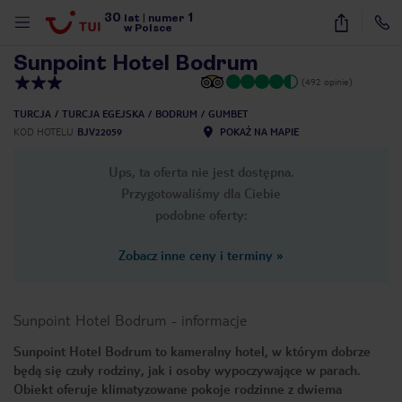
30
1
1
/
26
lat
|
numer
w Polsce
Sunpoint Hotel Bodrum
(492 opinie)
TURCJA
TURCJA EGEJSKA
BODRUM
GUMBET
KOD HOTELU
BJV22059
POKAŻ NA MAPIE
Ups, ta oferta nie jest dostępna.
Przygotowaliśmy dla Ciebie
podobne oferty:
Zobacz inne ceny i terminy
»
Sunpoint Hotel Bodrum
-
informacje
Sunpoint Hotel Bodrum to kameralny hotel, w którym dobrze
będą się czuły rodziny, jak i osoby wypoczywające w parach.
nute
Obiekt oferuje klimatyzowane pokoje rodzinne z dwiema