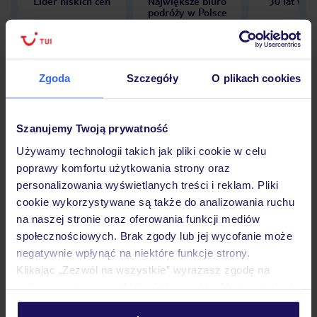
Lider niskich cen
Największe biuro
30 lat w P
podróży w Polsce
Zgoda
Szczegóły
O plikach cookies
Hotel
Szanujemy Twoją prywatność
Używamy technologii takich jak pliki cookie w celu
Opinie
poprawy komfortu użytkowania strony oraz
personalizowania wyświetlanych treści i reklam. Pliki
cookie wykorzystywane są także do analizowania ruchu
Pokoje
na naszej stronie oraz oferowania funkcji mediów
społecznościowych. Brak zgody lub jej wycofanie może
negatywnie wpłynąć na niektóre funkcje strony.
Wyżywienie
Klikając „Zezwól na wszystkie” wyrażasz zgodę na
umieszczenie wszystkich plików cookie. Możesz jednak
personalizować swój wybór wchodząc w zakładkę
Atrakcje