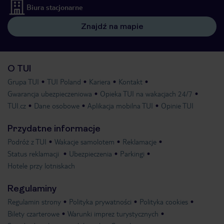
Biura stacjonarne
Znajdź na mapie
O TUI
Grupa TUI
TUI Poland
Kariera
Kontakt
Gwarancja ubezpieczeniowa
Opieka TUI na wakacjach 24/7
TUI.cz
Dane osobowe
Aplikacja mobilna TUI
Opinie TUI
Przydatne informacje
Podróż z TUI
Wakacje samolotem
Reklamacje
Status reklamacji
Ubezpieczenia
Parkingi
Hotele przy lotniskach
Regulaminy
Regulamin strony
Polityka prywatności
Polityka cookies
Bilety czarterowe
Warunki imprez turystycznych