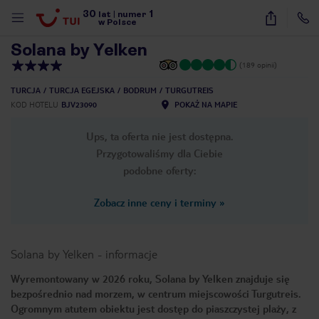
30
1
1
/
27
lat
|
numer
w Polsce
Solana by Yelken
(189 opinii)
TURCJA
TURCJA EGEJSKA
BODRUM
TURGUTREIS
KOD HOTELU
BJV23090
POKAŻ NA MAPIE
Ups, ta oferta nie jest dostępna.
Przygotowaliśmy dla Ciebie
podobne oferty:
Zobacz inne ceny i terminy
»
Solana by Yelken
-
informacje
Wyremontowany w 2026 roku, Solana by Yelken znajduje się
bezpośrednio nad morzem, w centrum miejscowości Turgutreis.
nute
Ogromnym atutem obiektu jest dostęp do piaszczystej plaży, z