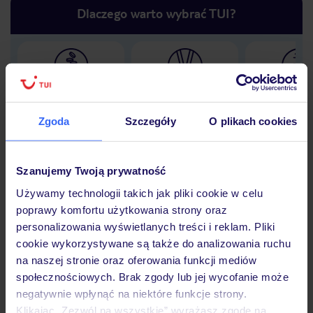
Dlaczego warto wybrać TUI?
Lider niskich cen
Największe biuro
30 lat w P
podróży w Polsce
Zgoda
Szczegóły
O plikach cookies
Szanujemy Twoją prywatność
Hotel
Używamy technologii takich jak pliki cookie w celu
poprawy komfortu użytkowania strony oraz
personalizowania wyświetlanych treści i reklam. Pliki
Opinie
cookie wykorzystywane są także do analizowania ruchu
na naszej stronie oraz oferowania funkcji mediów
społecznościowych. Brak zgody lub jej wycofanie może
Pokoje
negatywnie wpłynąć na niektóre funkcje strony.
Klikając „Zezwól na wszystkie” wyrażasz zgodę na