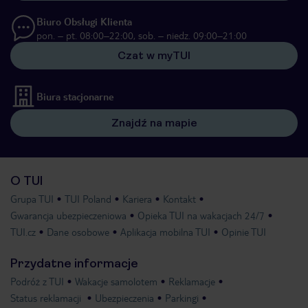
Biuro Obsługi Klienta
pon. – pt. 08:00–22:00, sob. – niedz. 09:00–21:00
Czat w myTUI
Biura stacjonarne
Znajdź na mapie
O TUI
Grupa TUI
TUI Poland
Kariera
Kontakt
Gwarancja ubezpieczeniowa
Opieka TUI na wakacjach 24/7
TUI.cz
Dane osobowe
Aplikacja mobilna TUI
Opinie TUI
Przydatne informacje
Podróż z TUI
Wakacje samolotem
Reklamacje
Status reklamacji
Ubezpieczenia
Parkingi