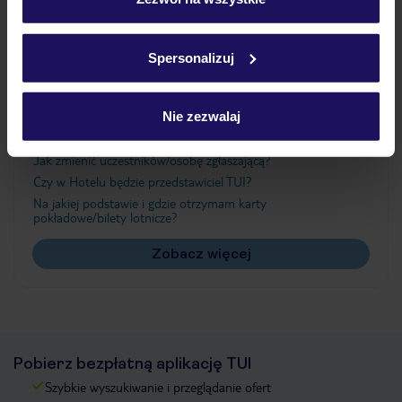
Szczegółowe informacje o plikach cookie znajdziesz
w
polityce plików cookies
oraz
polityce prywatności
.
Ważne informacje
Spersonalizuj
Nie zezwalaj
Często zadawane pytania
Jak zmienić uczestników/osobę zgłaszającą?
Czy w Hotelu będzie przedstawiciel TUI?
Na jakiej podstawie i gdzie otrzymam karty
pokładowe/bilety lotnicze?
Zobacz więcej
Pobierz bezpłatną aplikację TUI
Szybkie wyszukiwanie i przeglądanie ofert