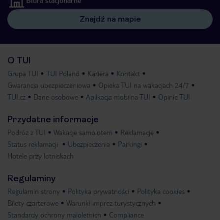
Biura stacjonarne
Znajdź na mapie
O TUI
Grupa TUI
TUI Poland
Kariera
Kontakt
Gwarancja ubezpieczeniowa
Opieka TUI na wakacjach 24/7
TUI.cz
Dane osobowe
Aplikacja mobilna TUI
Opinie TUI
Przydatne informacje
Podróż z TUI
Wakacje samolotem
Reklamacje
Status reklamacji
Ubezpieczenia
Parkingi
Hotele przy lotniskach
Regulaminy
Regulamin strony
Polityka prywatności
Polityka cookies
Bilety czarterowe
Warunki imprez turystycznych
Standardy ochrony małoletnich
Compliance