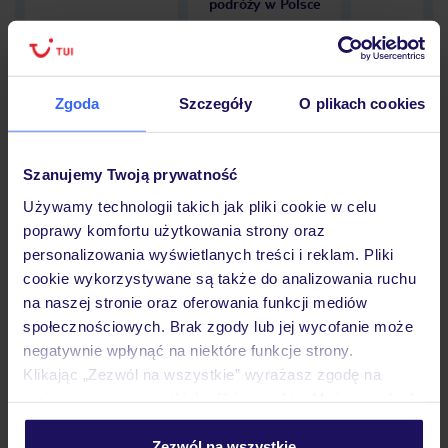
podróży w Polsce
Zgoda
Szczegóły
O plikach cookies
Hotel
Szanujemy Twoją prywatność
Opinie
Używamy technologii takich jak pliki cookie w celu
poprawy komfortu użytkowania strony oraz
personalizowania wyświetlanych treści i reklam. Pliki
cookie wykorzystywane są także do analizowania ruchu
Pokoje
na naszej stronie oraz oferowania funkcji mediów
społecznościowych. Brak zgody lub jej wycofanie może
negatywnie wpłynąć na niektóre funkcje strony.
Wyżywienie
Klikając „Zezwól na wszystkie” wyrażasz zgodę na
umieszczenie wszystkich plików cookie. Możesz jednak
personalizować swój wybór wchodząc w zakładkę
Atrakcje
„Szczegóły”
Zezwól na wszystkie