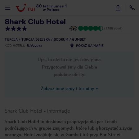
30
1
1
/
9
lat
|
numer
w Polsce
Shark Club Hotel
(1588 opinii)
TURCJA
TURCJA EGEJSKA
BODRUM
GUMBET
KOD HOTELU
BJV22072
POKAŻ NA MAPIE
Ups, ta oferta nie jest dostępna.
Przygotowaliśmy dla Ciebie
podobne oferty:
Zobacz inne ceny i terminy
»
Shark Club Hotel
-
informacje
Shark Club Hotel to doskonała propozycja dla par i osób
podróżujących w grupie znajomych, które lubią korzystać z życia
nute
nocnego. Hotel znajduje się w Gumbet tuż przy Bar Street -