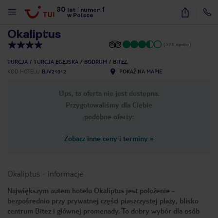
30
1
1
/
20
lat
|
numer
w Polsce
Okaliptus
(373 opinie)
TURCJA
TURCJA EGEJSKA
BODRUM
BITEZ
KOD HOTELU
BJV21012
POKAŻ NA MAPIE
Ups, ta oferta nie jest dostępna.
Przygotowaliśmy dla Ciebie
podobne oferty:
Zobacz inne ceny i terminy
»
Okaliptus
-
informacje
Największym autem hotelu Okaliptus jest położenie -
bezpośrednio przy prywatnej części piaszczystej plaży, blisko
nute
centrum Bitez i głównej promenady. To dobry wybór dla osób