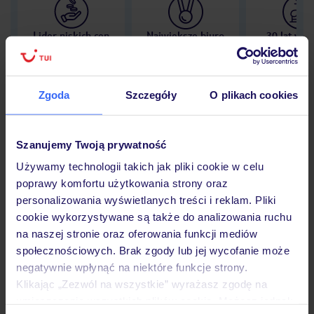
Lider niskich cen
Największe biuro
30 lat w P
podróży w Polsce
Zgoda
Szczegóły
O plikach cookies
Hotel
Szanujemy Twoją prywatność
Używamy technologii takich jak pliki cookie w celu
poprawy komfortu użytkowania strony oraz
Opinie
personalizowania wyświetlanych treści i reklam. Pliki
cookie wykorzystywane są także do analizowania ruchu
na naszej stronie oraz oferowania funkcji mediów
Pokoje
społecznościowych. Brak zgody lub jej wycofanie może
negatywnie wpłynąć na niektóre funkcje strony.
Klikając „Zezwól na wszystkie” wyrażasz zgodę na
Wyżywienie
umieszczenie wszystkich plików cookie. Możesz jednak