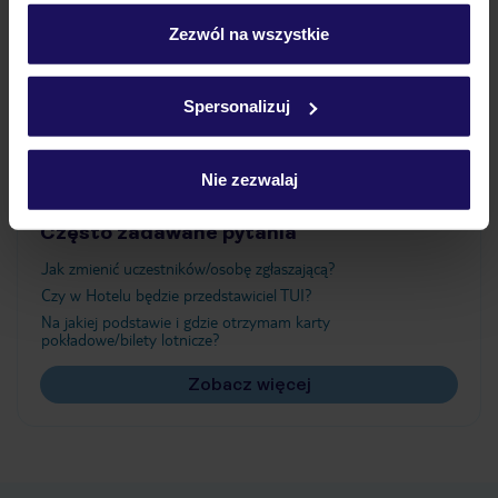
personalizować swój wybór wchodząc w zakładkę
„Szczegóły”
Zezwól na wszystkie
Atrakcje
Szczegółowe informacje o plikach cookie znajdziesz
w
polityce plików cookies
oraz
polityce prywatności
.
Spersonalizuj
Ważne informacje
Nie zezwalaj
Często zadawane pytania
Jak zmienić uczestników/osobę zgłaszającą?
Czy w Hotelu będzie przedstawiciel TUI?
Na jakiej podstawie i gdzie otrzymam karty
pokładowe/bilety lotnicze?
Zobacz więcej