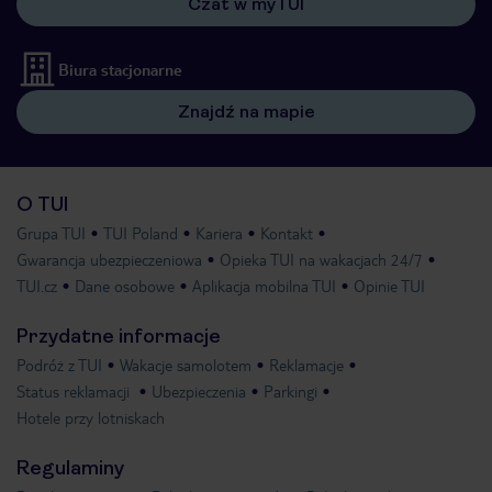
Czat w myTUI
Biura stacjonarne
Znajdź na mapie
O TUI
Grupa TUI
TUI Poland
Kariera
Kontakt
Gwarancja ubezpieczeniowa
Opieka TUI na wakacjach 24/7
TUI.cz
Dane osobowe
Aplikacja mobilna TUI
Opinie TUI
Przydatne informacje
Podróż z TUI
Wakacje samolotem
Reklamacje
Status reklamacji
Ubezpieczenia
Parkingi
Hotele przy lotniskach
Regulaminy