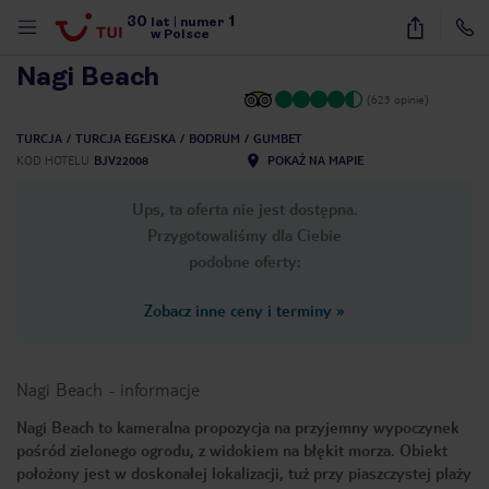
30
1
1
/
27
lat
|
numer
w Polsce
Nagi Beach
(623 opinie)
TURCJA
TURCJA EGEJSKA
BODRUM
GUMBET
KOD HOTELU
BJV22008
POKAŻ NA MAPIE
Ups, ta oferta nie jest dostępna.
Przygotowaliśmy dla Ciebie
podobne oferty:
Zobacz inne ceny i terminy
»
Nagi Beach
-
informacje
Nagi Beach to kameralna propozycja na przyjemny wypoczynek
pośród zielonego ogrodu, z widokiem na błękit morza. Obiekt
nute
położony jest w doskonałej lokalizacji, tuż przy piaszczystej plaży