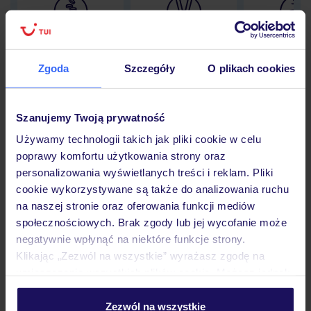
Lider niskich cen
Największe biuro
30 lat w P
podróży w Polsce
Zgoda
Szczegóły
O plikach cookies
Szanujemy Twoją prywatność
Hotel
Używamy technologii takich jak pliki cookie w celu
poprawy komfortu użytkowania strony oraz
personalizowania wyświetlanych treści i reklam. Pliki
Pokoje
cookie wykorzystywane są także do analizowania ruchu
na naszej stronie oraz oferowania funkcji mediów
społecznościowych. Brak zgody lub jej wycofanie może
Wyżywienie
negatywnie wpłynąć na niektóre funkcje strony.
Klikając „Zezwól na wszystkie” wyrażasz zgodę na
umieszczenie wszystkich plików cookie. Możesz jednak
personalizować swój wybór wchodząc w zakładkę
Atrakcje
„Szczegóły”
Zezwól na wszystkie