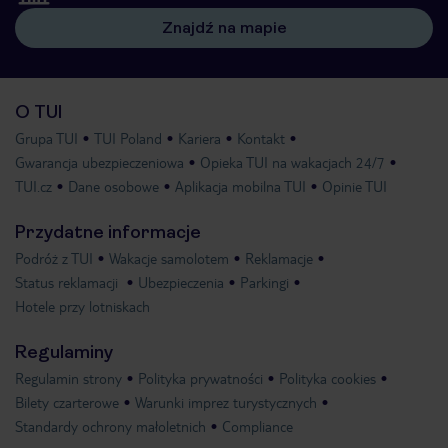
Znajdź na mapie
O TUI
Grupa TUI
TUI Poland
Kariera
Kontakt
Gwarancja ubezpieczeniowa
Opieka TUI na wakacjach 24/7
TUI.cz
Dane osobowe
Aplikacja mobilna TUI
Opinie TUI
Przydatne informacje
Podróż z TUI
Wakacje samolotem
Reklamacje
Status reklamacji
Ubezpieczenia
Parkingi
Hotele przy lotniskach
Regulaminy
Regulamin strony
Polityka prywatności
Polityka cookies
Bilety czarterowe
Warunki imprez turystycznych
Standardy ochrony małoletnich
Compliance