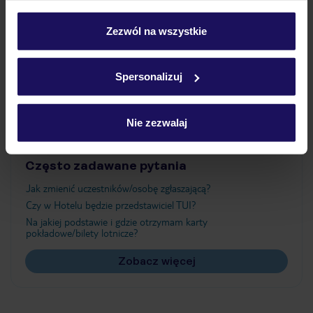
Wyżywienie
personalizować swój wybór wchodząc w zakładkę
„Szczegóły”
Zezwól na wszystkie
Szczegółowe informacje o plikach cookie znajdziesz
Atrakcje
w
polityce plików cookies
oraz
polityce prywatności
.
Spersonalizuj
Ważne informacje
Nie zezwalaj
Często zadawane pytania
Jak zmienić uczestników/osobę zgłaszającą?
Czy w Hotelu będzie przedstawiciel TUI?
Na jakiej podstawie i gdzie otrzymam karty
pokładowe/bilety lotnicze?
Zobacz więcej