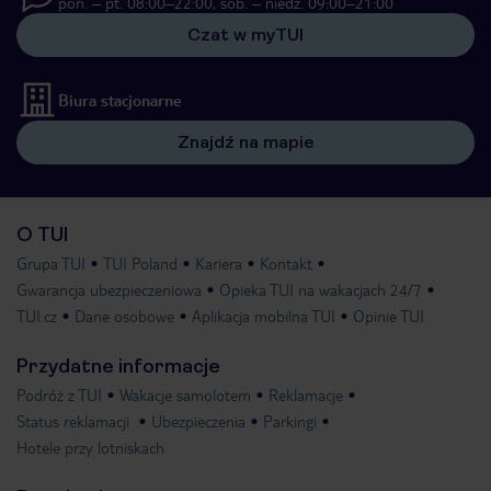
pon. – pt. 08:00–22:00, sob. – niedz. 09:00–21:00
Czat w myTUI
Biura stacjonarne
Znajdź na mapie
O TUI
Grupa TUI
TUI Poland
Kariera
Kontakt
Gwarancja ubezpieczeniowa
Opieka TUI na wakacjach 24/7
TUI.cz
Dane osobowe
Aplikacja mobilna TUI
Opinie TUI
Przydatne informacje
Podróż z TUI
Wakacje samolotem
Reklamacje
Status reklamacji
Ubezpieczenia
Parkingi
Hotele przy lotniskach