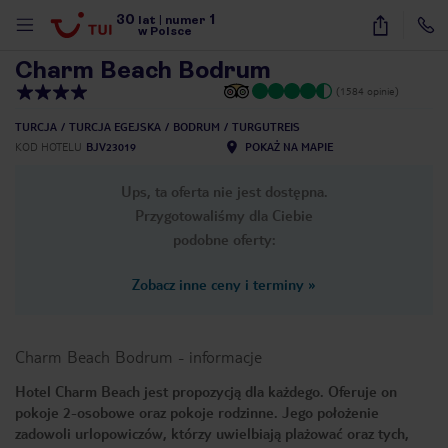
30
1
1
/
57
lat
|
numer
w Polsce
Charm Beach Bodrum
(1584 opinie)
TURCJA
TURCJA EGEJSKA
BODRUM
TURGUTREIS
KOD HOTELU
BJV23019
POKAŻ NA MAPIE
Ups, ta oferta nie jest dostępna.
Przygotowaliśmy dla Ciebie
podobne oferty:
Zobacz inne ceny i terminy
»
Charm Beach Bodrum
-
informacje
Hotel Charm Beach jest propozycją dla każdego. Oferuje on
pokoje 2-osobowe oraz pokoje rodzinne. Jego położenie
nute
zadowoli urlopowiczów, którzy uwielbiają plażować oraz tych,