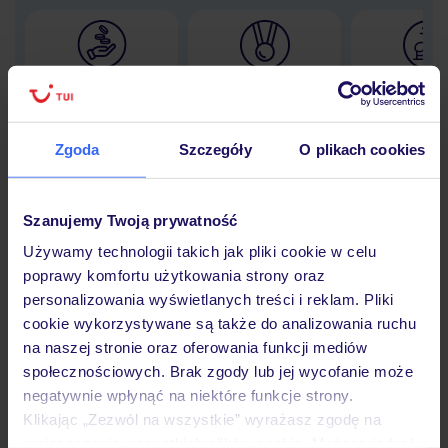
Lider niskich cen
Największe biuro
30 lat w P
podróży w Polsce
Zgoda
Szczegóły
O plikach cookies
Szanujemy Twoją prywatność
Hotel
Używamy technologii takich jak pliki cookie w celu
poprawy komfortu użytkowania strony oraz
Opinie
personalizowania wyświetlanych treści i reklam. Pliki
cookie wykorzystywane są także do analizowania ruchu
na naszej stronie oraz oferowania funkcji mediów
Pokoje
społecznościowych. Brak zgody lub jej wycofanie może
negatywnie wpłynąć na niektóre funkcje strony.
Klikając „Zezwól na wszystkie” wyrażasz zgodę na
umieszczenie wszystkich plików cookie. Możesz jednak