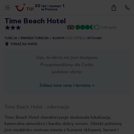
30
1
1
/
38
lat
|
numer
w Polsce
Time Beach Hotel
(128 opinii)
TURCJA
RIWIERA TURECKA
ALANYA
KOD HOTELU
AYT61087
POKAŻ NA MAPIE
Ups, ta oferta nie jest dostępna.
Przygotowaliśmy dla Ciebie
podobne oferty:
Zobacz inne ceny i terminy
»
Time Beach Hotel
-
informacje
Time Beach Hotel charakteryzuje doskonała lokalizacja,
kameralna atmosfera i bardzo dobry serwis. Obiekt położony
nute
jest niedaleko centrum miasta z licznymi sklepami, barami i