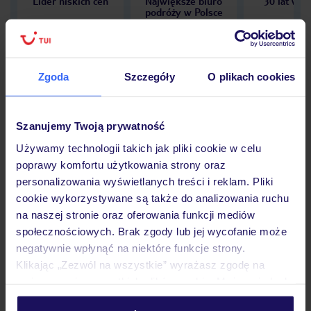
Lider niskich cen
Największe biuro
30 lat w P
podróży w Polsce
Zgoda
Szczegóły
O plikach cookies
Hotel
Szanujemy Twoją prywatność
Używamy technologii takich jak pliki cookie w celu
Opinie
poprawy komfortu użytkowania strony oraz
personalizowania wyświetlanych treści i reklam. Pliki
cookie wykorzystywane są także do analizowania ruchu
Pokoje
na naszej stronie oraz oferowania funkcji mediów
społecznościowych. Brak zgody lub jej wycofanie może
negatywnie wpłynąć na niektóre funkcje strony.
Wyżywienie
Klikając „Zezwól na wszystkie” wyrażasz zgodę na
umieszczenie wszystkich plików cookie. Możesz jednak
personalizować swój wybór wchodząc w zakładkę
Atrakcje