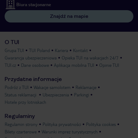
Biura stacjonarne
Znajdź na mapie
O TUI
Grupa TUI
TUI Poland
Kariera
Kontakt
Gwarancja ubezpieczeniowa
Opieka TUI na wakacjach 24/7
TUI.cz
Dane osobowe
Aplikacja mobilna TUI
Opinie TUI
Przydatne informacje
Podróż z TUI
Wakacje samolotem
Reklamacje
Status reklamacji
Ubezpieczenia
Parkingi
Hotele przy lotniskach
Regulaminy
Regulamin strony
Polityka prywatności
Polityka cookies
Bilety czarterowe
Warunki imprez turystycznych