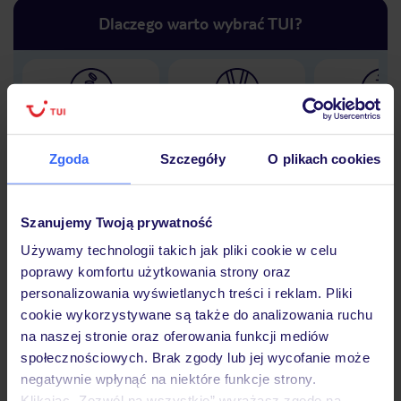
Dlaczego warto wybrać TUI?
Lider niskich cen
Największe biuro
30 lat w P
podróży w Polsce
Zgoda
Szczegóły
O plikach cookies
Szanujemy Twoją prywatność
Hotel
Używamy technologii takich jak pliki cookie w celu
poprawy komfortu użytkowania strony oraz
personalizowania wyświetlanych treści i reklam. Pliki
cookie wykorzystywane są także do analizowania ruchu
Opinie
na naszej stronie oraz oferowania funkcji mediów
społecznościowych. Brak zgody lub jej wycofanie może
negatywnie wpłynąć na niektóre funkcje strony.
Pokoje
Klikając „Zezwól na wszystkie” wyrażasz zgodę na