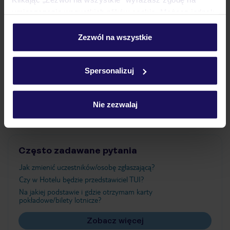
umieszczenie wszystkich plików cookie. Możesz jednak
personalizować swój wybór wchodząc w zakładkę
Wyżywienie
„Szczegóły”
Zezwól na wszystkie
Szczegółowe informacje o plikach cookie znajdziesz
w
polityce plików cookies
oraz
polityce prywatności
.
Atrakcje
Spersonalizuj
Ważne informacje
Nie zezwalaj
Często zadawane pytania
Jak zmienić uczestników/osobę zgłaszającą?
Czy w Hotelu będzie przedstawiciel TUI?
Na jakiej podstawie i gdzie otrzymam karty
pokładowe/bilety lotnicze?
Zobacz więcej