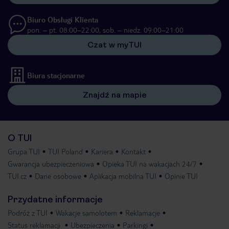
Biuro Obsługi Klienta
pon. – pt. 08:00–22:00, sob. – niedz. 09:00–21:00
Czat w myTUI
Biura stacjonarne
Znajdź na mapie
O TUI
Grupa TUI
TUI Poland
Kariera
Kontakt
Gwarancja ubezpieczeniowa
Opieka TUI na wakacjach 24/7
TUI.cz
Dane osobowe
Aplikacja mobilna TUI
Opinie TUI
Przydatne informacje
Podróż z TUI
Wakacje samolotem
Reklamacje
Status reklamacji
Ubezpieczenia
Parkingi