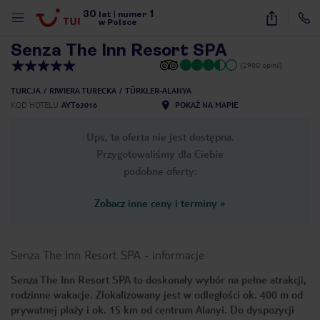
30
1
1
/
49
lat
|
numer
w Polsce
Senza The Inn Resort SPA
(2900 opinii)
TURCJA
RIWIERA TURECKA
TÜRKLER-ALANYA
KOD HOTELU
AYT63016
POKAŻ NA MAPIE
Ups, ta oferta nie jest dostępna.
Przygotowaliśmy dla Ciebie
podobne oferty:
Zobacz inne ceny i terminy
»
Senza The Inn Resort SPA
-
informacje
Senza The Inn Resort SPA to doskonały wybór na pełne atrakcji,
rodzinne wakacje. Zlokalizowany jest w odległości ok. 400 m od
nute
prywatnej plaży i ok. 15 km od centrum Alanyi. Do dyspozycji