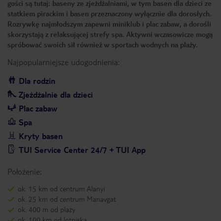
gości są tutaj: baseny ze zjeżdżalniami, w tym basen dla dzieci ze
statkiem pirackim i basen przeznaczony wyłącznie dla dorosłych.
Rozrywkę najmłodszym zapewni miniklub i plac zabaw, a dorośli
skorzystają z relaksującej strefy spa. Aktywni wczasowicze mogą
spróbować swoich sił również w sportach wodnych na plaży.
Najpopularniejsze udogodnienia:
Dla rodzin
Zjeżdżalnie dla dzieci
Plac zabaw
Spa
Kryty basen
TUI Service Center 24/7 + TUI App
Położenie:
ok. 15 km od centrum Alanyi
ok. 25 km od centrum Manavgat
ok. 400 m od plaży
ok. 100 km od lotniska