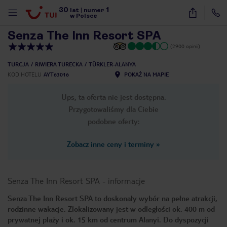
30
1
1
/
49
lat
|
numer
w Polsce
Senza The Inn Resort SPA
(2900 opinii)
TURCJA
RIWIERA TURECKA
TÜRKLER-ALANYA
KOD HOTELU
AYT63016
POKAŻ NA MAPIE
Ups, ta oferta nie jest dostępna.
Przygotowaliśmy dla Ciebie
podobne oferty:
Zobacz inne ceny i terminy
»
Senza The Inn Resort SPA
-
informacje
Senza The Inn Resort SPA to doskonały wybór na pełne atrakcji,
rodzinne wakacje. Zlokalizowany jest w odległości ok. 400 m od
nute
prywatnej plaży i ok. 15 km od centrum Alanyi. Do dyspozycji