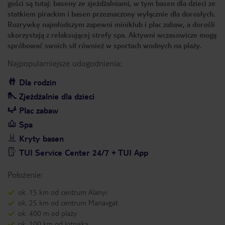
gości są tutaj: baseny ze zjeżdżalniami, w tym basen dla dzieci ze
statkiem pirackim i basen przeznaczony wyłącznie dla dorosłych.
Rozrywkę najmłodszym zapewni miniklub i plac zabaw, a dorośli
skorzystają z relaksującej strefy spa. Aktywni wczasowicze mogą
spróbować swoich sił również w sportach wodnych na plaży.
Najpopularniejsze udogodnienia:
Dla rodzin
Zjeżdżalnie dla dzieci
Plac zabaw
Spa
Kryty basen
TUI Service Center 24/7 + TUI App
Położenie:
ok. 15 km od centrum Alanyi
ok. 25 km od centrum Manavgat
ok. 400 m od plaży
ok. 100 km od lotniska