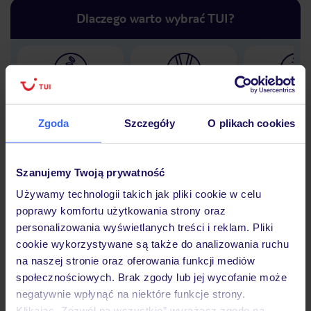
Dlaczego warto wybrać TUI?
Lider niskich cen
Największe biuro
30 lat w P
podróży w Polsce
Zgoda
Szczegóły
O plikach cookies
Szanujemy Twoją prywatność
Hotel
Używamy technologii takich jak pliki cookie w celu
poprawy komfortu użytkowania strony oraz
personalizowania wyświetlanych treści i reklam. Pliki
cookie wykorzystywane są także do analizowania ruchu
Opinie
na naszej stronie oraz oferowania funkcji mediów
społecznościowych. Brak zgody lub jej wycofanie może
negatywnie wpłynąć na niektóre funkcje strony.
Pokoje
Klikając „Zezwól na wszystkie” wyrażasz zgodę na