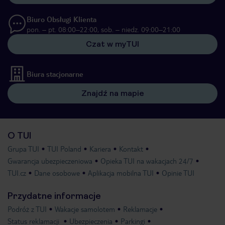
Biuro Obsługi Klienta
pon. – pt. 08:00–22:00, sob. – niedz. 09:00–21:00
Czat w myTUI
Biura stacjonarne
Znajdź na mapie
O TUI
Grupa TUI
TUI Poland
Kariera
Kontakt
Gwarancja ubezpieczeniowa
Opieka TUI na wakacjach 24/7
TUI.cz
Dane osobowe
Aplikacja mobilna TUI
Opinie TUI
Przydatne informacje
Podróż z TUI
Wakacje samolotem
Reklamacje
Status reklamacji
Ubezpieczenia
Parkingi