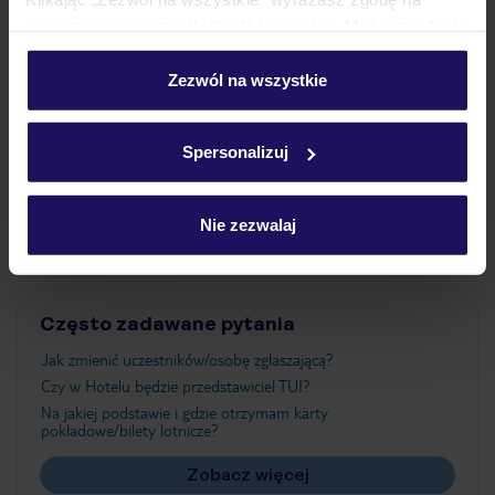
umieszczenie wszystkich plików cookie. Możesz jednak
personalizować swój wybór wchodząc w zakładkę
Wyżywienie
„Szczegóły”
Zezwól na wszystkie
Szczegółowe informacje o plikach cookie znajdziesz
w
polityce plików cookies
oraz
polityce prywatności
.
Atrakcje
Spersonalizuj
Ważne informacje
Nie zezwalaj
Często zadawane pytania
Jak zmienić uczestników/osobę zgłaszającą?
Czy w Hotelu będzie przedstawiciel TUI?
Na jakiej podstawie i gdzie otrzymam karty
pokładowe/bilety lotnicze?
Zobacz więcej