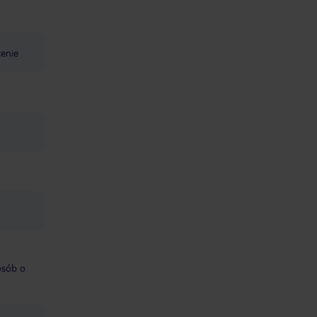
cenie
osób o