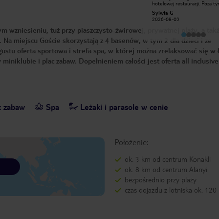
hotelowej restauracji. Poza t
pomocna i uprzejma obsluga
totalne rozczarowanie. Hotel 
Sylwia G
Jacek W
bardzo zaniedbane i brudne. Z
2026-08-03
2026-06-18
hotelu nie oddają rzeczywisto
wszędzie śmieci, rury, popęk
 wzniesieniu, tuż przy piaszczysto-żwirowej, prywatnej plaży, a tak
tynki, stare rozlatujace się m
pokojach była pleśń pod prys
. Na miejscu Goście skorzystają z 4 basenów, w tym 2 dla dzieci i ze
na ścianach i w klimatyzacji- 
stu oferta sportowa i strefa spa, w której można zrelaksować się w ł
nocach spędzonych w jednym
pokoi pochorowaliśmy się od
 miniklubie i plac zabaw. Dopełnieniem całości jest oferta all inclusive
zagrzybiałej klimatyzacji. Dziwn
plamy na ścianach, meblach o
kępki włosów na szafie. Ściany 
kartonu, wszystko słychać z
sąsiadujących pokoi. Jedzenie 
napoje kiepskiej jakości. Mały
napojów oraz przekąsek w bar
plaży (przez większość dni d
c zabaw
Spa
Leżaki i parasole w cenie
były tylko burgery). Brak opcji
zjedzenia śniadania między 6.
7.30 co jest problematyczne 
całodziennych wycieczkach lu
wczesnych transferach. Obsł
hotelu mówi lepiej po rosyjsk
Położenie:
po angielsku, ciężko się doga
angielsku. W animacjach i imp
nie braliśmy udziału więc się n
ok. 3 km od centrum Konakli
wypowiem na ich temat.
ok. 8 km od centrum Alanyi
bezpośrednio przy plaży
czas dojazdu z lotniska ok. 120