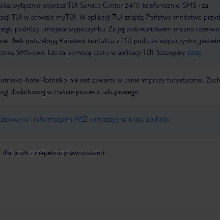
a wyłącznie poprzez TUI Service Center 24/7: telefonicznie, SMS i za
acji TUI w serwisie myTUI. W aplikacji TUI znajdą Państwo mnóstwo przy
biegu podróży i miejsca wypoczynku. Za jej pośrednictwem można rezerw
wne. Jeśli potrzebują Państwo kontaktu z TUI podczas wypoczynku, jeste
icznie, SMS-owo lub za pomocą czatu w aplikacji TUI. Szczegóły
tutaj
.
e lotnisko-hotel-lotnisko nie jest zawarty w cenie imprezy turystycznej. Za
ługi dodatkowej w trakcie procesu zakupowego.
jazdowymi i informacjami MSZ dotyczącymi kraju podróży
.
y dla osób z niepełnosprawnościami