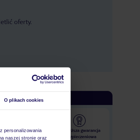
tlić oferty.
O plikach cookies
 000 hoteli w ponad 50
Najwyższa gwarancja
az personalizowania
krajach
ubezpieczeniowa
na naszej stronie oraz