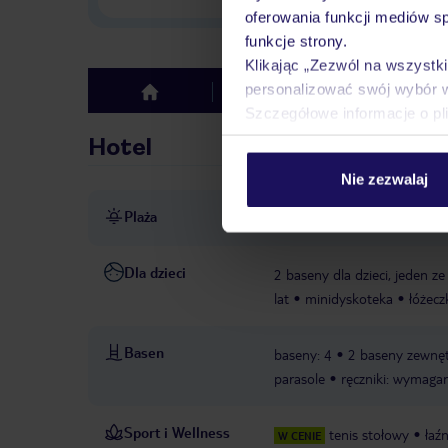
oferowania funkcji mediów s
funkcje strony.
Klikając „Zezwól na wszystk
personalizować swój wybór 
Hotel
Opinie
top
Szczegółowe informacje o pl
Hotel
Nie zezwalaj
Plaża
bezpośrednio przy plaży
p
Dla dzieci
2 baseny dla dzieci, jeden z
lat
minidyskoteka
łóżecz
Basen
baseny: 4
2 baseny zewnę
parasole
ręczniki: wymaga
Sport i Wellness
tenis stołowy
łaź
W CENIE