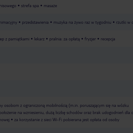
enisowego
strefa spa
masaże
nimacyjny
przedstawienia
muzyka na żywo raz w tygodniu
rzutki w 
lep z pamiątkami
lekarz
pralnia: za opłatą
fryzjer
recepcja
ny osobom z ograniczoną mobilnością (m.in. poruszającym się na wózku
 położenie na wzniesieniu, dużą liczbę schodów oraz brak udogodnień dla 
howej
za korzystanie z sieci Wi-Fi pobierana jest opłata od osoby