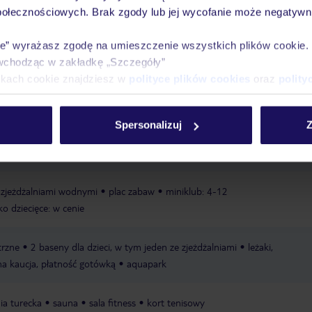
połecznościowych. Brak zgody lub jej wycofanie może negatywni
ie” wyrażasz zgodę na umieszczenie wszystkich plików cookie
Ważn
wchodząc w zakładkę „Szczegóły”
Pokoje
Wyżywienie
Atrakcje
infor
ikach cookie znajdziesz w
polityce plików cookies
oraz
polity
Spersonalizuj
Z
rywatna
piaszczysto-żwirowa
leżaki w cenie
parasole w cenie
e zjeżdżalniami wodnymi
plac zabaw
miniklub: 4-12
ko dziecięce: w cenie
trzne
2 baseny dla dzieci, w tym jeden ze zjeżdżalniami
leżaki,
na kaucja, płatność gotówką
aquapark
nia turecka
sauna
sala fitness
kort tenisowy