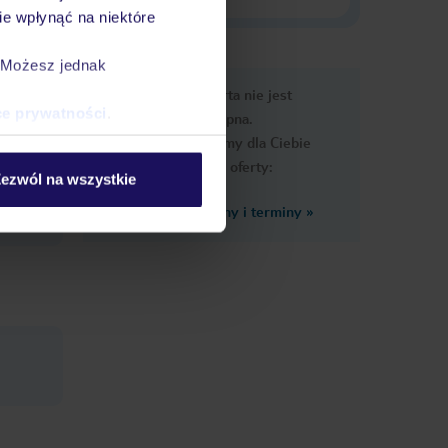
e wpłynąć na niektóre
. Możesz jednak
e
Ups, ta oferta nie jest
macje
ce prywatności
.
dostępna.
Przygotowaliśmy dla Ciebie
podobne oferty:
ezwól na wszystkie
Zobacz inne ceny i terminy
»