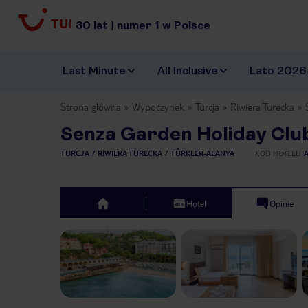
30
lat
|
numer
1
w Polsce
Last Minute
All Inclusive
Lato 2026
Strona główna
Wypoczynek
Turcja
Riwiera Turecka
Senza Garden Holiday Clu
TURCJA
RIWIERA TURECKA
TÜRKLER-ALANYA
KOD HOTELU
Hotel
Opinie
top
Previous slide