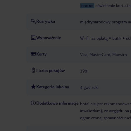
oświetlenie kortu t
PŁATNE
Rozrywka
międzynarodowy program a
Wyposażenie
Wi-Fi: za opłatą
butik
sk
Karty
Visa, MasterCard, Maestro
Liczba pokojów
398
Kategoria lokalna
4 gwiazdki
Dodatkowe informacje
hotel nie jest rekomendowa
inwalidzkim), ze względu na
ograniczonej sprawności ruc