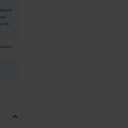
datnych
ować
śmy do
chęcamy