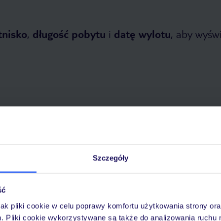
tnisko
,
długość pobytu
i
datę wylotu
, aby wyświe
etnia 2026
do
31 października 2026
Dlaczego warto wybrać TUI?
Szczegóły
ść
óży
Tylko u nas opieka na
10
jak pliki cookie w celu poprawy komfortu użytkowania strony or
30 lat w Polsce
wakacjach 24/7
m. Pliki cookie wykorzystywane są także do analizowania ruchu 