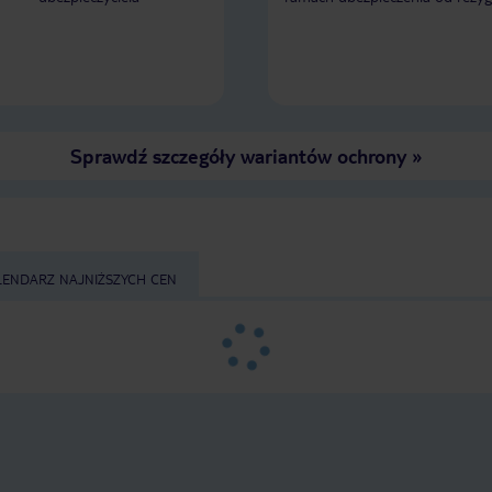
problematyczne przy całodziennych
wycieczkach lub wczesnych
transferach. Obsługa hotelu mówi
lepiej po rosyjsku niż po angielsku,
ciężko się dogadać po angielsku. W
animacjach i imprezach nie braliśmy
udziału więc się nie wypowiem na ich
temat.
Sprawdź szczegóły wariantów ochrony
»
LENDARZ NAJNIŻSZYCH CEN