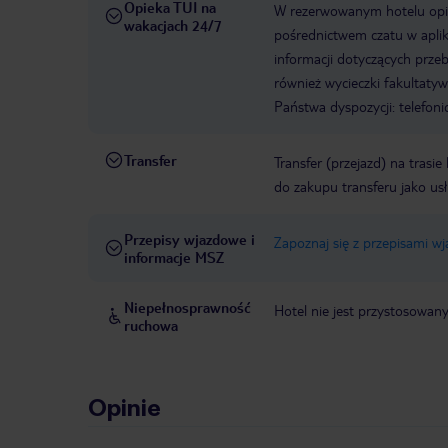
Opieka TUI na
W rezerwowanym hotelu opiek
wakacjach 24/7
pośrednictwem czatu w aplik
informacji dotyczących prze
również wycieczki fakultaty
Państwa dyspozycji: telefon
Transfer
Transfer (przejazd) na trasi
do zakupu transferu jako us
Przepisy wjazdowe i
Zapoznaj się z przepisami w
informacje MSZ
Niepełnosprawność
Hotel nie jest przystosowan
ruchowa
Opinie