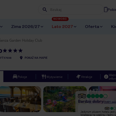
Pobi
Wpisz frazę, której szukasz
NOWOŚĆ
Zima 2026/27
Lato 2027
Oferta
Ki
Senza Garden Holiday Club
b
AYT57038
POKAŻ NA MAPIE
Ważn
Pokoje
Wyżywienie
Atrakcje
infor
+
47
Bardzo dobry
(
1491
opi
Wyjątkowy
Jedynym plusem hotelu jest 
Jesteśmy zadowoleni. Jest pięknie i
lokalizacja na wzgórzu i ładny 
super. Pyszne jedzenie. Miła,