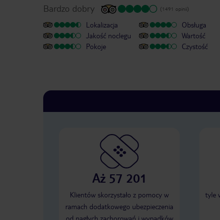
Bardzo dobry
(1491 opinii)
Lokalizacja
Obsługa
Jakość noclegu
Wartość
Pokoje
Czystość
Aż 57 201
Klientów skorzystało z pomocy w
tyle
ramach dodatkowego ubezpieczenia
od nagłych zachorowań i wypadków