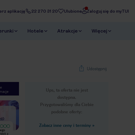
erz aplikację
22 270 31 20
Ulubione
Zaloguj się do myTUI
erunki
Hotele
Atrakcje
Więcej
Udostępnij
e
Ups, ta oferta nie jest
macje
1
/
53
dostępna.
Next slide
Przygotowaliśmy dla Ciebie
podobne oferty:
nii
)
Zobacz inne ceny i terminy
»
Wyjątkowy
jego
Hotel lata swojej świetności ma już
Hotel jest dobry, jedzenie jest
widok z
za sobą. 4 gwiazdki to zdecydowanie
dobre, w pokojach jest czysto