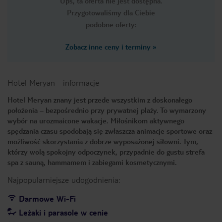
Ups, ta oferta nie jest dostępna.
Przygotowaliśmy dla Ciebie
podobne oferty:
Zobacz inne ceny i terminy
»
Hotel Meryan
-
informacje
Hotel Meryan znany jest przede wszystkim z doskonałego
położenia – bezpośrednio przy prywatnej plaży. To wymarzony
wybór na urozmaicone wakacje. Miłośnikom aktywnego
spędzania czasu spodobają się zwłaszcza animacje sportowe oraz
możliwość skorzystania z dobrze wyposażonej siłowni. Tym,
którzy wolą spokojny odpoczynek, przypadnie do gustu strefa
spa z sauną, hammamem i zabiegami kosmetycznymi.
Najpopularniejsze udogodnienia:
Darmowe Wi-Fi
Leżaki i parasole w cenie