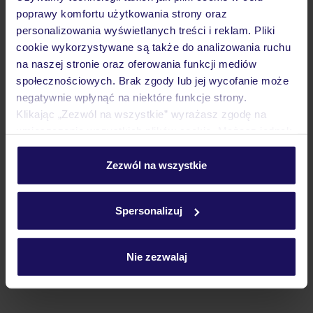
Lider niskich cen
Największe biuro
30 lat w P
poprawy komfortu użytkowania strony oraz
podróży w Polsce
personalizowania wyświetlanych treści i reklam. Pliki
cookie wykorzystywane są także do analizowania ruchu
na naszej stronie oraz oferowania funkcji mediów
społecznościowych. Brak zgody lub jej wycofanie może
negatywnie wpłynąć na niektóre funkcje strony.
Hotel
Klikając „Zezwól na wszystkie” wyrażasz zgodę na
umieszczenie wszystkich plików cookie. Możesz jednak
personalizować swój wybór wchodząc w zakładkę
Opinie
„Szczegóły”
Zezwól na wszystkie
Szczegółowe informacje o plikach cookie znajdziesz
w
polityce plików cookies
oraz
polityce prywatności
.
Spersonalizuj
Pokoje
Nie zezwalaj
Wyżywienie