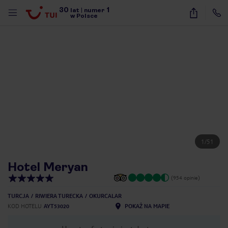
30
1
lat
|
numer
w Polsce
1
/
51
Hotel Meryan
(954 opinie)
TURCJA
RIWIERA TURECKA
OKURCALAR
KOD HOTELU
AYT53020
POKAŻ NA MAPIE
nute