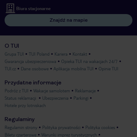
Biura stacjonarne
Znajdź na mapie
O TUI
Grupa TUI
TUI Poland
Kariera
Kontakt
Gwarancja ubezpieczeniowa
Opieka TUI na wakacjach 24/7
TUI.cz
Dane osobowe
Aplikacja mobilna TUI
Opinie TUI
Przydatne informacje
Podróż z TUI
Wakacje samolotem
Reklamacje
Status reklamacji
Ubezpieczenia
Parkingi
Hotele przy lotniskach
Regulaminy
Regulamin strony
Polityka prywatności
Polityka cookies
Bilety czarterowe
Warunki imprez turystycznych