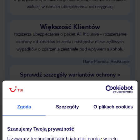
wakacji w ramach ubezpieczenia od rezygnacji
Większość Klientów
rozszerza ubezpieczenia o pakiet All Inclusive - rozszerzenie
ochrony od kosztów leczenia i następstw nieszczęśliwych
wypadków o zdarzenia zaistniałe pod wpływem alkoholu
Dane Mondial Assistance
Sprawdź szczegóły wariantów ochrony
»
Zgoda
Szczegóły
O plikach cookies
Dlaczego warto wybrać TUI?
Szanujemy Twoją prywatność
Używamy technologii takich jak pliki cookie w celu