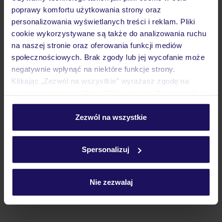
Lider niskich cen
Największe biuro
30 lat w P
poprawy komfortu użytkowania strony oraz
podróży w Polsce
personalizowania wyświetlanych treści i reklam. Pliki
cookie wykorzystywane są także do analizowania ruchu
na naszej stronie oraz oferowania funkcji mediów
społecznościowych. Brak zgody lub jej wycofanie może
negatywnie wpłynąć na niektóre funkcje strony.
Hotel
Klikając „Zezwól na wszystkie” wyrażasz zgodę na
umieszczenie wszystkich plików cookie. Możesz jednak
personalizować swój wybór wchodząc w zakładkę
Opinie
„Szczegóły”
Zezwól na wszystkie
Szczegółowe informacje o plikach cookie znajdziesz
w
polityce plików cookies
oraz
polityce prywatności
.
Spersonalizuj
Pokoje
Nie zezwalaj
Wyżywienie