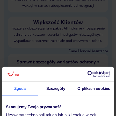
wakacji w ramach ubezpieczenia od rezygnacji
Większość Klientów
rozszerza ubezpieczenia o pakiet All Inclusive - rozszerzenie
ochrony od kosztów leczenia i następstw nieszczęśliwych
wypadków o zdarzenia zaistniałe pod wpływem alkoholu
Dane Mondial Assistance
Sprawdź szczegóły wariantów ochrony
»
Zgoda
Szczegóły
O plikach cookies
Dlaczego warto wybrać TUI?
Szanujemy Twoją prywatność
Używamy technologii takich jak pliki cookie w celu