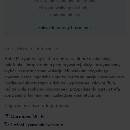
Ups, ta oferta nie jest dostępna.
Przygotowaliśmy dla Ciebie
podobne oferty:
Zobacz inne ceny i terminy
»
Hotel Meryan
-
informacje
Hotel Meryan znany jest przede wszystkim z doskonałego
położenia – bezpośrednio przy prywatnej plaży. To wymarzony
wybór na urozmaicone wakacje. Miłośnikom aktywnego
spędzania czasu spodobają się zwłaszcza animacje sportowe oraz
możliwość skorzystania z dobrze wyposażonej siłowni. Tym,
którzy wolą spokojny odpoczynek, przypadnie do gustu strefa
spa z sauną, hammamem i zabiegami kosmetycznymi.
Najpopularniejsze udogodnienia:
Darmowe Wi-Fi
Leżaki i parasole w cenie