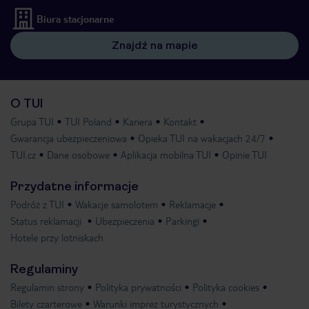
Biura stacjonarne
Znajdź na mapie
O TUI
Grupa TUI
TUI Poland
Kariera
Kontakt
Gwarancja ubezpieczeniowa
Opieka TUI na wakacjach 24/7
TUI.cz
Dane osobowe
Aplikacja mobilna TUI
Opinie TUI
Przydatne informacje
Podróż z TUI
Wakacje samolotem
Reklamacje
Status reklamacji
Ubezpieczenia
Parkingi
Hotele przy lotniskach
Regulaminy
Regulamin strony
Polityka prywatności
Polityka cookies
Bilety czarterowe
Warunki imprez turystycznych