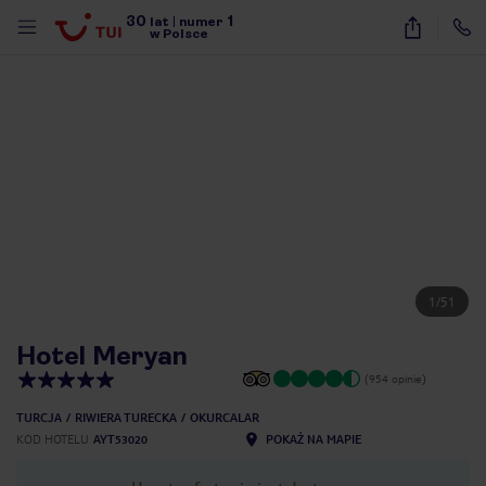
30
1
lat
|
numer
w Polsce
1
/
51
Hotel Meryan
(954 opinie)
TURCJA
RIWIERA TURECKA
OKURCALAR
KOD HOTELU
AYT53020
POKAŻ NA MAPIE
nute