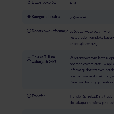
Liczba pokojów
470
Kategoria lokalna
5 gwiazdek
Dodatkowe informacje
goście zakwaterowani w tym o
restauracje, kompleks basen
akceptuje zwierząt
Opieka TUI na
W rezerwowanym hotelu opiek
wakacjach 24/7
pośrednictwem czatu w aplik
informacji dotyczących prze
również wycieczki fakultaty
Państwa dyspozycji: telefon
Transfer
Transfer (przejazd) na trasi
do zakupu transferu jako us