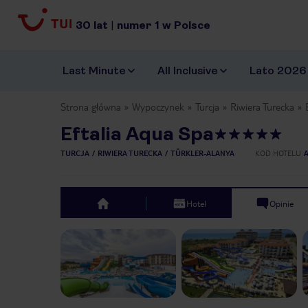
30
lat
|
numer
1
w Polsce
Last Minute
All Inclusive
Lato 2026
Strona główna
Wypoczynek
Turcja
Riwiera Turecka
Eftalia Aqua Spa
TURCJA
RIWIERA TURECKA
TÜRKLER-ALANYA
KOD HOTELU
Hotel
Opinie
top
Previous slide