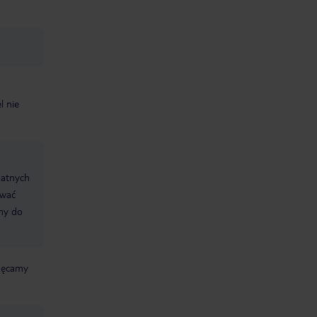
l nie
datnych
ować
śmy do
chęcamy