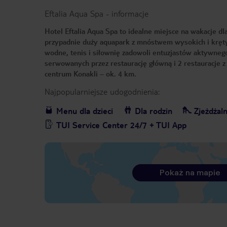
Eftalia Aqua Spa
-
informacje
Hotel Eftalia Aqua Spa to idealne miejsce na wakacje d
przypadnie duży aquapark z mnóstwem wysokich i krętyc
wodne, tenis i siłownię zadowoli entuzjastów aktywne
serwowanych przez restaurację główną i 2 restauracje z d
centrum Konakli – ok. 4 km.
Najpopularniejsze udogodnienia:
Menu dla dzieci
Dla rodzin
Zjeżdżaln
TUI Service Center 24/7 + TUI App
Pokaż na mapie