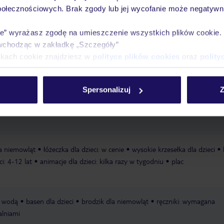
połecznościowych. Brak zgody lub jej wycofanie może negatywni
ie” wyrażasz zgodę na umieszczenie wszystkich plików cookie
Ważn
wchodząc w zakładkę „Szczegóły”
Pokoje
Wyżywienie
Atrakcje
infor
ikach cookie znajdziesz w
polityce plików cookies
oraz
polity
Spersonalizuj
Z
przejściem podziemnym)
piaszczysto-żwirowa
hotel oddzielony od plaż
la niemowląt
łóżeczka dla dzieci: w cenie
wysokie krzesełka dla dzieci
ci: 4-12 lat
animacje dla dzieci: kilka razy w tygodniu
plac
ą wodą
basen dla dzieci
brodzik dla niemowląt
ręczniki: wymagana
alniami