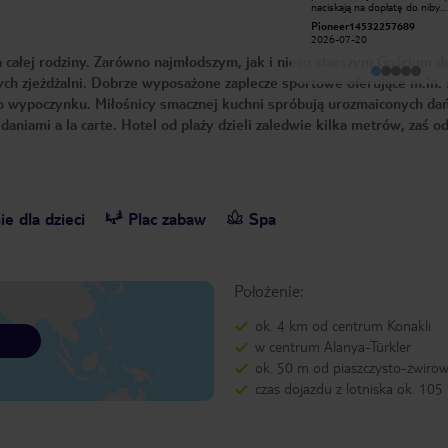
naciskają na dopłatę do niby
sprzątanie. PLAŻA blisko animatorzy
lepszego pokoju. Kiedy człowi
świetna zabawa co ranek i wieczorem
Pioneer14532257689
GrandTour10707400482
odmawia, Pan w recepcji ( Oz
2026-07-20
2025-08-02
staje się bardzo niemiły, zapo
języka. I nie ma możliwości si
la całej rodziny. Zarówno najmłodszym, jak i nieco starszym Gościom d
dogadać, w żadnym języku op
Tureckiego. Nie polecam. Jedzenie
h zjeżdżalni. Dobrze wyposażone zaplecze sportowe oferujące m.in. 
bardzo powtarzalne. Drinki w 
go wypoczynku. Miłośnicy smacznej kuchni spróbują urozmaiconych da
ultra all inclusive porażka. Alk
bardzo rozcieńczone. Na jadal
aniami a la carte. Hotel od plaży dzieli zaledwie kilka metrów, zaś o
bardzo często brakuje sztućcó
Ogólnie nie polecam.
ie dla dzieci
Plac zabaw
Spa
Położenie:
ok. 4 km od centrum Konakli
w centrum Alanya-Türkler
ok. 50 m od piaszczysto-żwirow
czas dojazdu z lotniska ok. 105