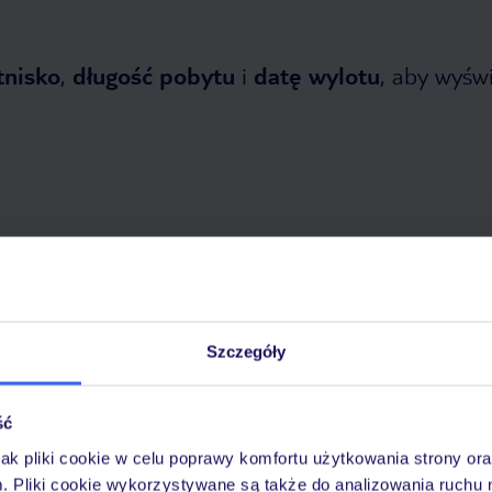
tnisko
,
długość pobytu
i
datę wylotu
, aby wyświe
etnia 2026
do
31 października 2026
Dlaczego warto wybrać TUI?
Szczegóły
ść
óży
Tylko u nas opieka na
10
jak pliki cookie w celu poprawy komfortu użytkowania strony or
30 lat w Polsce
wakacjach 24/7
m. Pliki cookie wykorzystywane są także do analizowania ruchu 