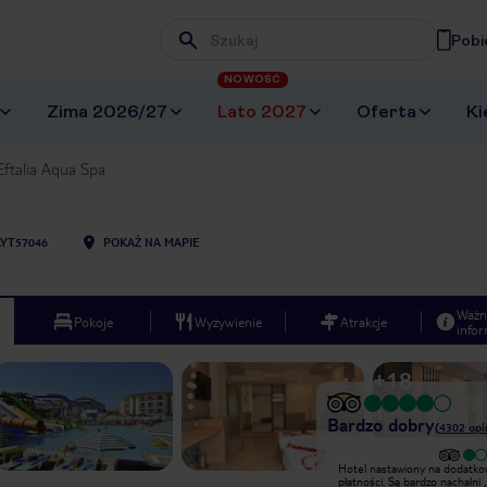
Pobi
Wpisz frazę, której szukasz
NOWOŚĆ
Zima 2026/27
Lato 2027
Oferta
Ki
Eftalia Aqua Spa
AYT57046
POKAŻ NA MAPIE
Ważn
Pokoje
Wyżywienie
Atrakcje
infor
+
18
Bardzo dobry
(
4302
opi
Wyjątkowy
Hotel nastawiony na dodatk
Super miejsce polecamJedzenie
płatności. Są bardzo nachalni ,
świetne.czysto codziennie