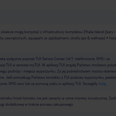
biekcie mogą korzystać z infrastruktury kompleksu Eftalia Island (bary i
ów zewnętrznych, aquapark ze zjeżdżalniami, strefa spa & wellness)
hote
a wyłącznie poprzez TUI Service Center 24/7: telefonicznie, SMS i za
acji TUI w serwisie myTUI. W aplikacji TUI znajdą Państwo mnóstwo przy
biegu podróży i miejsca wypoczynku. Za jej pośrednictwem można rezerw
wne. Jeśli potrzebują Państwo kontaktu z TUI podczas wypoczynku, jeste
icznie, SMS-owo lub za pomocą czatu w aplikacji TUI. Szczegóły
tutaj
.
e lotnisko-hotel-lotnisko nie jest zawarty w cenie imprezy turystycznej. Za
ługi dodatkowej w trakcie procesu zakupowego.