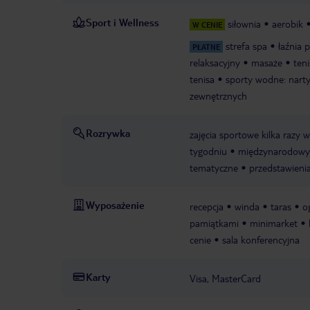
Sport i Wellness
siłownia
aerobik
W CENIE
strefa spa
łaźnia 
PŁATNE
relaksacyjny
masaże
teni
tenisa
sporty wodne: narty
zewnętrznych
Rozrywka
zajęcia sportowe kilka razy 
tygodniu
międzynarodowy 
tematyczne
przedstawieni
Wyposażenie
recepcja
winda
taras
o
pamiątkami
minimarket
cenie
sala konferencyjna
Karty
Visa, MasterCard