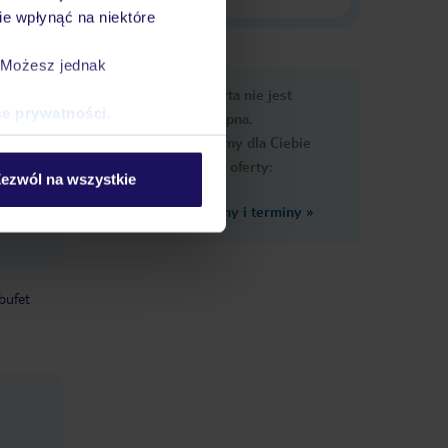
e wpłynąć na niektóre
. Możesz jednak
e
Ups, ta oferta nie jest
macje
ce prywatności
.
dostępna.
Przygotowaliśmy dla Ciebie
podobne oferty:
ezwól na wszystkie
Zobacz inne ceny i terminy
»
y
bufet