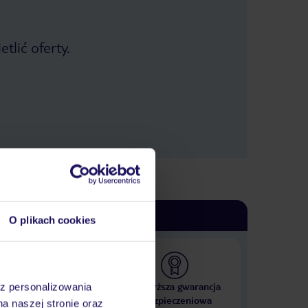
tlić oferty.
O plikach cookies
 000 hoteli w ponad 50
Najwyższa gwarancja
az personalizowania
krajach
ubezpieczeniowa
na naszej stronie oraz