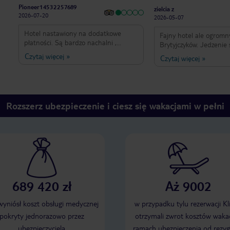
Pioneer14532257689
zielcia z
2026-07-20
2026-05-07
Hotel nastawiony na dodatkowe
Fajny hotel ale ogromn
płatności. Są bardzo nachalni ,
Brytyjczyków. Jedzenie
naciskają na dopłatę do niby
bardzo duży wybór. Fajna pani Buse
Czytaj więcej
»
Czytaj więcej
»
lepszego pokoju. Kiedy człowiek
prowadzi animacje.
odmawia, Pan w recepcji ( Ozer) staje
się bardzo niemiły, zapomina języka. I
nie ma możliwości się z nim dogadać,
w żadnym języku oprócz Tureckiego.
Rozszerz ubezpieczenie i ciesz się wakacjami w pełni
Nie polecam. Jedzenie bardzo
powtarzalne. Drinki w ofercie ultra all
inclusive porażka. Alkohole bardzo
rozcieńczone. Na jadalni bardzo
często brakuje sztućców . Ogólnie nie
polecam.
689 420 zł
Aż 9002
 wyniósł koszt obsługi medycznej
w przypadku tylu rezerwacji Kl
pokryty jednorazowo przez
otrzymali zwrot kosztów wakac
ubezpieczyciela
ramach ubezpieczenia od rezyg