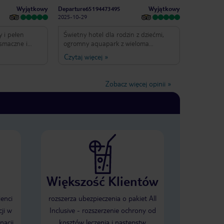
Wyjątkowy
Wyjątkowy
Departure65194473495
2025-10-29
y i pełen
Świetny hotel dla rodzin z dziećmi,
 smaczne i
ogromny aquapark z wieloma
zjeżdżalniami i basenami, każdy
Czytaj więcej
»
znajdzie coś dla siebie. Pokoje są
czyste i codziennie sprzątane,
obsługa bardzo miła i pomocna.
Zobacz więcej opinii
»
Jedzenie dobre, choć po kilku dniach
może się trochę powtarzać.
Wieczorami bywa głośno, bo dużo
rodzin i muzyka przy basenie, ale
ogólnie atmosfera wakacyjna i wesoła.
Idealne miejsce, żeby odpocząć i
dobrze się bawić z rodziną.
Większość Klientów
ienci
rozszerza ubezpieczenia o pakiet All
ji w
Inclusive - rozszerzenie ochrony od
nacji
kosztów leczenia i następstw