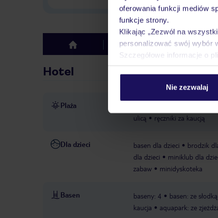
oferowania funkcji mediów s
funkcje strony.
Klikając „Zezwól na wszystk
personalizować swój wybór 
Hotel
Opinie
top
Szczegółowe informacje o pl
Hotel
Nie zezwalaj
Plaża
ok. 50 m od plaży (dojście 
ulicą
ręczniki za kaucją
Dla dzieci
basen dla dzieci
brodzik d
dla dzieci
miniklub dla dzie
zabaw
minidyskoteka
Basen
baseny: 4
basen: ze słodk
kaucja
aquapark: ze zjeżdż