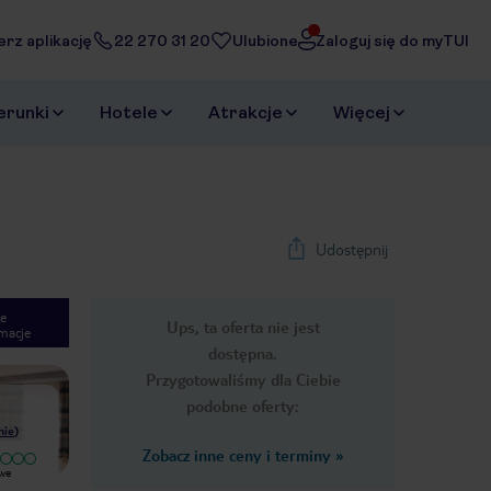
erz aplikację
22 270 31 20
Ulubione
Zaloguj się do myTUI
erunki
Hotele
Atrakcje
Więcej
Udostępnij
e
Ups, ta oferta nie jest
macje
1
/
24
dostępna.
Next slide
Przygotowaliśmy dla Ciebie
podobne oferty:
nie
)
Zobacz inne ceny i terminy
»
Wyjątkowy
Wyjątkowy
owe
Fajny hotel ale ogromny i pełen
Świetny hotel dla rodzin z dziećmi,
Brytyjczyków. Jedzenie smaczne i
ogromny aquapark z wieloma