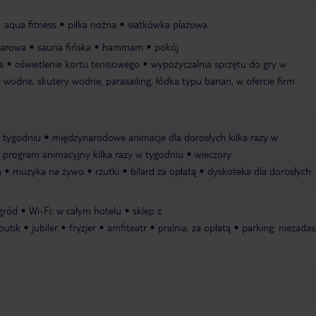
aqua fitness
piłka nożna
siatkówka plażowa
parowa
sauna fińska
hammam
pokój
s
oświetlenie kortu tenisowego
wypożyczalnia sprzętu do gry w
 wodne, skutery wodne, parasailing, łódka typu banan, w ofercie firm
w tygodniu
międzynarodowe animacje dla dorosłych kilka razy w
program animacyjny kilka razy w tygodniu
wieczory
a
muzyka na żywo
rzutki
bilard za opłatą
dyskoteka dla dorosłych
gród
Wi-Fi: w całym hotelu
sklep z
butik
jubiler
fryzjer
amfiteatr
pralnia: za opłatą
parking: niezada