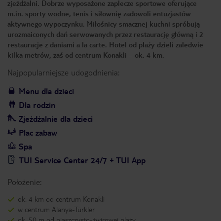
zjeżdżalni. Dobrze wyposażone zaplecze sportowe oferujące
m.in. sporty wodne, tenis i siłownię zadowoli entuzjastów
aktywnego wypoczynku. Miłośnicy smacznej kuchni spróbują
urozmaiconych dań serwowanych przez restaurację główną i 2
restauracje z daniami a la carte. Hotel od plaży dzieli zaledwie
kilka metrów, zaś od centrum Konakli – ok. 4 km.
Najpopularniejsze udogodnienia:
Menu dla dzieci
Dla rodzin
Zjeżdżalnie dla dzieci
Plac zabaw
Spa
TUI Service Center 24/7 + TUI App
Położenie:
ok. 4 km od centrum Konakli
w centrum Alanya-Türkler
ok. 50 m od piaszczysto-żwirowej plaży