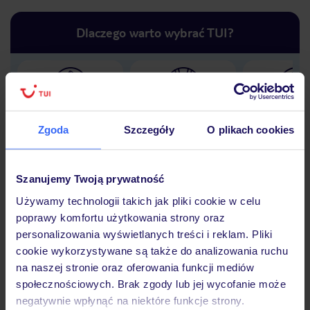
Dlaczego warto wybrać TUI?
Lider niskich cen
Największe biuro
30 lat w P
podróży w Polsce
Zgoda
Szczegóły
O plikach cookies
Szanujemy Twoją prywatność
Używamy technologii takich jak pliki cookie w celu
Hotel
poprawy komfortu użytkowania strony oraz
personalizowania wyświetlanych treści i reklam. Pliki
cookie wykorzystywane są także do analizowania ruchu
Opinie
na naszej stronie oraz oferowania funkcji mediów
społecznościowych. Brak zgody lub jej wycofanie może
negatywnie wpłynąć na niektóre funkcje strony.