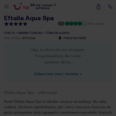
30
1
1
/
24
lat
|
numer
w Polsce
Eftalia Aqua Spa
(4302 opinie)
TURCJA
RIWIERA TURECKA
TÜRKLER-ALANYA
KOD HOTELU
AYT57046
POKAŻ NA MAPIE
Ups, ta oferta nie jest dostępna.
Przygotowaliśmy dla Ciebie
podobne oferty:
Zobacz inne ceny i terminy
»
Eftalia Aqua Spa
-
informacje
Hotel Eftalia Aqua Spa to idealne miejsce na wakacje dla całej
rodziny. Zarówno najmłodszym, jak i nieco starszym Gościom do
nute
gustu przypadnie duży aquapark z mnóstwem wysokich i krętych