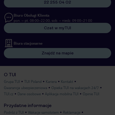
22 255 04 02
Biuro Obsługi Klienta
pon. – pt. 08:00–22:00, sob. – niedz. 09:00–21:00
Czat w myTUI
Biura stacjonarne
Znajdź na mapie
O TUI
Grupa TUI
TUI Poland
Kariera
Kontakt
Gwarancja ubezpieczeniowa
Opieka TUI na wakacjach 24/7
TUI.cz
Dane osobowe
Aplikacja mobilna TUI
Opinie TUI
Przydatne informacje
Podróż z TUI
Wakacje samolotem
Reklamacje